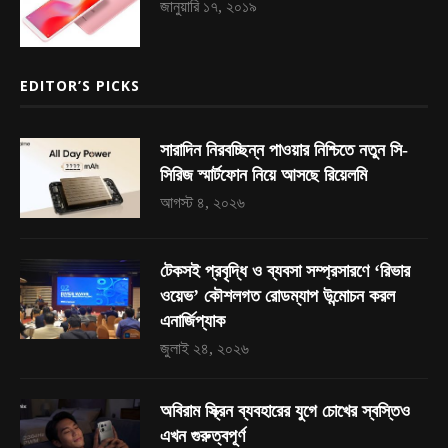
জানুয়ারি ১৭, ২০১৯
EDITOR’S PICKS
সারাদিন নিরবচ্ছিন্ন পাওয়ার নিশ্চিতে নতুন সি-
সিরিজ স্মার্টফোন নিয়ে আসছে রিয়েলমি
আগস্ট ৪, ২০২৬
টেকসই প্রবৃদ্ধি ও ব্যবসা সম্প্রসারণে ‘রিভার
ওয়েভ’ কৌশলগত রোডম্যাপ উন্মোচন করল
এনার্জিপ্যাক
জুলাই ২৪, ২০২৬
অবিরাম স্ক্রিন ব্যবহারের যুগে চোখের স্বস্তিও
এখন গুরুত্বপূর্ণ