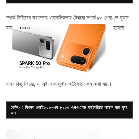
স্পার্ক সিরিজের সফলতার ধারাবাহিকতায় টেকনো
স্পার্ক ৫০ প্রো-
তে যুক্ত
করা
হয়েছে
এমন কিছু ফিচার, যা এই সেগমেন্টের স্মার্টফোনে কম দেখা যায়।
গেমিং-এ ভিভো ওয়াই৫০০-এর ৮১০০ এমএএইচ ব্যাটারিতে লাইফ হবে ফুল
অন