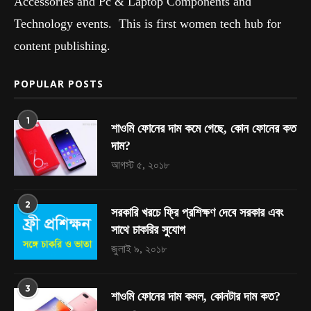
Accessories and Pc & Laptop Components and
Technology events. This is first women tech hub for
content publishing.
POPULAR POSTS
1
শাওমি ফোনের দাম কমে গেছে, কোন ফোনের কত
দাম?
আগস্ট ৫, ২০১৮
2
সরকারি খরচে ফ্রি প্রশিক্ষণ দেবে সরকার এবং
সাথে চাকরির সুযোগ
জুলাই ৯, ২০১৮
3
শাওমি ফোনের দাম কমল, কোনটার দাম কত?