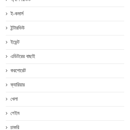
ই-কমার্স
ইন্টারভিউ
ইভেন্ট
এডিটরের বাছাই
করপোরেট
ক্যারিয়ার
খেলা
গেইম
চাকরি