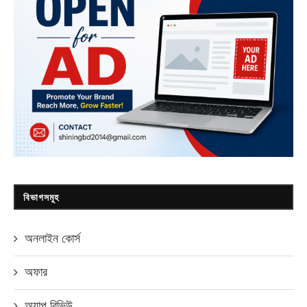
বিভাগসমূহ
অনলাইন কোর্স
অফার
অ্যাপ রিভিউ