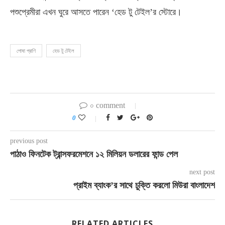
পশুপ্রেমীরা এখন ঘুরে আসতে পারেন ‘হেড টু টেইল’র স্টোরে।
পোষা প্রাণি
হেড টু টেইল
০ comment
0
previous post
পাঠাও ফিনটেক ট্রান্সফরমেশনে ১২ মিলিয়ন ডলারের ফান্ড পেল
next post
প্রাইম ব্যাংক’র সাথে চুক্তি করলো মিউরা বাংলাদেশ
RELATED ARTICLES