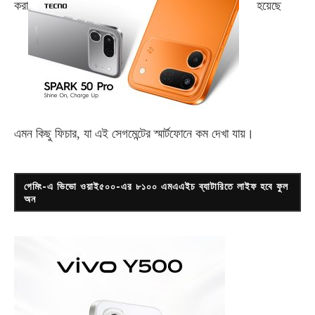
করা
হয়েছে
এমন কিছু ফিচার, যা এই সেগমেন্টের স্মার্টফোনে কম দেখা যায়।
গেমিং-এ ভিভো ওয়াই৫০০-এর ৮১০০ এমএএইচ ব্যাটারিতে লাইফ হবে ফুল
অন