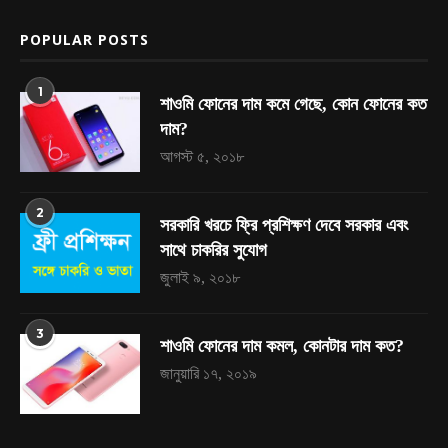
POPULAR POSTS
1
শাওমি ফোনের দাম কমে গেছে, কোন ফোনের কত
দাম?
আগস্ট ৫, ২০১৮
2
সরকারি খরচে ফ্রি প্রশিক্ষণ দেবে সরকার এবং
সাথে চাকরির সুযোগ
জুলাই ৯, ২০১৮
3
শাওমি ফোনের দাম কমল, কোনটার দাম কত?
জানুয়ারি ১৭, ২০১৯