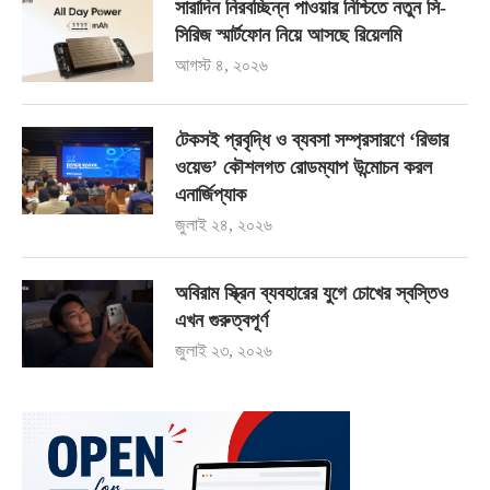
সারাদিন নিরবচ্ছিন্ন পাওয়ার নিশ্চিতে নতুন সি-
সিরিজ স্মার্টফোন নিয়ে আসছে রিয়েলমি
আগস্ট ৪, ২০২৬
টেকসই প্রবৃদ্ধি ও ব্যবসা সম্প্রসারণে ‘রিভার
ওয়েভ’ কৌশলগত রোডম্যাপ উন্মোচন করল
এনার্জিপ্যাক
জুলাই ২৪, ২০২৬
অবিরাম স্ক্রিন ব্যবহারের যুগে চোখের স্বস্তিও
এখন গুরুত্বপূর্ণ
জুলাই ২৩, ২০২৬