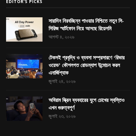
EDITOR’S PICKS
সারাদিন নিরবচ্ছিন্ন পাওয়ার নিশ্চিতে নতুন সি-
সিরিজ স্মার্টফোন নিয়ে আসছে রিয়েলমি
আগস্ট ৪, ২০২৬
টেকসই প্রবৃদ্ধি ও ব্যবসা সম্প্রসারণে ‘রিভার
ওয়েভ’ কৌশলগত রোডম্যাপ উন্মোচন করল
এনার্জিপ্যাক
জুলাই ২৪, ২০২৬
অবিরাম স্ক্রিন ব্যবহারের যুগে চোখের স্বস্তিও
এখন গুরুত্বপূর্ণ
জুলাই ২৩, ২০২৬