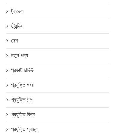
ট্রাভেল
ট্রেন্ডিং
দেশ
কম্পিউটার, ল্যাপটপের দাম কত বা
নতুন পন্য
জুন ১০, ২০১৮
প্রডাক্ট রিভিউ
প্রযুক্তি খবর
নার এক্স৭সি স্মার্টফোন এখন বাংলাদেশের
প্রযুক্তি গল্প
বাজারে, জেনে নিন...
প্রযুক্তি বিশ্ব
নভেম্বর ১৬, ২০২৪
প্রযুক্তি স্বাস্থ্য