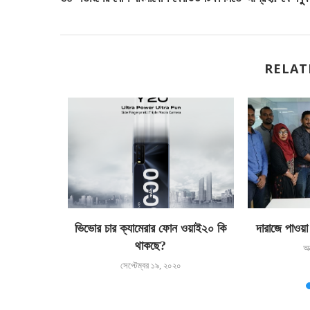
RELAT
 কি থাকছে?
ভিভোর চার ক্যামেরার ফোন ওয়াই২০ কি
দারাজে পাওয়া 
থাকছে?
অ
সেপ্টেম্বর ১৯, ২০২০