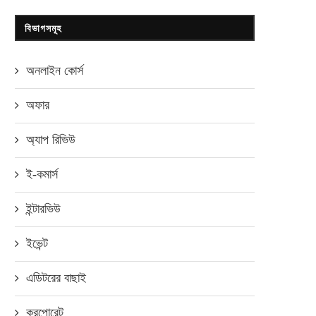
বিভাগসমূহ
অনলাইন কোর্স
অফার
অ্যাপ রিভিউ
ই-কমার্স
ইন্টারভিউ
ইভেন্ট
এডিটরের বাছাই
করপোরেট