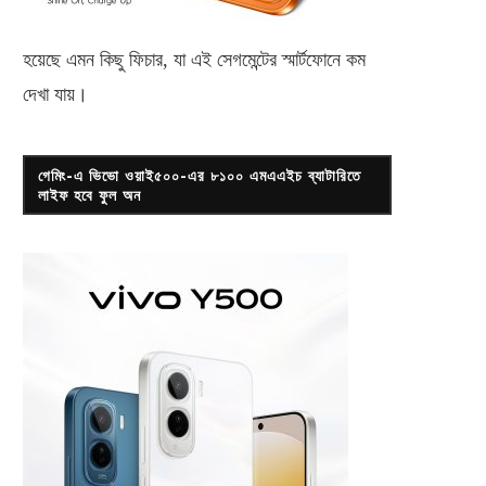
হয়েছে এমন কিছু ফিচার, যা এই সেগমেন্টের স্মার্টফোনে কম
দেখা যায়।
গেমিং-এ ভিভো ওয়াই৫০০-এর ৮১০০ এমএএইচ ব্যাটারিতে
লাইফ হবে ফুল অন