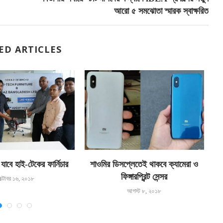
আরো ৫ সমঝোতা স্মারক স্বাক্ষরিত
ED ARTICLES
যাবে হাই-টেকের ফার্নিচার
শাওমির ডিসপ্লেতেই থাকবে ক্যামেরা ও
অ
ফিঙ্গারপ্রিন্ট সেন্সর
ক্টোবর ১৬, ২০১৮
আগস্ট ৮, ২০১৮