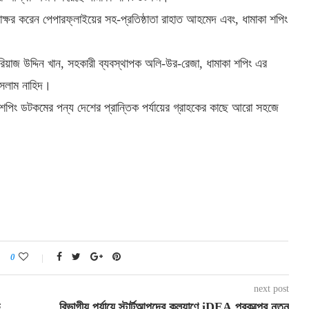
স্বাক্ষর করেন পেপারফ্লাইয়ের সহ-প্রতিষ্ঠাতা রাহাত আহমেদ এবং, ধামাকা শপিং
জ উদ্দিন খান, সহকারী ব্যবস্থাপক অলি-উর-রেজা, ধামাকা শপিং এর
ইসলাম নাহিদ।
া শপিং ডটকমের পন্য দেশের প্রান্তিক পর্যায়ের গ্রাহকের কাছে আরো সহজে
0
next post
বিভাগীয় পর্যায়ে স্টার্টআপদের কল্যাণে iDEA প্রকল্পের নতুন