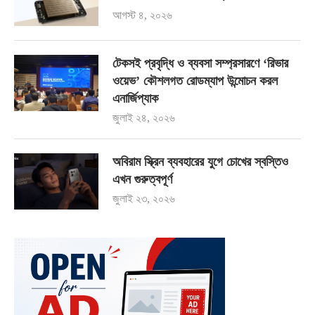
আগস্ট ৪, ২০২৬
টেকসই প্রবৃদ্ধি ও ব্যবসা সম্প্রসারণে ‘রিভার
ওয়েভ’ কৌশলগত রোডম্যাপ উন্মোচন করল
এনার্জিপ্যাক
জুলাই ২৪, ২০২৬
অবিরাম স্ক্রিন ব্যবহারের যুগে চোখের স্বস্তিও
এখন গুরুত্বপূর্ণ
জুলাই ২৩, ২০২৬