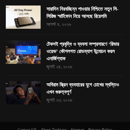
সারাদিন নিরবচ্ছিন্ন পাওয়ার নিশ্চিতে নতুন সি-
সিরিজ স্মার্টফোন নিয়ে আসছে রিয়েলমি
আগস্ট ৪, ২০২৬
টেকসই প্রবৃদ্ধি ও ব্যবসা সম্প্রসারণে ‘রিভার
ওয়েভ’ কৌশলগত রোডম্যাপ উন্মোচন করল
এনার্জিপ্যাক
জুলাই ২৪, ২০২৬
অবিরাম স্ক্রিন ব্যবহারের যুগে চোখের স্বস্তিও
এখন গুরুত্বপূর্ণ
জুলাই ২৩, ২০২৬
Contact US
About Techjano
Sitemap
Privacy Policy