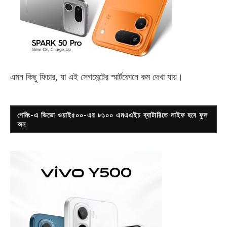
এমন কিছু ফিচার, যা এই সেগমেন্টের স্মার্টফোনে কম দেখা যায়।
গেমিং-এ ভিভো ওয়াই৫০০-এর ৮১০০ এমএএইচ ব্যাটারিতে লাইফ হবে ফুল
অন