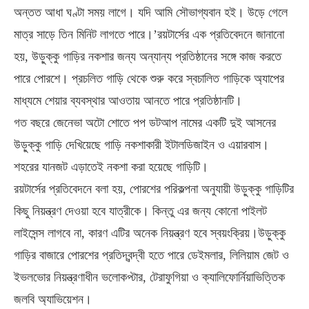
অন্তত আধা ঘণ্টা সময় লাগে। যদি আমি সৌভাগ্যবান হই। উড়ে গেলে
মাত্র সাড়ে তিন মিনিট লাগতে পারে।’রয়টার্সের এক প্রতিবেদনে জানানো
হয়, উড়ুক্কু গাড়ির নকশার জন্য অন্যান্য প্রতিষ্ঠানের সঙ্গে কাজ করতে
পারে পোরশে। প্রচলিত গাড়ি থেকে শুরু করে স্বচালিত গাড়িকে অ্যাপের
মাধ্যমে শেয়ার ব্যবস্থার আওতায় আনতে পারে প্রতিষ্ঠানটি।
গত বছরে জেনেভা অটো শোতে পপ ডটআপ নামের একটি দুই আসনের
উড়ুক্কু গাড়ি দেখিয়েছে গাড়ি নকশাকারী ইটালডিজাইন ও এয়ারবাস।
শহরের যানজট এড়াতেই নকশা করা হয়েছে গাড়িটি।
রয়টার্সের প্রতিবেদনে বলা হয়, পোরশের পরিকল্পনা অনুযায়ী উড়ুক্কু গাড়িটির
কিছু নিয়ন্ত্রণ দেওয়া হবে যাত্রীকে। কিন্তু এর জন্য কোনো পাইলট
লাইসেন্স লাগবে না, কারণ এটির অনেক নিয়ন্ত্রণ হবে স্বয়ংক্রিয়।উড়ুক্কু
গাড়ির বাজারে পোরশের প্রতিদ্বন্দ্বী হতে পারে ডেইমলার, লিলিয়াম জেট ও
ইভলভোর নিয়ন্ত্রণাধীন ভলোকপ্টার, টেরাফুগিয়া ও ক্যালিফোর্নিয়াভিত্তিক
জলবি অ্যাভিয়েশন।