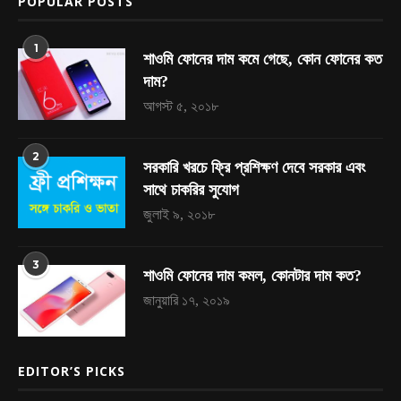
POPULAR POSTS
1
শাওমি ফোনের দাম কমে গেছে, কোন ফোনের কত
দাম?
আগস্ট ৫, ২০১৮
2
সরকারি খরচে ফ্রি প্রশিক্ষণ দেবে সরকার এবং
সাথে চাকরির সুযোগ
জুলাই ৯, ২০১৮
3
শাওমি ফোনের দাম কমল, কোনটার দাম কত?
জানুয়ারি ১৭, ২০১৯
EDITOR’S PICKS