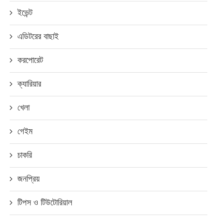
ইভেন্ট
এডিটরের বাছাই
করপোরেট
ক্যারিয়ার
খেলা
গেইম
চাকরি
জনপ্রিয়
টিপস ও টিউটোরিয়াল