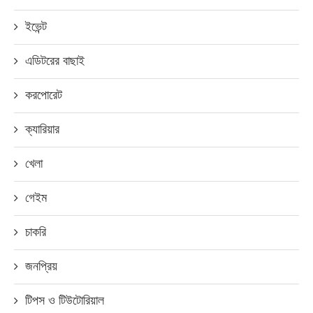
ইভেন্ট
এডিটরের বাছাই
করপোরেট
ক্যারিয়ার
খেলা
গেইম
চাকরি
জনপ্রিয়
টিপস ও টিউটোরিয়াল