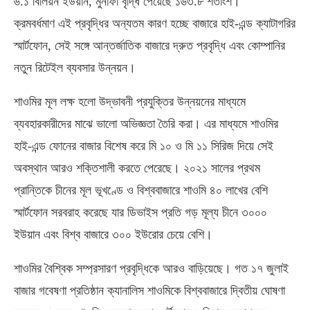
৬.১ বিলিয়ন ইউয়ান, মুনাফা বৃদ্ধি পেয়েছে ১৬৩.৮ শতাংশ।
ক্রমবর্ধমাণ এই প্রবৃদ্ধির অন্যতম কারণ হচ্ছে বাজারে হাই-এন্ড ক্যাটাগরির
স্মার্টফোন, সেই সঙ্গে আন্তর্জাতিক বাজারে দ্রুত প্রবৃদ্ধি এবং কোম্পানির
নতুন রিটেইল ব্যবসার উন্নয়ন।
শাওমির মূল লক্ষ হলো উদ্ভাবনী প্রযুক্তির উন্নয়নের মাধ্যমে
ব্যবহারকারীদের মাঝে ভালো অভিজ্ঞতা তৈরি করা। এর মাধ্যমে শাওমির
হাই-এন্ড ফোনের বাজার বিশেষ করে মি ১০ ও মি ১১ সিরিজ দিয়ে সেই
অবস্থান আরও শক্তিশালী করতে পেরেছে। ২০২১ সালের প্রথম
প্রান্তিকে চীনের মূল ভূখণ্ডে ও বিশ্ববাজারে শাওমি ৪০ লাখের বেশি
স্মার্টফোন সরবরাহ করেছে যার ডিভাইস প্রতি গড় মূল্য চীনে ৩০০০
ইউয়ান এবং বিশ্ব বাজারে ৩০০ ইউরোর চেয়ে বেশি।
শাওমির বৈশ্বিক সম্প্রসারণ প্রবৃদ্ধিকে আরও বাড়িয়েছে। গত ১৭ জুলাই
বাজার গবেষণা প্রতিষ্ঠান ক্যানালিস শাওমিকে বিশ্ববাজারে দ্বিতীয় ঘোষণা