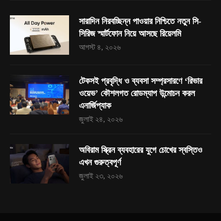
সারাদিন নিরবচ্ছিন্ন পাওয়ার নিশ্চিতে নতুন সি-
সিরিজ স্মার্টফোন নিয়ে আসছে রিয়েলমি
আগস্ট ৪, ২০২৬
টেকসই প্রবৃদ্ধি ও ব্যবসা সম্প্রসারণে ‘রিভার
ওয়েভ’ কৌশলগত রোডম্যাপ উন্মোচন করল
এনার্জিপ্যাক
জুলাই ২৪, ২০২৬
অবিরাম স্ক্রিন ব্যবহারের যুগে চোখের স্বস্তিও
এখন গুরুত্বপূর্ণ
জুলাই ২৩, ২০২৬