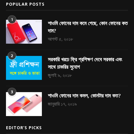
POPULAR POSTS
1
শাওমি ফোনের দাম কমে গেছে, কোন ফোনের কত
দাম?
আগস্ট ৫, ২০১৮
2
সরকারি খরচে ফ্রি প্রশিক্ষণ দেবে সরকার এবং
সাথে চাকরির সুযোগ
জুলাই ৯, ২০১৮
3
শাওমি ফোনের দাম কমল, কোনটার দাম কত?
জানুয়ারি ১৭, ২০১৯
EDITOR’S PICKS