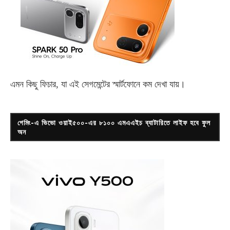
এমন কিছু ফিচার, যা এই সেগমেন্টের স্মার্টফোনে কম দেখা যায়।
গেমিং-এ ভিভো ওয়াই৫০০-এর ৮১০০ এমএএইচ ব্যাটারিতে লাইফ হবে ফুল
অন