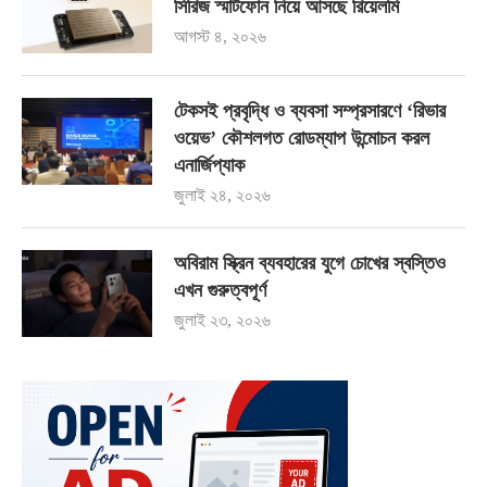
সিরিজ স্মার্টফোন নিয়ে আসছে রিয়েলমি
আগস্ট ৪, ২০২৬
টেকসই প্রবৃদ্ধি ও ব্যবসা সম্প্রসারণে ‘রিভার
ওয়েভ’ কৌশলগত রোডম্যাপ উন্মোচন করল
এনার্জিপ্যাক
জুলাই ২৪, ২০২৬
অবিরাম স্ক্রিন ব্যবহারের যুগে চোখের স্বস্তিও
এখন গুরুত্বপূর্ণ
জুলাই ২৩, ২০২৬