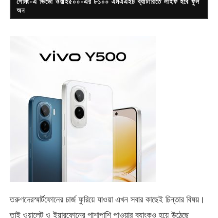
গেমিং-এ ভিভো ওয়াই৫০০-এর ৮১০০ এমএএইচ ব্যাটারিতে লাইফ হবে ফুল
অন
তরুণদেরস্মার্টফোনের চার্জ ফুরিয়ে যাওয়া এখন সবার কাছেই চিন্তার বিষয়।
তাই ওয়ালেট ও ইয়ারফোনের পাশাপাশি পাওয়ার ব্যাংকও হয়ে উঠেছে