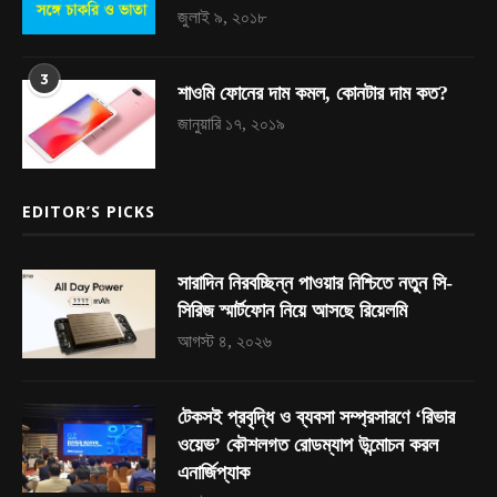
জুলাই ৯, ২০১৮
3
শাওমি ফোনের দাম কমল, কোনটার দাম কত?
জানুয়ারি ১৭, ২০১৯
EDITOR’S PICKS
সারাদিন নিরবচ্ছিন্ন পাওয়ার নিশ্চিতে নতুন সি-
সিরিজ স্মার্টফোন নিয়ে আসছে রিয়েলমি
আগস্ট ৪, ২০২৬
টেকসই প্রবৃদ্ধি ও ব্যবসা সম্প্রসারণে ‘রিভার
ওয়েভ’ কৌশলগত রোডম্যাপ উন্মোচন করল
এনার্জিপ্যাক