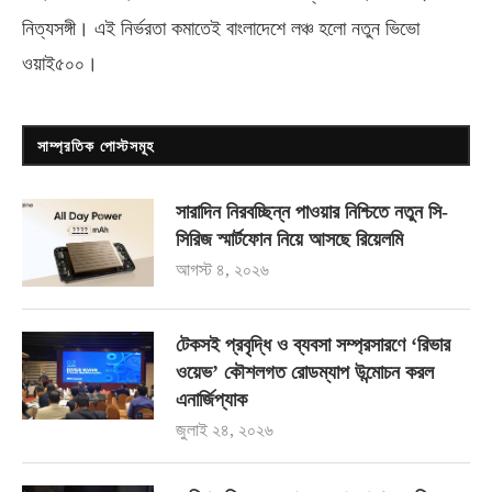
নিত্যসঙ্গী। এই নির্ভরতা কমাতেই বাংলাদেশে লঞ্চ হলো নতুন ভিভো
ওয়াই৫০০
।
সাম্প্রতিক পোস্টসমূহ
সারাদিন নিরবচ্ছিন্ন পাওয়ার নিশ্চিতে নতুন সি-
সিরিজ স্মার্টফোন নিয়ে আসছে রিয়েলমি
আগস্ট ৪, ২০২৬
টেকসই প্রবৃদ্ধি ও ব্যবসা সম্প্রসারণে ‘রিভার
ওয়েভ’ কৌশলগত রোডম্যাপ উন্মোচন করল
এনার্জিপ্যাক
জুলাই ২৪, ২০২৬