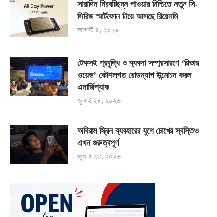
সারাদিন নিরবচ্ছিন্ন পাওয়ার নিশ্চিতে নতুন সি-
সিরিজ স্মার্টফোন নিয়ে আসছে রিয়েলমি
আগস্ট ৪, ২০২৬
টেকসই প্রবৃদ্ধি ও ব্যবসা সম্প্রসারণে ‘রিভার
ওয়েভ’ কৌশলগত রোডম্যাপ উন্মোচন করল
এনার্জিপ্যাক
জুলাই ২৪, ২০২৬
অবিরাম স্ক্রিন ব্যবহারের যুগে চোখের স্বস্তিও
এখন গুরুত্বপূর্ণ
জুলাই ২৩, ২০২৬