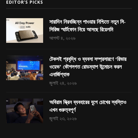
EDITOR’S PICKS
সারাদিন নিরবচ্ছিন্ন পাওয়ার নিশ্চিতে নতুন সি-
সিরিজ স্মার্টফোন নিয়ে আসছে রিয়েলমি
আগস্ট ৪, ২০২৬
টেকসই প্রবৃদ্ধি ও ব্যবসা সম্প্রসারণে ‘রিভার
ওয়েভ’ কৌশলগত রোডম্যাপ উন্মোচন করল
এনার্জিপ্যাক
জুলাই ২৪, ২০২৬
অবিরাম স্ক্রিন ব্যবহারের যুগে চোখের স্বস্তিও
এখন গুরুত্বপূর্ণ
জুলাই ২৩, ২০২৬