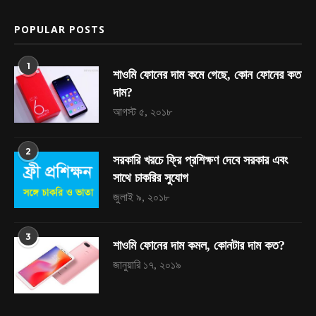
POPULAR POSTS
1
শাওমি ফোনের দাম কমে গেছে, কোন ফোনের কত
দাম?
আগস্ট ৫, ২০১৮
2
সরকারি খরচে ফ্রি প্রশিক্ষণ দেবে সরকার এবং
সাথে চাকরির সুযোগ
জুলাই ৯, ২০১৮
3
শাওমি ফোনের দাম কমল, কোনটার দাম কত?
জানুয়ারি ১৭, ২০১৯