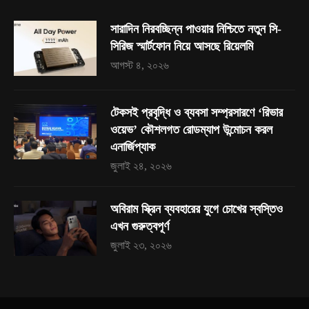
সারাদিন নিরবচ্ছিন্ন পাওয়ার নিশ্চিতে নতুন সি-
সিরিজ স্মার্টফোন নিয়ে আসছে রিয়েলমি
আগস্ট ৪, ২০২৬
টেকসই প্রবৃদ্ধি ও ব্যবসা সম্প্রসারণে ‘রিভার
ওয়েভ’ কৌশলগত রোডম্যাপ উন্মোচন করল
এনার্জিপ্যাক
জুলাই ২৪, ২০২৬
অবিরাম স্ক্রিন ব্যবহারের যুগে চোখের স্বস্তিও
এখন গুরুত্বপূর্ণ
জুলাই ২৩, ২০২৬