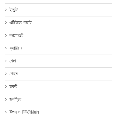
ইভেন্ট
এডিটরের বাছাই
করপোরেট
ক্যারিয়ার
খেলা
গেইম
চাকরি
জনপ্রিয়
টিপস ও টিউটোরিয়াল