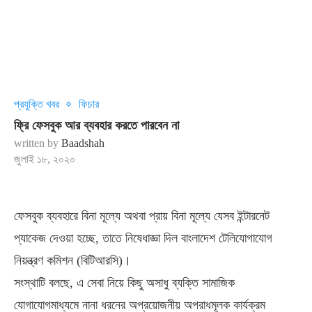
প্রযুক্তি খবর
ফিচার
ফ্রি ফেসবুক আর ব্যবহার করতে পারবেন না
written by
Baadshah
জুলাই ১৮, ২০২০
ফেসবুক ব্যবহারে বিনা মূল্যে অথবা প্রায় বিনা মূল্যে যেসব ইন্টারনেট
প্যাকেজ দেওয়া হচ্ছে, তাতে নিষেধাজ্ঞা দিল বাংলাদেশ টেলিযোগাযোগ
নিয়ন্ত্রণ কমিশন (বিটিআরসি)।
সংস্থাটি বলছে, এ সেবা নিয়ে কিছু অসাধু ব্যক্তি সামাজিক
যোগাযোগমাধ্যমে নানা ধরনের অপ্রয়োজনীয় অপরাধমূলক কার্যক্রম