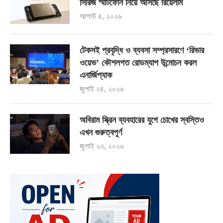
সিরিজ স্মার্টফোন নিয়ে আসছে রিয়েলমি
আগস্ট ৪, ২০২৬
টেকসই প্রবৃদ্ধি ও ব্যবসা সম্প্রসারণে ‘রিভার
ওয়েভ’ কৌশলগত রোডম্যাপ উন্মোচন করল
এনার্জিপ্যাক
জুলাই ২৪, ২০২৬
অবিরাম স্ক্রিন ব্যবহারের যুগে চোখের স্বস্তিও
এখন গুরুত্বপূর্ণ
জুলাই ২৩, ২০২৬