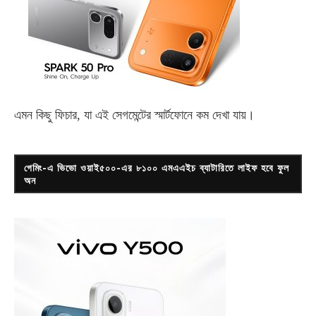
এমন কিছু ফিচার, যা এই সেগমেন্টের স্মার্টফোনে কম দেখা যায়।
গেমিং-এ ভিভো ওয়াই৫০০-এর ৮১০০ এমএএইচ ব্যাটারিতে লাইফ হবে ফুল
অন