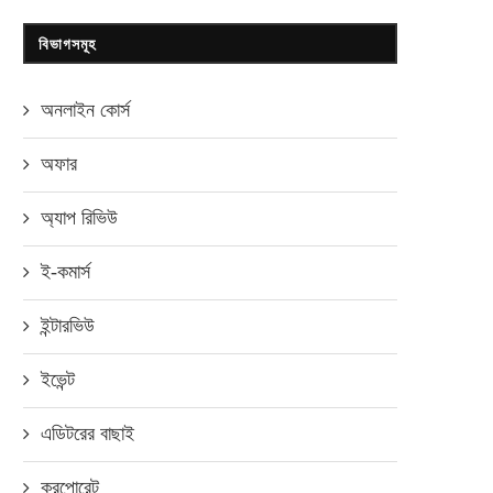
বিভাগসমূহ
অনলাইন কোর্স
অফার
অ্যাপ রিভিউ
ই-কমার্স
ইন্টারভিউ
ইভেন্ট
এডিটরের বাছাই
করপোরেট