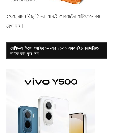
হয়েছে এমন কিছু ফিচার, যা এই সেগমেন্টের স্মার্টফোনে কম
দেখা যায়।
গেমিং-এ ভিভো ওয়াই৫০০-এর ৮১০০ এমএএইচ ব্যাটারিতে
লাইফ হবে ফুল অন