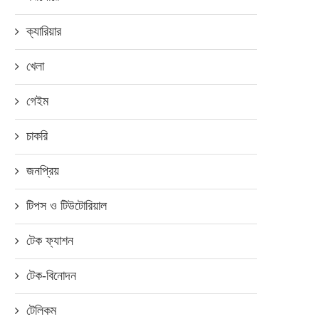
ক্যারিয়ার
খেলা
গেইম
চাকরি
জনপ্রিয়
টিপস ও টিউটোরিয়াল
ার্চ ইংলিশ পেল আন্তর্জাতিক পুরস্কার,
টেক ফ্যাশন
লাভ কার?
মে ২৭, ২০১৮
টেক-বিনোদন
টেলিকম