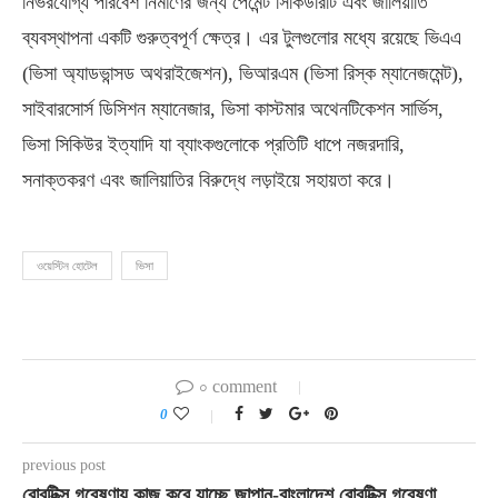
নির্ভরযোগ্য পরিবেশ নির্মাণের জন্য পেমেন্ট সিকিউরিটি এবং জালিয়াতি
ব্যবস্থাপনা একটি গুরুত্বপূর্ণ ক্ষেত্র। এর টুলগুলোর মধ্যে রয়েছে ভিএএ
(ভিসা অ্যাডভান্সড অথরাইজেশন), ভিআরএম (ভিসা রিস্ক ম্যানেজমেন্ট),
সাইবারসোর্স ডিসিশন ম্যানেজার, ভিসা কাস্টমার অথেনটিকেশন সার্ভিস,
ভিসা সিকিউর ইত্যাদি যা ব্যাংকগুলোকে প্রতিটি ধাপে নজরদারি,
সনাক্তকরণ এবং জালিয়াতির বিরুদ্ধে লড়াইয়ে সহায়তা করে।
ওয়েস্টিন হোটেল
ভিসা
০ comment
0
previous post
রোবটিক্স গবেষণায় কাজ করে যাচ্ছে জাপান-বাংলাদেশ রোবটিক্স গবেষণা