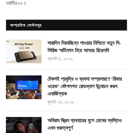
ওয়াই৫০০
।
সাম্প্রতিক পোস্টসমূহ
সারাদিন নিরবচ্ছিন্ন পাওয়ার নিশ্চিতে নতুন সি-
সিরিজ স্মার্টফোন নিয়ে আসছে রিয়েলমি
আগস্ট ৪, ২০২৬
টেকসই প্রবৃদ্ধি ও ব্যবসা সম্প্রসারণে ‘রিভার
ওয়েভ’ কৌশলগত রোডম্যাপ উন্মোচন করল
এনার্জিপ্যাক
জুলাই ২৪, ২০২৬
অবিরাম স্ক্রিন ব্যবহারের যুগে চোখের স্বস্তিও
এখন গুরুত্বপূর্ণ