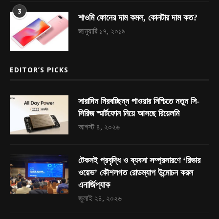
3
শাওমি ফোনের দাম কমল, কোনটার দাম কত?
জানুয়ারি ১৭, ২০১৯
EDITOR’S PICKS
সারাদিন নিরবচ্ছিন্ন পাওয়ার নিশ্চিতে নতুন সি-
সিরিজ স্মার্টফোন নিয়ে আসছে রিয়েলমি
আগস্ট ৪, ২০২৬
টেকসই প্রবৃদ্ধি ও ব্যবসা সম্প্রসারণে ‘রিভার
ওয়েভ’ কৌশলগত রোডম্যাপ উন্মোচন করল
এনার্জিপ্যাক
জুলাই ২৪, ২০২৬