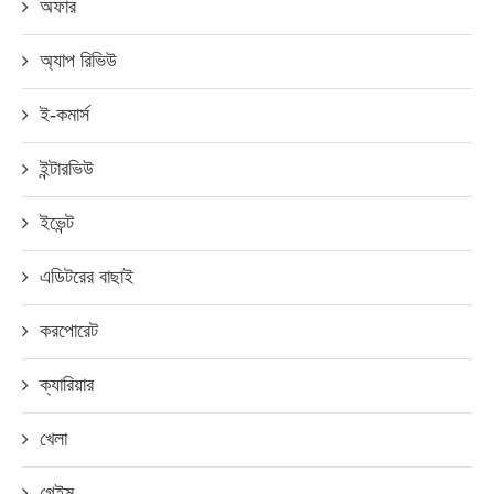
অফার
অ্যাপ রিভিউ
ই-কমার্স
ইন্টারভিউ
ইভেন্ট
এডিটরের বাছাই
করপোরেট
ক্যারিয়ার
খেলা
গেইম