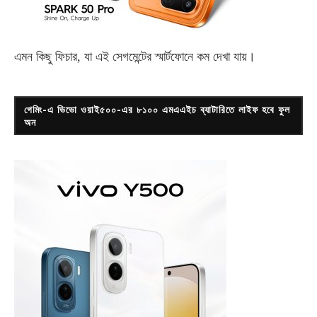
এমন কিছু ফিচার, যা এই সেগমেন্টের স্মার্টফোনে কম দেখা যায়।
গেমিং-এ ভিভো ওয়াই৫০০-এর ৮১০০ এমএএইচ ব্যাটারিতে লাইফ হবে ফুল
অন