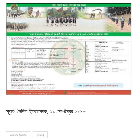
সূত্র: দৈনিক ইত্তেফাক, ১১ সেপ্টেম্বর ২০১৮
আনসার-ভিডিপি
নিয়োগ