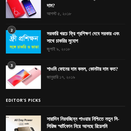
দাম?
আগস্ট ৫, ২০১৮
2
সরকারি খরচে ফ্রি প্রশিক্ষণ দেবে সরকার এবং
সাথে চাকরির সুযোগ
জুলাই ৯, ২০১৮
3
শাওমি ফোনের দাম কমল, কোনটার দাম কত?
জানুয়ারি ১৭, ২০১৯
EDITOR’S PICKS
সারাদিন নিরবচ্ছিন্ন পাওয়ার নিশ্চিতে নতুন সি-
সিরিজ স্মার্টফোন নিয়ে আসছে রিয়েলমি