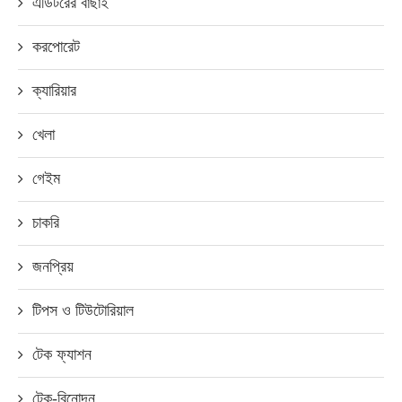
এডিটরের বাছাই
করপোরেট
ক্যারিয়ার
খেলা
গেইম
চাকরি
জনপ্রিয়
টিপস ও টিউটোরিয়াল
টেক ফ্যাশন
টেক-বিনোদন