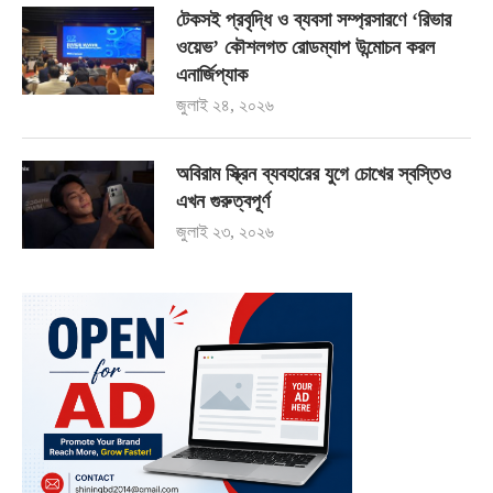
টেকসই প্রবৃদ্ধি ও ব্যবসা সম্প্রসারণে ‘রিভার
ওয়েভ’ কৌশলগত রোডম্যাপ উন্মোচন করল
এনার্জিপ্যাক
জুলাই ২৪, ২০২৬
অবিরাম স্ক্রিন ব্যবহারের যুগে চোখের স্বস্তিও
এখন গুরুত্বপূর্ণ
জুলাই ২৩, ২০২৬