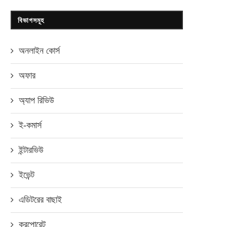
বিভাগসমূহ
অনলাইন কোর্স
অফার
অ্যাপ রিভিউ
ই-কমার্স
ইন্টারভিউ
ইভেন্ট
এডিটরের বাছাই
করপোরেট