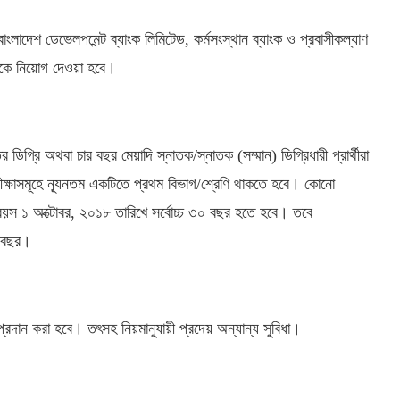
াংলাদেশ ডেভেলপমেন্ট ব্যাংক লিমিটেড, কর্মসংস্থান ব্যাংক ও প্রবাসীকল্যাণ
নকে নিয়োগ দেওয়া হবে।
িগ্রি অথবা চার বছর মেয়াদি স্নাতক/স্নাতক (সম্মান) ডিগ্রিধারী প্রার্থীরা
রীক্ষাসমূহে ন্যূনতম একটিতে প্রথম বিভাগ/শ্রেণি থাকতে হবে। কোনো
র বয়স ১ অক্টোবর, ২০১৮ তারিখে সর্বোচ্চ ৩০ বছর হতে হবে। তবে
৩২ বছর।
ান করা হবে। তৎসহ নিয়মানুযায়ী প্রদেয় অন্যান্য সুবিধা।