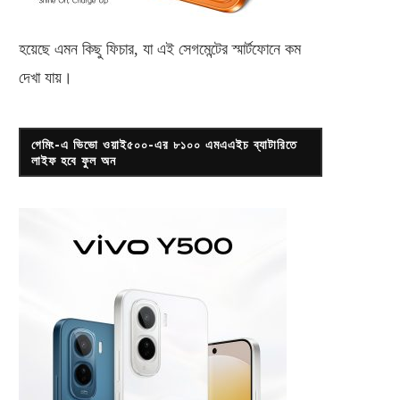
হয়েছে এমন কিছু ফিচার, যা এই সেগমেন্টের স্মার্টফোনে কম
দেখা যায়।
গেমিং-এ ভিভো ওয়াই৫০০-এর ৮১০০ এমএএইচ ব্যাটারিতে
লাইফ হবে ফুল অন
মেঘনা গ্রুপ নিয়োগ দেবে ৩৪০ জনকে
ইউনিসেফে চাকরি
নভেম্বর ১৬, ২০১৮
সেপ্টেম্বর ৮, ২০১৮