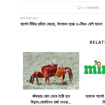
০ comment
previous post
মার্সেল টিভির চাহিদা বেড়ছে, উৎপাদন হচ্ছে ৪০টিরও বেশি মডেল
RELAT
ধরে বাইডেন
কাঁকড়ার খোল থেকে তৈরী হবে
স্নাতক পাসেই
...
বিদ্যুৎ:মোবাইলও চার্জ দেওয়া...
ন