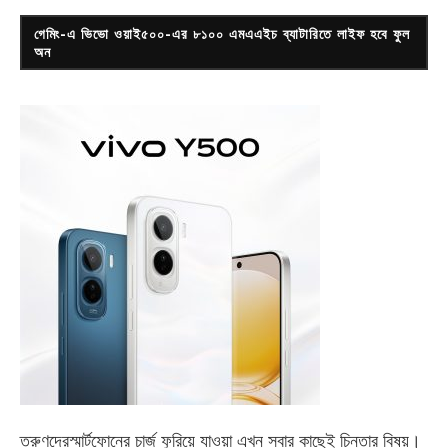
গেমিং-এ ভিভো ওয়াই৫০০-এর ৮১০০ এমএএইচ ব্যাটারিতে লাইফ হবে ফুল
অন
তরুণদেরস্মার্টফোনের চার্জ ফুরিয়ে যাওয়া এখন সবার কাছেই চিন্তার বিষয়।