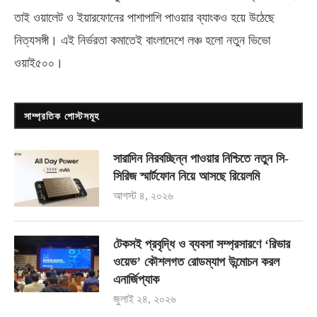
তাই ওয়ালেট ও ইয়ারফোনের পাশাপাশি পাওয়ার ব্যাংকও হয়ে উঠেছে
নিত্যসঙ্গী। এই নির্ভরতা কমাতেই বাংলাদেশে লঞ্চ হলো নতুন ভিভো
ওয়াই৫০০
।
সাম্প্রতিক পোস্টসমূহ
সারাদিন নিরবচ্ছিন্ন পাওয়ার নিশ্চিতে নতুন সি-
সিরিজ স্মার্টফোন নিয়ে আসছে রিয়েলমি
আগস্ট ৪, ২০২৬
টেকসই প্রবৃদ্ধি ও ব্যবসা সম্প্রসারণে ‘রিভার
ওয়েভ’ কৌশলগত রোডম্যাপ উন্মোচন করল
এনার্জিপ্যাক
জুলাই ২৪, ২০২৬