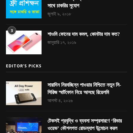
সাথে চাকরির সুযোগ
জুলাই ৯, ২০১৮
3
শাওমি ফোনের দাম কমল, কোনটার দাম কত?
জানুয়ারি ১৭, ২০১৯
EDITOR’S PICKS
সারাদিন নিরবচ্ছিন্ন পাওয়ার নিশ্চিতে নতুন সি-
সিরিজ স্মার্টফোন নিয়ে আসছে রিয়েলমি
আগস্ট ৪, ২০২৬
টেকসই প্রবৃদ্ধি ও ব্যবসা সম্প্রসারণে ‘রিভার
ওয়েভ’ কৌশলগত রোডম্যাপ উন্মোচন করল