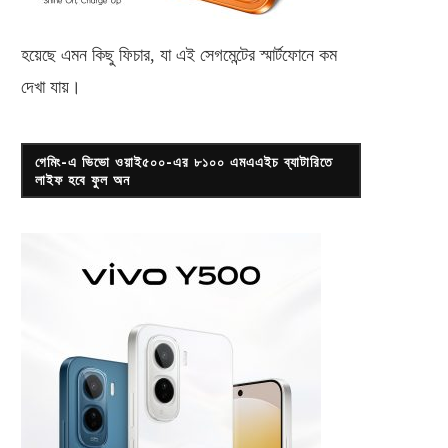
হয়েছে এমন কিছু ফিচার, যা এই সেগমেন্টের স্মার্টফোনে কম
দেখা যায়।
গেমিং-এ ভিভো ওয়াই৫০০-এর ৮১০০ এমএএইচ ব্যাটারিতে
লাইফ হবে ফুল অন