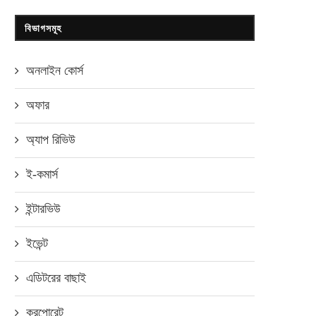
বিভাগসমূহ
অনলাইন কোর্স
অফার
অ্যাপ রিভিউ
ই-কমার্স
ইন্টারভিউ
ইভেন্ট
এডিটরের বাছাই
করপোরেট