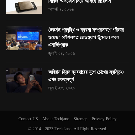
সিরিজ স্মার্টফোন নিয়ে আসছে রিয়েলমি
আগস্ট ৪, ২০২৬
টেকসই প্রবৃদ্ধি ও ব্যবসা সম্প্রসারণে ‘রিভার
ওয়েভ’ কৌশলগত রোডম্যাপ উন্মোচন করল
এনার্জিপ্যাক
জুলাই ২৪, ২০২৬
অবিরাম স্ক্রিন ব্যবহারের যুগে চোখের স্বস্তিও
এখন গুরুত্বপূর্ণ
জুলাই ২৩, ২০২৬
Contact US
About Techjano
Sitemap
Privacy Policy
© 2014 - 2023
Tech Jano
. All Right Reserved.