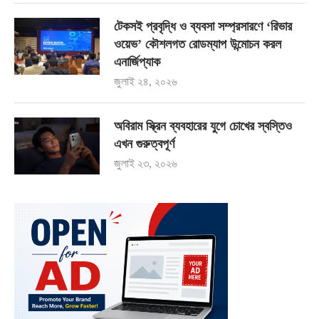
টেকসই প্রবৃদ্ধি ও ব্যবসা সম্প্রসারণে ‘রিভার
ওয়েভ’ কৌশলগত রোডম্যাপ উন্মোচন করল
এনার্জিপ্যাক
জুলাই ২৪, ২০২৬
অবিরাম স্ক্রিন ব্যবহারের যুগে চোখের স্বস্তিও
এখন গুরুত্বপূর্ণ
জুলাই ২৩, ২০২৬