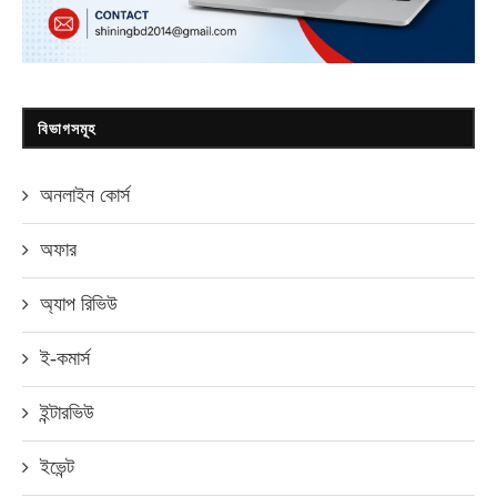
বিভাগসমূহ
অনলাইন কোর্স
অফার
অ্যাপ রিভিউ
ই-কমার্স
ইন্টারভিউ
ইভেন্ট