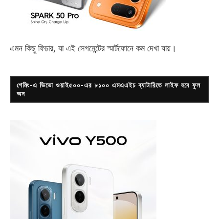
এমন কিছু ফিচার, যা এই সেগমেন্টের স্মার্টফোনে কম দেখা যায়।
গেমিং-এ ভিভো ওয়াই৫০০-এর ৮১০০ এমএএইচ ব্যাটারিতে লাইফ হবে ফুল
অন