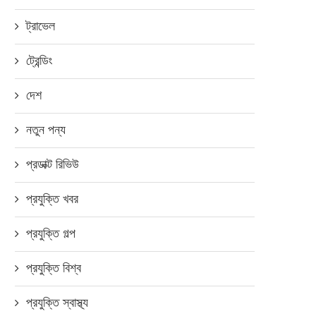
মার্ট ও এলইডি টিভির দাম কমালো ওয়ালটন,
ক্যারিয়ার গঠনে বাংলালিংক ইনোভেটর্
জেনে...
এ কিভাবে অংশ নেবেন?
ট্রাভেল
ডিসেম্বর ১২, ২০১৮
জুলাই ১৭, ২০১৮
ট্রেন্ডিং
দেশ
নতুন পন্য
প্রডাক্ট রিভিউ
প্রযুক্তি খবর
প্রযুক্তি গল্প
প্রযুক্তি বিশ্ব
প্রযুক্তি স্বাস্থ্য