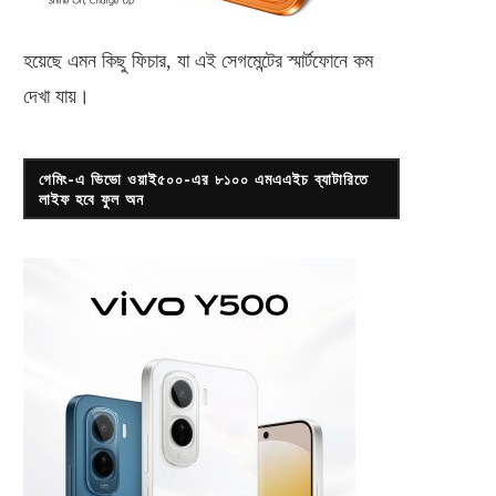
হয়েছে এমন কিছু ফিচার, যা এই সেগমেন্টের স্মার্টফোনে কম
দেখা যায়।
গেমিং-এ ভিভো ওয়াই৫০০-এর ৮১০০ এমএএইচ ব্যাটারিতে
লাইফ হবে ফুল অন