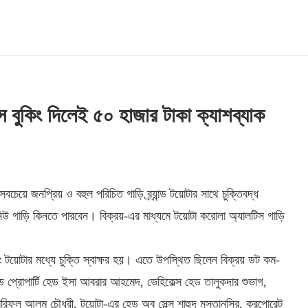
 বুকিং দিলেই ৫০ হাজার টাকা ক্যাশব্যাক
চেয়ে জনপ্রিয় ও বহুল পরিচিত গাড়ি ব্র্যান্ড টয়োটার সাথে চুক্তিবদ্ধ
ড নিউ গাড়ি কিনতে পারবেন। বিক্রয়-এর মাধ্যমে টয়োটা করোলা অ্যালটিস গাড়ি
এবং টয়োটার মধ্যে চুক্তি স্বাক্ষর হয়। এতে উপস্থিত ছিলেন বিক্রয় ডট কম-
 এন্ড প্রোপার্টি হেড ইসা আবরার আহমেদ, ভেহিকেল্স হেড তালুকদার শুভাগ,
িভ শরিফুল আলম চৌধুরী, টয়োটা-এর হেড অব সেল্স শাহুদ মুসতানসির, করপোরেট