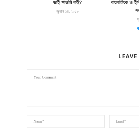
ভাই শাওমি কই?
বাংলালিংক ও ইস
স
জুলাই ১৪, ২০১৮
জ
LEAVE