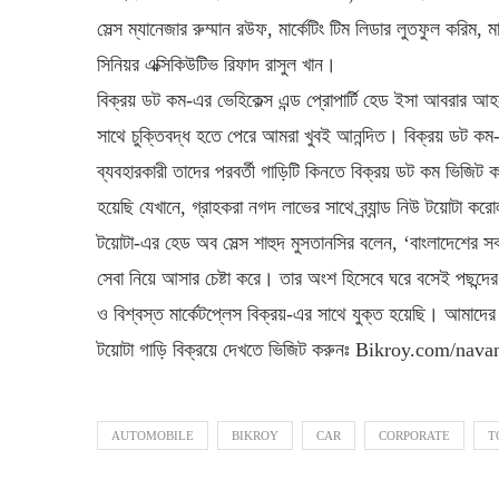
সেল্স ম্যানেজার রুম্মান রউফ, মার্কেটিং টিম লিডার লুতফুল করিম, ম
সিনিয়র এক্সিকিউটিভ রিফাদ রাসুল খান।
বিক্রয় ডট কম-এর ভেহিকেল্স এন্ড প্রোপার্টি হেড ইসা আবরার আহমে
সাথে চুক্তিবদ্ধ হতে পেরে আমরা খুবই আনন্দিত। বিক্রয় ডট কম
ব্যবহারকারী তাদের পরবর্তী গাড়িটি কিনতে বিক্রয় ডট কম ভিজিট
হয়েছি যেখানে, গ্রাহকরা নগদ লাভের সাথে ব্র্যান্ড নিউ টয়োটা ক
টয়োটা-এর হেড অব সেল্স শাহুদ মুসতানসির বলেন, ‘বাংলাদেশের সবচ
সেবা নিয়ে আসার চেষ্টা করে। তার অংশ হিসেবে ঘরে বসেই পছন্দে
ও বিশ্বস্ত মার্কেটপ্লেস বিক্রয়-এর সাথে যুক্ত হয়েছি। আমাদে
টয়োটা গাড়ি বিক্রয়ে দেখতে ভিজিট করুনঃ Bikroy.com/nav
AUTOMOBILE
BIKROY
CAR
CORPORATE
T