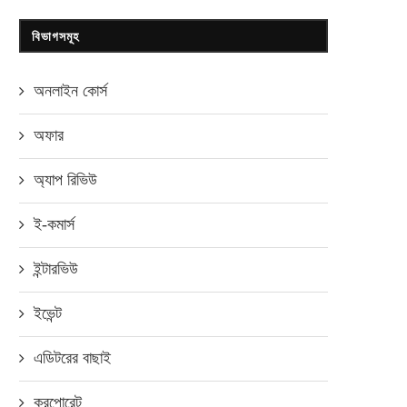
বিভাগসমূহ
অনলাইন কোর্স
অফার
অ্যাপ রিভিউ
ই-কমার্স
ইন্টারভিউ
ইভেন্ট
এডিটরের বাছাই
করপোরেট