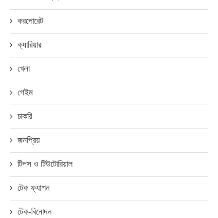
করপোরেট
ক্যারিয়ার
খেলা
গেইম
চাকরি
জনপ্রিয়
টিপস ও টিউটোরিয়াল
টেক ফ্যাশন
টেক-বিনোদন