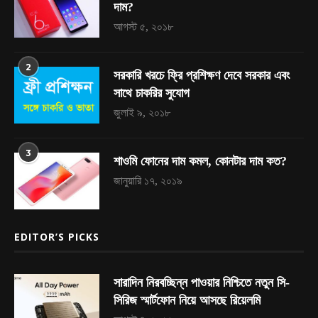
দাম?
আগস্ট ৫, ২০১৮
2
সরকারি খরচে ফ্রি প্রশিক্ষণ দেবে সরকার এবং
সাথে চাকরির সুযোগ
জুলাই ৯, ২০১৮
3
শাওমি ফোনের দাম কমল, কোনটার দাম কত?
জানুয়ারি ১৭, ২০১৯
EDITOR’S PICKS
সারাদিন নিরবচ্ছিন্ন পাওয়ার নিশ্চিতে নতুন সি-
সিরিজ স্মার্টফোন নিয়ে আসছে রিয়েলমি