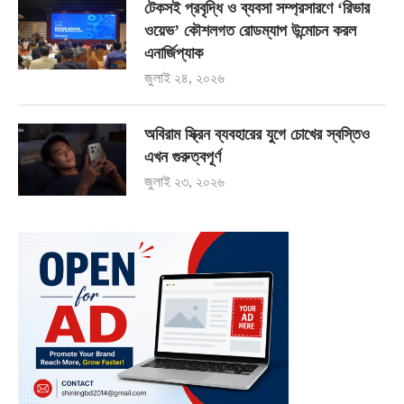
টেকসই প্রবৃদ্ধি ও ব্যবসা সম্প্রসারণে ‘রিভার
ওয়েভ’ কৌশলগত রোডম্যাপ উন্মোচন করল
এনার্জিপ্যাক
জুলাই ২৪, ২০২৬
অবিরাম স্ক্রিন ব্যবহারের যুগে চোখের স্বস্তিও
এখন গুরুত্বপূর্ণ
জুলাই ২৩, ২০২৬