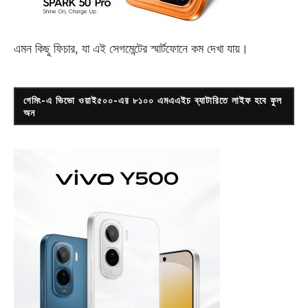
এমন কিছু ফিচার, যা এই সেগমেন্টের স্মার্টফোনে কম দেখা যায়।
গেমিং-এ ভিভো ওয়াই৫০০-এর ৮১০০ এমএএইচ ব্যাটারিতে লাইফ হবে ফুল
অন