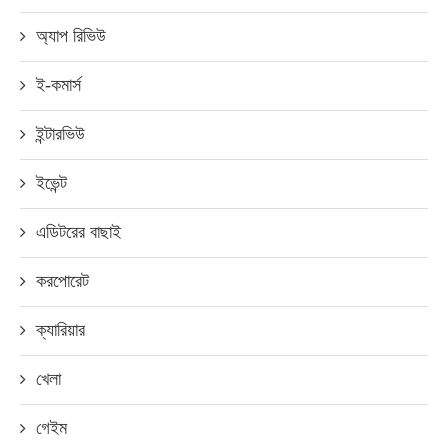
অ্যাপ রিভিউ
ই-কমার্স
ইন্টারভিউ
ইভেন্ট
এডিটরের বাছাই
করপোরেট
ক্যারিয়ার
খেলা
গেইম