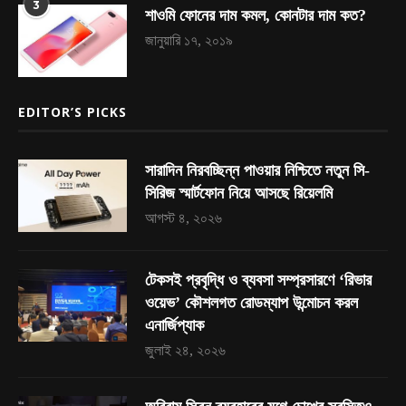
3
শাওমি ফোনের দাম কমল, কোনটার দাম কত?
জানুয়ারি ১৭, ২০১৯
EDITOR’S PICKS
সারাদিন নিরবচ্ছিন্ন পাওয়ার নিশ্চিতে নতুন সি-
সিরিজ স্মার্টফোন নিয়ে আসছে রিয়েলমি
আগস্ট ৪, ২০২৬
টেকসই প্রবৃদ্ধি ও ব্যবসা সম্প্রসারণে ‘রিভার
ওয়েভ’ কৌশলগত রোডম্যাপ উন্মোচন করল
এনার্জিপ্যাক
জুলাই ২৪, ২০২৬