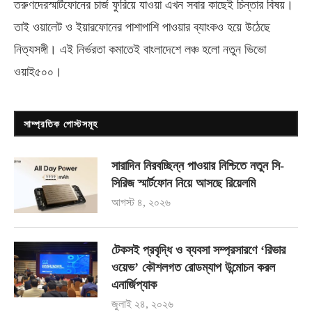
তরুণদেরস্মার্টফোনের চার্জ ফুরিয়ে যাওয়া এখন সবার কাছেই চিন্তার বিষয়।
তাই ওয়ালেট ও ইয়ারফোনের পাশাপাশি পাওয়ার ব্যাংকও হয়ে উঠেছে
নিত্যসঙ্গী। এই নির্ভরতা কমাতেই বাংলাদেশে লঞ্চ হলো নতুন ভিভো
ওয়াই৫০০
।
সাম্প্রতিক পোস্টসমূহ
সারাদিন নিরবচ্ছিন্ন পাওয়ার নিশ্চিতে নতুন সি-
সিরিজ স্মার্টফোন নিয়ে আসছে রিয়েলমি
আগস্ট ৪, ২০২৬
টেকসই প্রবৃদ্ধি ও ব্যবসা সম্প্রসারণে ‘রিভার
ওয়েভ’ কৌশলগত রোডম্যাপ উন্মোচন করল
এনার্জিপ্যাক
জুলাই ২৪, ২০২৬