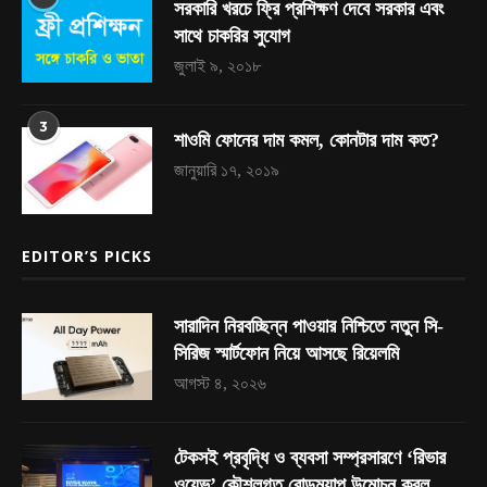
সরকারি খরচে ফ্রি প্রশিক্ষণ দেবে সরকার এবং
সাথে চাকরির সুযোগ
জুলাই ৯, ২০১৮
3
শাওমি ফোনের দাম কমল, কোনটার দাম কত?
জানুয়ারি ১৭, ২০১৯
EDITOR’S PICKS
সারাদিন নিরবচ্ছিন্ন পাওয়ার নিশ্চিতে নতুন সি-
সিরিজ স্মার্টফোন নিয়ে আসছে রিয়েলমি
আগস্ট ৪, ২০২৬
টেকসই প্রবৃদ্ধি ও ব্যবসা সম্প্রসারণে ‘রিভার
ওয়েভ’ কৌশলগত রোডম্যাপ উন্মোচন করল