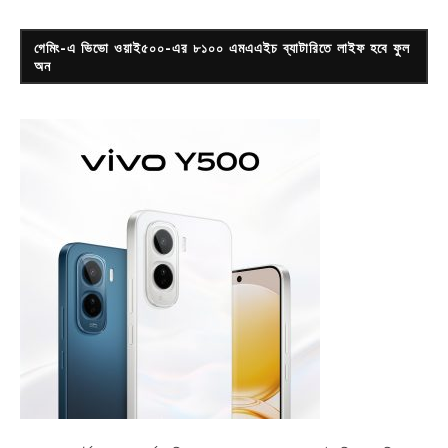
গেমিং-এ ভিভো ওয়াই৫০০-এর ৮১০০ এমএএইচ ব্যাটারিতে লাইফ হবে ফুল
অন