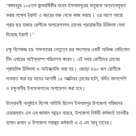
‘বঙ্গবন্ধুর ১০৫তম জন্মবার্ষিকীর মধ্যে ইসলামপুরের মানুষকে অন্ধত্বমুক্ত
করার লক্ষ্যে ট্রাস্ট এ বছরের শুরু থেকে কাজ করছে। এর আগে আরো
প্রায় ছয় হাজার রোগীকে অপারেশনসহ চোখের প্রয়োজনীয় চিকিৎসা সেবা
দিয়েছে ট্রাস্ট।’
চক্ষু বিশেষজ্ঞ ডাঃ গাফফারের নেতৃত্বে চার সদস্যের একটি অভিজ্ঞ মেডিকেল
টিম এবারের আইক্যাম্প পরিচালনা করেন। এই সময় রোগীদের চোখের
প্রাথমিক চিকিৎসা ও আইস্ক্যানিং করা হয়। এছাড়া ৪৬০ জন রোগীকে
সনাক্ত করা হয় যাদের আগামী ১৫ অক্টোবর চোখের ছানি, বর্ধিত মাংসপেশি
ও চক্ষুনালীর ইনফেকশনের অপারেশন করা হবে।
উদ্বোধনী অনুষ্ঠানে বিশেষ অতিথি ছিলেন ইসলামপুর উপজেলা পরিষদের
চেয়ারম্যান এস এম জামাল আব্দুন নাছের, উপজেলা নির্বাহী কর্মকর্তা তানভীর
হাসান রুমান ও উপজেলা স্বাস্থ্য কর্মকর্তা এ এ এম আবু তাহের।