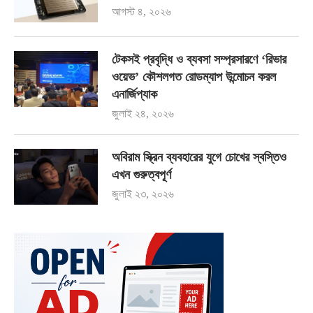
আগস্ট ৪, ২০২৬
টেকসই প্রবৃদ্ধি ও ব্যবসা সম্প্রসারণে ‘রিভার
ওয়েভ’ কৌশলগত রোডম্যাপ উন্মোচন করল
এনার্জিপ্যাক
জুলাই ২৪, ২০২৬
অবিরাম স্ক্রিন ব্যবহারের যুগে চোখের স্বস্তিও
এখন গুরুত্বপূর্ণ
জুলাই ২৩, ২০২৬