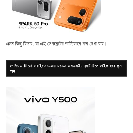
এমন কিছু ফিচার, যা এই সেগমেন্টের স্মার্টফোনে কম দেখা যায়।
গেমিং-এ ভিভো ওয়াই৫০০-এর ৮১০০ এমএএইচ ব্যাটারিতে লাইফ হবে ফুল
অন