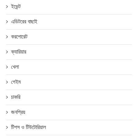
ইভেন্ট
এডিটরের বাছাই
করপোরেট
ক্যারিয়ার
খেলা
গেইম
চাকরি
জনপ্রিয়
টিপস ও টিউটোরিয়াল