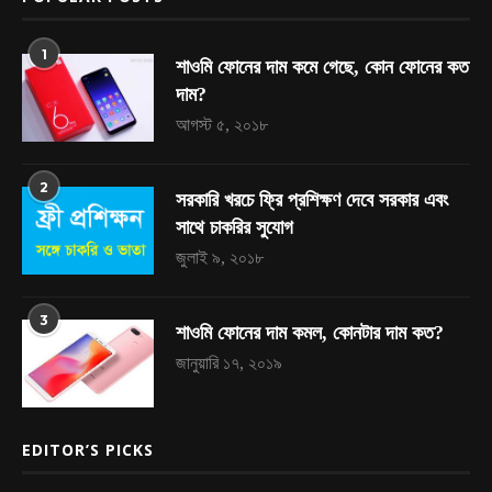
1
শাওমি ফোনের দাম কমে গেছে, কোন ফোনের কত
দাম?
আগস্ট ৫, ২০১৮
2
সরকারি খরচে ফ্রি প্রশিক্ষণ দেবে সরকার এবং
সাথে চাকরির সুযোগ
জুলাই ৯, ২০১৮
3
শাওমি ফোনের দাম কমল, কোনটার দাম কত?
জানুয়ারি ১৭, ২০১৯
EDITOR’S PICKS