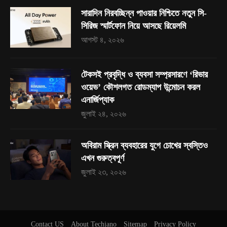
সারাদিন নিরবচ্ছিন্ন পাওয়ার নিশ্চিতে নতুন সি-
সিরিজ স্মার্টফোন নিয়ে আসছে রিয়েলমি
আগস্ট ৪, ২০২৬
টেকসই প্রবৃদ্ধি ও ব্যবসা সম্প্রসারণে ‘রিভার
ওয়েভ’ কৌশলগত রোডম্যাপ উন্মোচন করল
এনার্জিপ্যাক
জুলাই ২৪, ২০২৬
অবিরাম স্ক্রিন ব্যবহারের যুগে চোখের স্বস্তিও
এখন গুরুত্বপূর্ণ
জুলাই ২৩, ২০২৬
Contact US
About Techjano
Sitemap
Privacy Policy