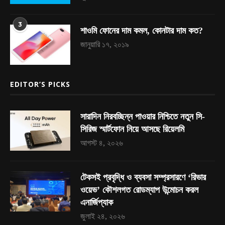
3
শাওমি ফোনের দাম কমল, কোনটার দাম কত?
জানুয়ারি ১৭, ২০১৯
EDITOR’S PICKS
সারাদিন নিরবচ্ছিন্ন পাওয়ার নিশ্চিতে নতুন সি-
সিরিজ স্মার্টফোন নিয়ে আসছে রিয়েলমি
আগস্ট ৪, ২০২৬
টেকসই প্রবৃদ্ধি ও ব্যবসা সম্প্রসারণে ‘রিভার
ওয়েভ’ কৌশলগত রোডম্যাপ উন্মোচন করল
এনার্জিপ্যাক
জুলাই ২৪, ২০২৬