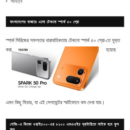
সাহিত্য
বাংলাদেশের বাজারে এলো টেকনো স্পার্ক ৫০ প্রো
স্পার্ক সিরিজের সফলতার ধারাবাহিকতায় টেকনো
স্পার্ক ৫০ প্রো-
তে যুক্ত
করা
হয়েছে
এমন কিছু ফিচার, যা এই সেগমেন্টের স্মার্টফোনে কম দেখা যায়।
গেমিং-এ ভিভো ওয়াই৫০০-এর ৮১০০ এমএএইচ ব্যাটারিতে লাইফ হবে ফুল
অন