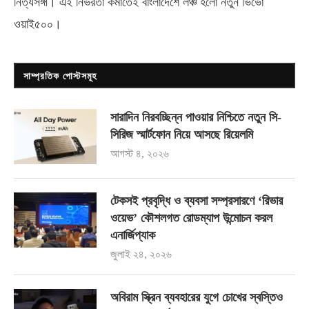
নিত্যসঙ্গী। এই নির্ভরতা কমাতেই বাংলাদেশে লঞ্চ হলো নতুন ভিভো
ওয়াই৫০০
।
সাম্প্রতিক পোস্টসমূহ
সারাদিন নিরবচ্ছিন্ন পাওয়ার নিশ্চিতে নতুন সি-
সিরিজ স্মার্টফোন নিয়ে আসছে রিয়েলমি
আগস্ট ৪, ২০২৬
টেকসই প্রবৃদ্ধি ও ব্যবসা সম্প্রসারণে ‘রিভার
ওয়েভ’ কৌশলগত রোডম্যাপ উন্মোচন করল
এনার্জিপ্যাক
জুলাই ২৪, ২০২৬
অবিরাম স্ক্রিন ব্যবহারের যুগে চোখের স্বস্তিও