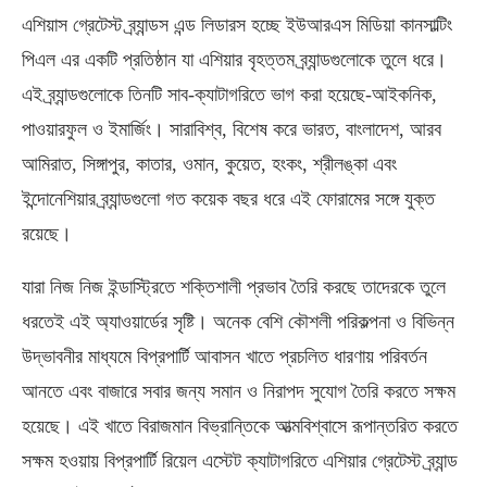
এশিয়াস গ্রেটেস্ট ব্র্যান্ডস এন্ড লিডারস হচ্ছে ইউআরএস মিডিয়া কানসাল্টিং
পিএল এর একটি প্রতিষ্ঠান যা এশিয়ার বৃহত্তম ব্র্যান্ডগুলোকে তুলে ধরে।
এই ব্র্যান্ডগুলোকে তিনটি সাব-ক্যাটাগরিতে ভাগ করা হয়েছে-আইকনিক,
পাওয়ারফুল ও ইমার্জিং। সারাবিশ্ব, বিশেষ করে ভারত, বাংলাদেশ, আরব
আমিরাত, সিঙ্গাপুর, কাতার, ওমান, কুয়েত, হংকং, শ্রীলঙ্কা এবং
ইন্দোনেশিয়ার ব্র্যান্ডগুলো গত কয়েক বছর ধরে এই ফোরামের সঙ্গে যুক্ত
রয়েছে।
যারা নিজ নিজ ইন্ডাস্ট্রিতে শক্তিশালী প্রভাব তৈরি করছে তাদেরকে তুলে
ধরতেই এই অ্যাওয়ার্ডের সৃষ্টি। অনেক বেশি কৌশলী পরিকল্পনা ও বিভিন্ন
উদ্ভাবনীর মাধ্যমে বিপ্রপার্টি আবাসন খাতে প্রচলিত ধারণায় পরিবর্তন
আনতে এবং বাজারে সবার জন্য সমান ও নিরাপদ সুযোগ তৈরি করতে সক্ষম
হয়েছে। এই খাতে বিরাজমান বিভ্রান্তিকে আত্মবিশ্বাসে রূপান্তরিত করতে
সক্ষম হওয়ায় বিপ্রপার্টি রিয়েল এস্টেট ক্যাটাগরিতে এশিয়ার গ্রেটেস্ট ব্র্যান্ড