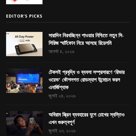
EDITOR’S PICKS
সারাদিন নিরবচ্ছিন্ন পাওয়ার নিশ্চিতে নতুন সি-
সিরিজ স্মার্টফোন নিয়ে আসছে রিয়েলমি
আগস্ট ৪, ২০২৬
টেকসই প্রবৃদ্ধি ও ব্যবসা সম্প্রসারণে ‘রিভার
ওয়েভ’ কৌশলগত রোডম্যাপ উন্মোচন করল
এনার্জিপ্যাক
জুলাই ২৪, ২০২৬
অবিরাম স্ক্রিন ব্যবহারের যুগে চোখের স্বস্তিও
এখন গুরুত্বপূর্ণ
জুলাই ২৩, ২০২৬