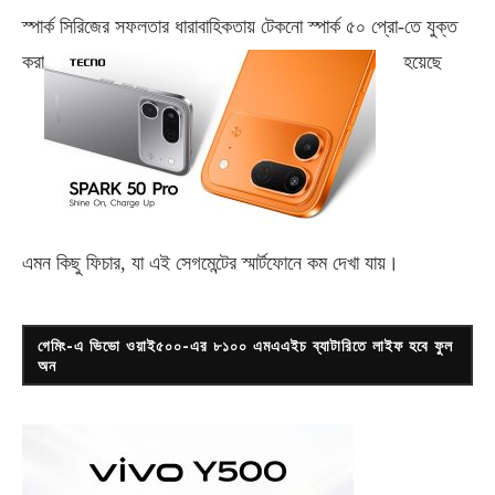
স্পার্ক সিরিজের সফলতার ধারাবাহিকতায় টেকনো
স্পার্ক ৫০ প্রো-
তে যুক্ত
করা
হয়েছে
এমন কিছু ফিচার, যা এই সেগমেন্টের স্মার্টফোনে কম দেখা যায়।
গেমিং-এ ভিভো ওয়াই৫০০-এর ৮১০০ এমএএইচ ব্যাটারিতে লাইফ হবে ফুল
অন