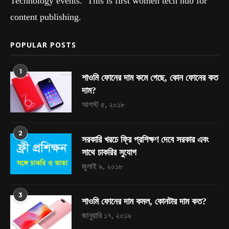
Technology events. This is first women tech hub for
content publishing.
POPULAR POSTS
1
শাওমি ফোনের দাম কমে গেছে, কোন ফোনের কত
দাম?
আগস্ট ৫, ২০১৮
2
সরকারি খরচে ফ্রি প্রশিক্ষণ দেবে সরকার এবং
সাথে চাকরির সুযোগ
জুলাই ৯, ২০১৮
3
শাওমি ফোনের দাম কমল, কোনটার দাম কত?
জানুয়ারি ১৭, ২০১৯