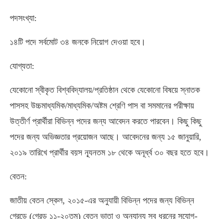
পদসংখ্যা:
১৪টি পদে সর্বমোট ৩৪ জনকে নিয়োগ দেওয়া হবে।
যোগ্যতা:
যেকোনো স্বীকৃত বিশ্ববিদ্যালয়/প্রতিষ্ঠান থেকে যেকোনো বিষয়ে স্নাতক
পাসসহ উচ্চমাধ্যমিক/মাধ্যমিক/অষ্টম শ্রেণি পাস বা সমমানের পরীক্ষায়
উত্তীর্ণ প্রার্থীরা বিভিন্ন পদের জন্য আবেদন করতে পারবেন। কিছু কিছু
পদের জন্য অভিজ্ঞতার প্রয়োজন আছে। আবেদনের জন্য ১৫ জানুয়ারি,
২০১৯ তারিখে প্রার্থীর বয়স ন্যূনতম ১৮ থেকে অনূর্ধ্ব ৩০ বছর হতে হবে।
বেতন:
জাতীয় বেতন স্কেল, ২০১৫-এর অনুযায়ী বিভিন্ন পদের জন্য বিভিন্ন
গ্রেডে (গ্রেড ১১-২০তম) বেতন ভাতা ও অন্যান্য সব ধরনের সুযোগ-