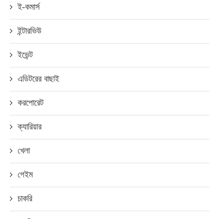
ই-কমার্স
ইন্টারভিউ
ইভেন্ট
এডিটরের বাছাই
করপোরেট
ক্যারিয়ার
খেলা
গেইম
চাকরি