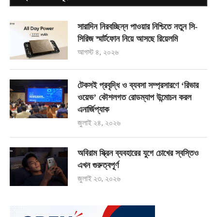
সারাদিন নিরবচ্ছিন্ন পাওয়ার নিশ্চিতে নতুন সি-
সিরিজ স্মার্টফোন নিয়ে আসছে রিয়েলমি
আগস্ট ৪, ২০২৬
টেকসই প্রবৃদ্ধি ও ব্যবসা সম্প্রসারণে ‘রিভার
ওয়েভ’ কৌশলগত রোডম্যাপ উন্মোচন করল
এনার্জিপ্যাক
জুলাই ২৪, ২০২৬
অবিরাম স্ক্রিন ব্যবহারের যুগে চোখের স্বস্তিও
এখন গুরুত্বপূর্ণ
জুলাই ২৩, ২০২৬