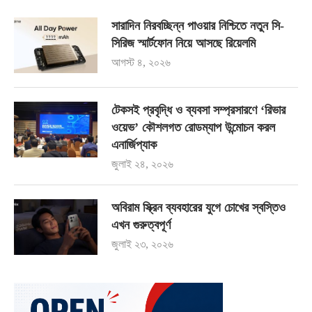
সারাদিন নিরবচ্ছিন্ন পাওয়ার নিশ্চিতে নতুন সি-
সিরিজ স্মার্টফোন নিয়ে আসছে রিয়েলমি
আগস্ট ৪, ২০২৬
টেকসই প্রবৃদ্ধি ও ব্যবসা সম্প্রসারণে ‘রিভার
ওয়েভ’ কৌশলগত রোডম্যাপ উন্মোচন করল
এনার্জিপ্যাক
জুলাই ২৪, ২০২৬
অবিরাম স্ক্রিন ব্যবহারের যুগে চোখের স্বস্তিও
এখন গুরুত্বপূর্ণ
জুলাই ২৩, ২০২৬