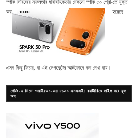
স্পার্ক সিরিজের সফলতার ধারাবাহিকতায় টেকনো
স্পার্ক ৫০ প্রো-
তে যুক্ত
করা
হয়েছে
এমন কিছু ফিচার, যা এই সেগমেন্টের স্মার্টফোনে কম দেখা যায়।
গেমিং-এ ভিভো ওয়াই৫০০-এর ৮১০০ এমএএইচ ব্যাটারিতে লাইফ হবে ফুল
অন