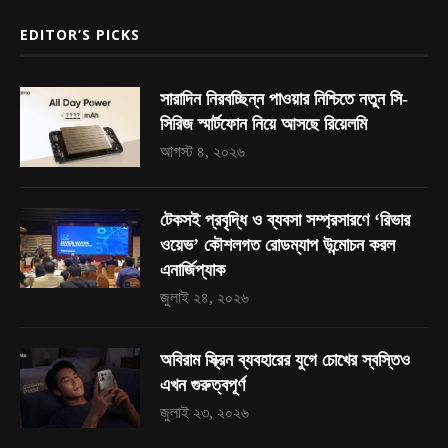
EDITOR’S PICKS
সারাদিন নিরবচ্ছিন্ন পাওয়ার নিশ্চিতে নতুন সি-
সিরিজ স্মার্টফোন নিয়ে আসছে রিয়েলমি
আগস্ট ৪, ২০২৬
টেকসই প্রবৃদ্ধি ও ব্যবসা সম্প্রসারণে ‘রিভার
ওয়েভ’ কৌশলগত রোডম্যাপ উন্মোচন করল
এনার্জিপ্যাক
জুলাই ২৪, ২০২৬
অবিরাম স্ক্রিন ব্যবহারের যুগে চোখের স্বস্তিও
এখন গুরুত্বপূর্ণ
জুলাই ২৩, ২০২৬