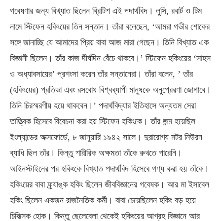
গবেষণার জন্য বিখ্যাত ছিলেন ব্রিটিশ এই পদার্থবিদ। লুসি, রবার্ট ও টিম
নামে স্টিফেন হকিংয়ের তিন সন্তান। তাঁরা বলেছেন, ‘আমরা গভীর শোকের
সঙ্গে জানাচ্ছি যে আমাদের প্রিয় বাবা আজ মারা গেছেন। তিনি বিখ্যাত এক
বিজ্ঞানী ছিলেন। তাঁর কাজ দীর্ঘদিন বেঁচে থাকবে।’ স্টিফেন হকিংয়ের ‘সাহস
ও অধ্যাবসায়ের’ প্রশংসা করেন তাঁর সন্তানেরা। তাঁরা বলেন, ’ তাঁর
(হকিংয়ের) প্রতিভা এবং রসবোধ বিশ্বব্যাপী মানুষকে অনুপ্রেরণা জোগাবে।
তিনি চিরস্মরণীয় হয়ে থাকবেন।’ পদার্থবিদ্যার ইতিহাসে অন্যতম সেরা
তাত্ত্বিক হিসেবে বিবেচনা করা হয় স্টিফেন হকিংকে। তাঁর জন্ম হয়েছিল
ইংল্যান্ডের অক্সফোর্ডে, ৮ জানুয়ারি ১৯৪২ সালে। দুরারোগ্য মটর নিউরন
ব্যাধি ছিল তাঁর। কিন্তু শারীরিক অক্ষমতা তাঁকে রুখতে পারেনি।
আইনস্টাইনের পর হকিংকে বিখ্যাত পদার্থবিদ হিসেবে গণ্য করা হয় তাঁকে।
হকিংয়ের বাবা ফ্র্যাঙ্ক হকিং ছিলেন জীববিজ্ঞানের গবেষক। আর মা ইসাবেল
হকিং ছিলেন একজন রাজনৈতিক কর্মী। বাবা চেয়েছিলেন হকিং বড় হয়ে
চিকিত্সক হোক। কিন্তু ছেলেবেলা থেকেই হকিংয়ের আগ্রহ বিজ্ঞানে আর