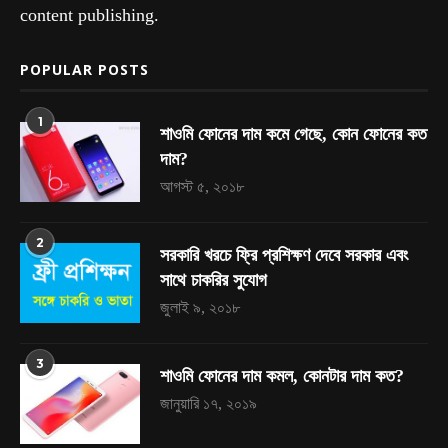
content publishing.
POPULAR POSTS
1
শাওমি ফোনের দাম কমে গেছে, কোন ফোনের কত
দাম?
আগস্ট ৫, ২০১৮
2
সরকারি খরচে ফ্রি প্রশিক্ষণ দেবে সরকার এবং
সাথে চাকরির সুযোগ
জুলাই ৯, ২০১৮
3
শাওমি ফোনের দাম কমল, কোনটার দাম কত?
জানুয়ারি ১৭, ২০১৯