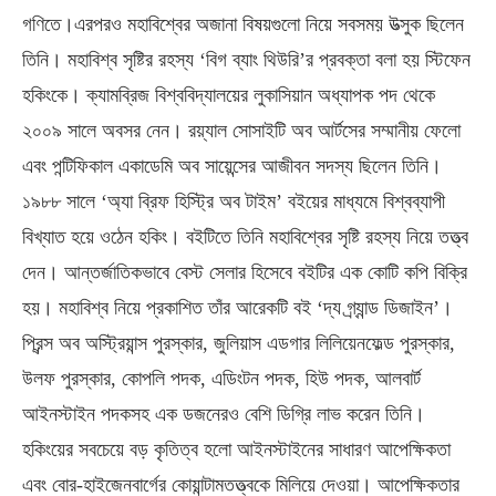
গণিতে।এরপরও মহাবিশ্বের অজানা বিষয়গুলো নিয়ে সবসময় উত্সুক ছিলেন
তিনি। মহাবিশ্ব সৃষ্টির রহস্য ‘বিগ ব্যাং থিউরি’র প্রবক্তা বলা হয় স্টিফেন
হকিংকে। ক্যামব্রিজ বিশ্ববিদ্যালয়ের লুকাসিয়ান অধ্যাপক পদ থেকে
২০০৯ সালে অবসর নেন। রয়্যাল সোসাইটি অব আর্টসের সম্মানীয় ফেলো
এবং পন্টিফিকাল একাডেমি অব সায়েন্সের আজীবন সদস্য ছিলেন তিনি।
১৯৮৮ সালে ‘অ্যা ব্রিফ হিস্ট্রি অব টাইম’ বইয়ের মাধ্যমে বিশ্বব্যাপী
বিখ্যাত হয়ে ওঠেন হকিং। বইটিতে তিনি মহাবিশ্বের সৃষ্টি রহস্য নিয়ে তত্ত্ব
দেন। আন্তর্জাতিকভাবে বেস্ট সেলার হিসেবে বইটির এক কোটি কপি বিক্রি
হয়। মহাবিশ্ব নিয়ে প্রকাশিত তাঁর আরেকটি বই ‘দ্য গ্র্যান্ড ডিজাইন’।
প্রিন্স অব অস্ট্রিয়ান্স পুরস্কার, জুলিয়াস এডগার লিলিয়েনফেল্ড পুরস্কার,
উলফ পুরস্কার, কোপলি পদক, এডিংটন পদক, হিউ পদক, আলবার্ট
আইনস্টাইন পদকসহ এক ডজনেরও বেশি ডিগ্রি লাভ করেন তিনি।
হকিংয়ের সবচেয়ে বড় কৃতিত্ব হলো আইনস্টাইনের সাধারণ আপেক্ষিকতা
এবং বোর-হাইজেনবার্গের কোয়ান্টামতত্ত্বকে মিলিয়ে দেওয়া। আপেক্ষিকতার