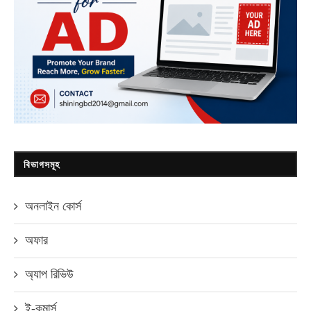
বিভাগসমূহ
অনলাইন কোর্স
অফার
অ্যাপ রিভিউ
ই-কমার্স