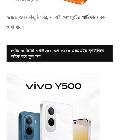
হয়েছে এমন কিছু ফিচার, যা এই সেগমেন্টের স্মার্টফোনে কম
দেখা যায়।
গেমিং-এ ভিভো ওয়াই৫০০-এর ৮১০০ এমএএইচ ব্যাটারিতে
লাইফ হবে ফুল অন