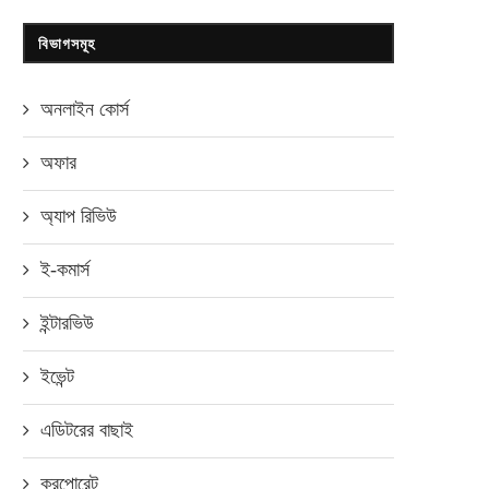
বিভাগসমূহ
অনলাইন কোর্স
অফার
অ্যাপ রিভিউ
ই-কমার্স
ইন্টারভিউ
ইভেন্ট
এডিটরের বাছাই
করপোরেট