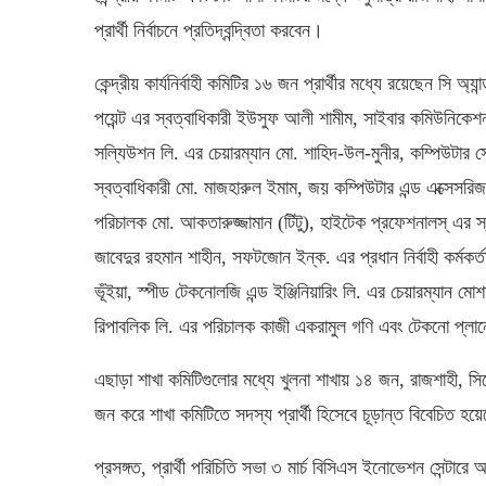
প্রার্থী নির্বাচনে প্রতিদ্বন্দ্বিতা করবেন।
কেন্দ্রীয় কার্যনির্বাহী কমিটির ১৬ জন প্রার্থীর মধ্যে রয়েছেন সি অ্য
পয়েন্ট এর স্বত্বাধিকারী ইউসুফ আলী শামীম, সাইবার কমিউনিকেশন এ
সল্যিউশন লি. এর চেয়ারম্যান মো. শাহিদ-উল-মুনীর, কম্পিউটার স
স্বত্বাধিকারী মো. মাজহারুল ইমাম, জয় কম্পিউটার এন্ড এক্সেসরি
পরিচালক মো. আকতারুজ্জামান (টিটু), হাইটেক প্রফেশনালস্ এর স্বত
জাবেদুর রহমান শাহীন, সফটজোন ইন্ক. এর প্রধান নির্বাহী কর্মকর্ত
ভূঁইয়া, স্পীড টেকনোলজি এন্ড ইঞ্জিনিয়ারিং লি. এর চেয়ারম্যান 
রিপাবলিক লি. এর পরিচালক কাজী একরামুল গণি এবং টেকনো প্লানেট 
এছাড়া শাখা কমিটিগুলোর মধ্যে খুলনা শাখায় ১৪ জন, রাজশাহী, সিল
জন করে শাখা কমিটিতে সদস্য প্রার্থী হিসেবে চূড়ান্ত বিবেচিত হ
প্রসঙ্গত, প্রার্থী পরিচিতি সভা ৩ মার্চ বিসিএস ইনোভেশন সেন্টারে অ