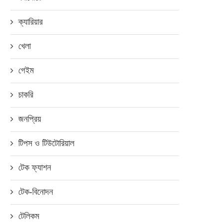
ক্যারিয়ার
খেলা
গেইম
চাকরি
জনপ্রিয়
টিপস ও টিউটোরিয়াল
টেক ফ্যাশন
টেক-বিনোদন
বঙ্গবন্ধু স্যাটেলাইট-১ এর বাণিজ্যিক
কার্যক্রম শুরু হচ্ছে ১...
টেলিকম