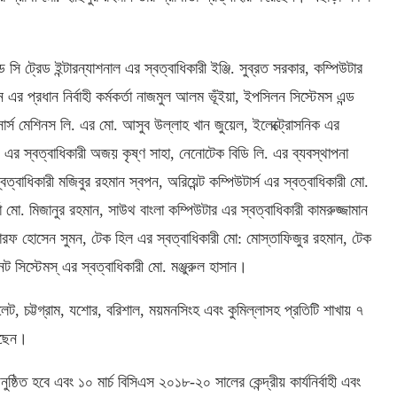
ান্ড সি ট্রেড ইন্টারন্যাশনাল এর স্বত্বাধিকারী ইঞ্জি. সুব্রত সরকার, কম্পিউটার
র প্রধান নির্বাহী কর্মকর্তা নাজমুল আলম ভূঁইয়া, ইপসিলন সিস্টেমস এন্ড
োর্স মেশিনস লি. এর মো. আসুব উল্লাহ খান জুয়েল, ইলেক্ট্রোসনিক এর
জ এর স্বত্বাধিকারী অজয় কৃষ্ণ সাহা, নেনোটেক বিডি লি. এর ব্যবস্থাপনা
্বাধিকারী মজিবুর রহমান স্বপন, অরিয়েন্ট কম্পিউটার্স এর স্বত্বাধিকারী মো.
া মো. মিজানুর রহমান, সাউথ বাংলা কম্পিউটার এর স্বত্বাধিকারী কামরুজ্জামান
মোশারফ হোসেন সুমন, টেক হিল এর স্বত্বাধিকারী মো: মোস্তাফিজুর রহমান, টেক
সিস্টেমস্ এর স্বত্বাধিকারী মো. মঞ্জুরুল হাসান।
েট, চট্টগ্রাম, যশোর, বরিশাল, ময়মনসিংহ এবং কুমিল্লাসহ প্রতিটি শাখায় ৭
য়েছেন।
নুষ্ঠিত হবে এবং ১০ মার্চ বিসিএস ২০১৮-২০ সালের কেন্দ্রীয় কার্যনির্বাহী এবং