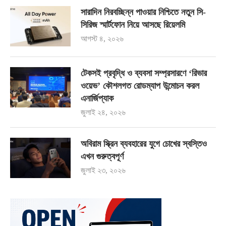
সারাদিন নিরবচ্ছিন্ন পাওয়ার নিশ্চিতে নতুন সি-
সিরিজ স্মার্টফোন নিয়ে আসছে রিয়েলমি
আগস্ট ৪, ২০২৬
টেকসই প্রবৃদ্ধি ও ব্যবসা সম্প্রসারণে ‘রিভার
ওয়েভ’ কৌশলগত রোডম্যাপ উন্মোচন করল
এনার্জিপ্যাক
জুলাই ২৪, ২০২৬
অবিরাম স্ক্রিন ব্যবহারের যুগে চোখের স্বস্তিও
এখন গুরুত্বপূর্ণ
জুলাই ২৩, ২০২৬