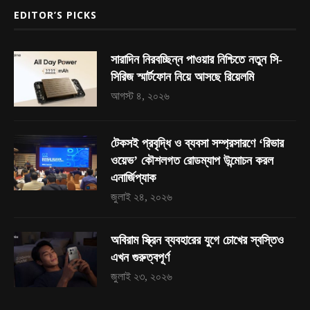
EDITOR’S PICKS
সারাদিন নিরবচ্ছিন্ন পাওয়ার নিশ্চিতে নতুন সি-
সিরিজ স্মার্টফোন নিয়ে আসছে রিয়েলমি
আগস্ট ৪, ২০২৬
টেকসই প্রবৃদ্ধি ও ব্যবসা সম্প্রসারণে ‘রিভার
ওয়েভ’ কৌশলগত রোডম্যাপ উন্মোচন করল
এনার্জিপ্যাক
জুলাই ২৪, ২০২৬
অবিরাম স্ক্রিন ব্যবহারের যুগে চোখের স্বস্তিও
এখন গুরুত্বপূর্ণ
জুলাই ২৩, ২০২৬