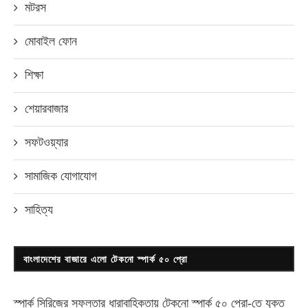
মটরস
মোবাইল ফোন
শিক্ষা
শেয়ারবাজার
সফটওয়্যার
সামাজিক যোগাযোগ
সাহিত্য
বাংলাদেশের বাজারে এলো টেকনো স্পার্ক ৫০ প্রো
স্পার্ক সিরিজের সফলতার ধারাবাহিকতায় টেকনো
স্পার্ক ৫০ প্রো-
তে যুক্ত