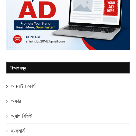
বিভাগসমূহ
অনলাইন কোর্স
অফার
অ্যাপ রিভিউ
ই-কমার্স