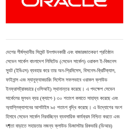
দেশের শীর্ষস্থানীয় সিমেন্ট উৎপাদনকারী এবং বাজারজাতকরণ প্রতিষ্ঠান
সেভেন সার্কেল বাংলাদেশ লিমিটেড (সেভেন সার্কেল) ওরাকল ই-বিজনেস
স্যুট (ইবিএস) ব্যবহার করে তার অন-প্রিমিসেস, বিসনেস-ক্রিটিক্যাল,
ফাইনান্স এবং ম্যানুফ্যাকচারিং সিস্টেম সফলভাবে ওরাকল ক্লাউড
ইনফ্রাসট্রাকচারে (ওসিআই) স্থানান্তর করেছে। এ পদক্ষেপ সেভেন
সার্কেলের মূলধন ব্যয় (ক্যাপে·) ৩০ শতাংশ কমাতে সাহায্য করেছে এবং
অ্যাপ্লিক্যাশনের আপটাইম ৯৫ শতাংশ বৃদ্ধি করেছে। এ উদ্যোগের অংশ
হিসাবে সেভেন সার্কেল নিরবচ্ছিন্ন ব্যবসায়িক কার্যক্রম নিশ্চিত করতে এবং
দ¶তা বাড়াতে সহায়তার নজন্য ক্লাউড ডিজাসটার রিকভারি (ডিআর)