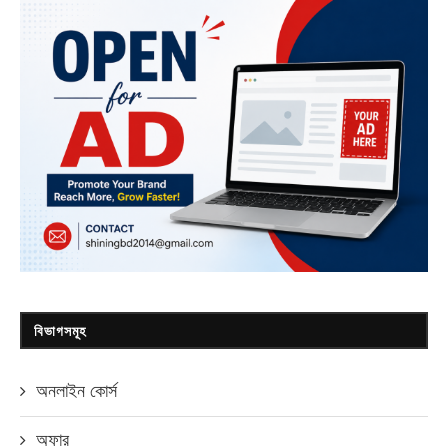
বিভাগসমূহ
অনলাইন কোর্স
অফার