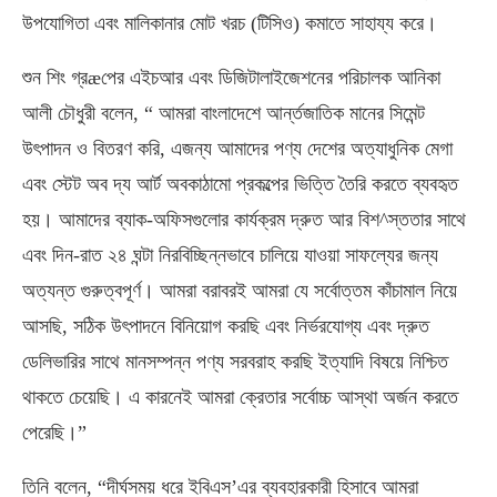
উপযোগিতা এবং মালিকানার মোট খরচ (টিসিও) কমাতে সাহায্য করে।
শুন শিং গ্রæপের এইচআর এবং ডিজিটালাইজেশনের পরিচালক আনিকা
আলী চৌধুরী বলেন, “ আমরা বাংলাদেশে আর্ন্তজাতিক মানের সিমেন্ট
উৎপাদন ও বিতরণ করি, এজন্য আমাদের পণ্য দেশের অত্যাধুনিক মেগা
এবং স্টেট অব দ্য আর্ট অবকাঠামো প্রকল্পের ভিত্তি তৈরি করতে ব্যবহৃত
হয়। আমাদের ব্যাক-অফিসগুলোর কার্যক্রম দ্রুত আর বিশ^স্ততার সাথে
এবং দিন-রাত ২৪ ঘন্টা নিরবিচ্ছিন্নভাবে চালিয়ে যাওয়া সাফল্যের জন্য
অত্যন্ত গুরুত্বপূর্ণ। আমরা বরাবরই আমরা যে সর্বোত্তম কাঁচামাল নিয়ে
আসছি, সঠিক উৎপাদনে বিনিয়োগ করছি এবং নির্ভরযোগ্য এবং দ্রুত
ডেলিভারির সাথে মানসম্পন্ন পণ্য সরবরাহ করছি ইত্যাদি বিষয়ে নিশ্চিত
থাকতে চেয়েছি। এ কারনেই আমরা ক্রেতার সর্বোচ্চ আস্থা অর্জন করতে
পেরেছি।”
তিনি বলেন, “দীর্ঘসময় ধরে ইবিএস’এর ব্যবহারকারী হিসাবে আমরা