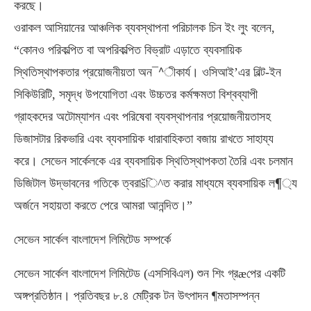
করছে।
ওরাকল আসিয়ানের আঞ্চলিক ব্যবস্থাপনা পরিচালক চিন ইং লুং বলেন,
“কোনও পরিকল্পিত বা অপরিকল্পিত বিভ্রাট এড়াতে ব্যবসায়িক
স্থিতিস্থাপকতার প্রয়োজনীয়তা অন¯^ীকার্য। ওসিআই’এর বিল্ট-ইন
সিকিউরিটি, সমৃদ্ধ উপযোগিতা এবং উচ্চতর কর্মক্ষমতা বিশ্বব্যাপী
গ্রাহকদের অটোম্যাশন এবং পরিষেবা ব্যবস্থাপনার প্রয়োজনীয়তাসহ
ডিজাসটার রিকভারি এবং ব্যবসায়িক ধারাবাহিকতা বজায় রাখতে সাহায্য
করে। সেভেন সার্কেলকে এর ব্যবসায়িক স্থিতিস্থাপকতা তৈরি এবং চলমান
ডিজিটাল উদ্ভাবনের গতিকে ত্বরাšি^ত করার মাধ্যমে ব্যবসায়িক ল¶্য
অর্জনে সহায়তা করতে পেরে আমরা আনন্দিত।”
সেভেন সার্কেল বাংলাদেশ লিমিটেড সম্পর্কে
সেভেন সার্কেল বাংলাদেশ লিমিটেড (এসসিবিএল) শুন শিং গ্রæপের একটি
অঙ্গপ্রতিষ্ঠান। প্রতিবছর ৮.৪ মেট্রিক টন উৎপাদন ¶মতাসম্পন্ন