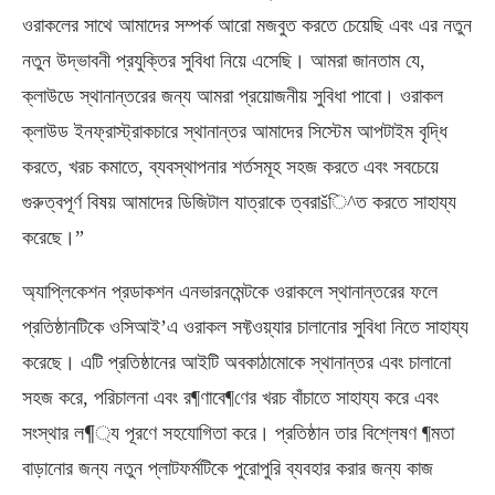
ওরাকলের সাথে আমাদের সম্পর্ক আরো মজবুত করতে চেয়েছি এবং এর নতুন
নতুন উদ্ভাবনী প্রযুক্তির সুবিধা নিয়ে এসেছি। আমরা জানতাম যে,
ক্লাউডে স্থানান্তরের জন্য আমরা প্রয়োজনীয় সুবিধা পাবো। ওরাকল
ক্লাউড ইনফ্রাস্ট্রাকচারে স্থানান্তর আমাদের সিস্টেম আপটাইম বৃদ্ধি
করতে, খরচ কমাতে, ব্যবস্থাপনার শর্তসমূহ সহজ করতে এবং সবচেয়ে
গুরুত্বপূর্ণ বিষয় আমাদের ডিজিটাল যাত্রাকে ত্বরাšি^ত করতে সাহায্য
করেছে।”
অ্যাপ্লিকেশন প্রডাকশন এনভারনমেন্টকে ওরাকলে স্থানান্তরের ফলে
প্রতিষ্ঠানটিকে ওসিআই’এ ওরাকল সফ্টওয়্যার চালানোর সুবিধা নিতে সাহায্য
করেছে। এটি প্রতিষ্ঠানের আইটি অবকাঠামোকে স্থানান্তর এবং চালানো
সহজ করে, পরিচালনা এবং র¶ণাবে¶ণের খরচ বাঁচাতে সাহায্য করে এবং
সংস্থার ল¶্য পূরণে সহযোগিতা করে। প্রতিষ্ঠান তার বিশ্লেষণ ¶মতা
বাড়ানোর জন্য নতুন প্লাটফর্মটিকে পুরোপুরি ব্যবহার করার জন্য কাজ