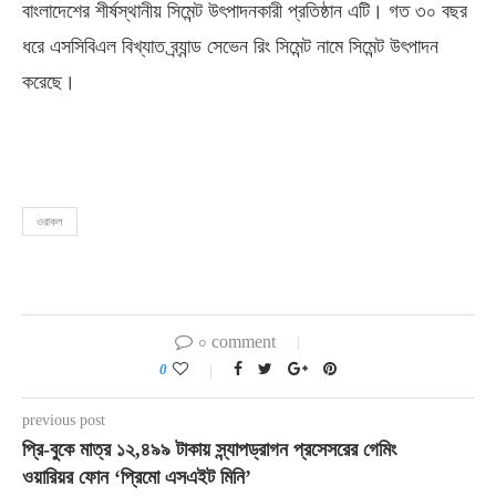
বাংলাদেশের শীর্ষস্থানীয় সিমেন্ট উৎপাদনকারী প্রতিষ্ঠান এটি। গত ৩০ বছর
ধরে এসসিবিএল বিখ্যাত ব্র্যান্ড সেভেন রিং সিমেন্ট নামে সিমেন্ট উৎপাদন
করেছে।
ওরাকল
০ comment
0
previous post
প্রি-বুকে মাত্র ১২,৪৯৯ টাকায় স্ন্যাপড্রাগন প্রসেসরের গেমিং
ওয়ারিয়র ফোন ‘প্রিমো এসএইট মিনি’