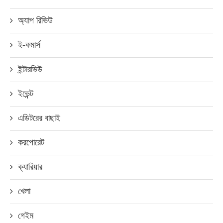
অ্যাপ রিভিউ
ই-কমার্স
ইন্টারভিউ
ইভেন্ট
এডিটরের বাছাই
করপোরেট
ক্যারিয়ার
খেলা
গেইম