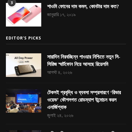
3
শাওমি ফোনের দাম কমল, কোনটার দাম কত?
জানুয়ারি ১৭, ২০১৯
EDITOR’S PICKS
সারাদিন নিরবচ্ছিন্ন পাওয়ার নিশ্চিতে নতুন সি-
সিরিজ স্মার্টফোন নিয়ে আসছে রিয়েলমি
আগস্ট ৪, ২০২৬
টেকসই প্রবৃদ্ধি ও ব্যবসা সম্প্রসারণে ‘রিভার
ওয়েভ’ কৌশলগত রোডম্যাপ উন্মোচন করল
এনার্জিপ্যাক
জুলাই ২৪, ২০২৬