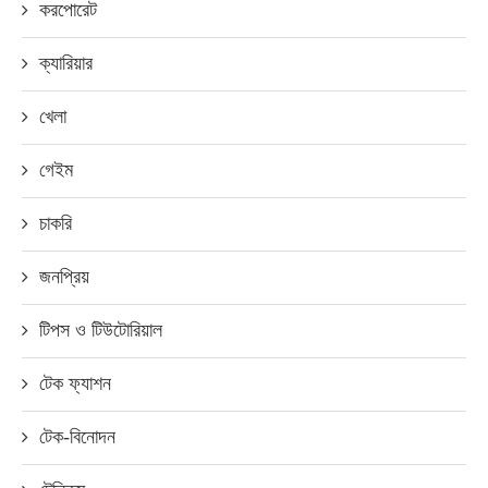
করপোরেট
ক্যারিয়ার
খেলা
গেইম
চাকরি
জনপ্রিয়
টিপস ও টিউটোরিয়াল
টেক ফ্যাশন
টেক-বিনোদন