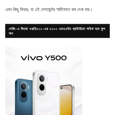
এমন কিছু ফিচার, যা এই সেগমেন্টের স্মার্টফোনে কম দেখা যায়।
গেমিং-এ ভিভো ওয়াই৫০০-এর ৮১০০ এমএএইচ ব্যাটারিতে লাইফ হবে ফুল
অন