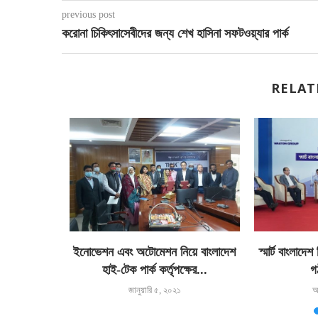
previous post
করোনা চিকিৎসাসেবীদের জন্য শেখ হাসিনা সফটওয়্যার পার্ক
RELAT
ে দারাজ নিয়ে
ইনোভেশন এবং অটোমেশন নিয়ে বাংলাদেশ
স্মার্ট বাংলাদেশ
..
হাই-টেক পার্ক কর্তৃপক্ষের...
গ
জানুয়ারি ৫, ২০২১
আ