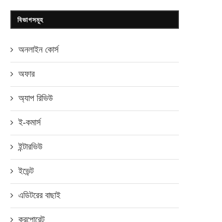
বিভাগসমূহ
অনলাইন কোর্স
অফার
অ্যাপ রিভিউ
ই-কমার্স
ইন্টারভিউ
ইভেন্ট
এডিটরের বাছাই
করপোরেট