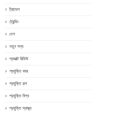
ট্রাভেল
ট্রেন্ডিং
দেশ
নতুন পন্য
প্রডাক্ট রিভিউ
প্রযুক্তি খবর
প্রযুক্তি গল্প
রোবট দেখতেই ব্যস্ত সবাই-ডিজিটাল
প্রথমবারের মতো ই-সিম নিয়ে এ
প্রযুক্তি বিশ্ব
ডিভাইস অ্যান্ড ইনোভেশন এক্সপো...
গ্রামীণফোন, কি সুবিধা?
অক্টোবর ১৬, ২০১৯
মার্চ ৬, ২০২২
প্রযুক্তি স্বাস্থ্য