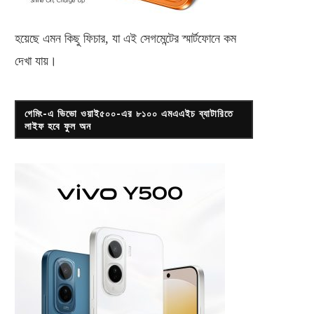
হয়েছে এমন কিছু ফিচার, যা এই সেগমেন্টের স্মার্টফোনে কম
দেখা যায়।
গেমিং-এ ভিভো ওয়াই৫০০-এর ৮১০০ এমএএইচ ব্যাটারিতে
লাইফ হবে ফুল অন