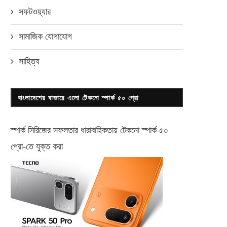
রথম ৪ মাসে ওয়ালটন এসি বিক্রিতে ১৫০
এক জমি বারবার বন্ধক রাখা যাবেন
সফটওয়্যার
শতাংশ...
ভূমিমন্ত্রী
মে ২৩, ২০১৯
নভেম্বর ২২, ২০২২
সামাজিক যোগাযোগ
সাহিত্য
বাংলাদেশের বাজারে এলো টেকনো স্পার্ক ৫০ প্রো
স্পার্ক সিরিজের সফলতার ধারাবাহিকতায় টেকনো
স্পার্ক ৫০
প্রো-
তে যুক্ত করা