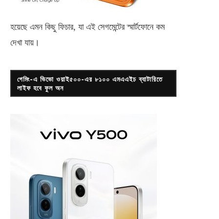
হয়েছে এমন কিছু ফিচার, যা এই সেগমেন্টের স্মার্টফোনে কম
দেখা যায়।
গেমিং-এ ভিভো ওয়াই৫০০-এর ৮১০০ এমএএইচ ব্যাটারিতে
লাইফ হবে ফুল অন