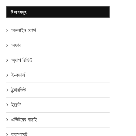
বিভাগসমূহ
অনলাইন কোর্স
অফার
অ্যাপ রিভিউ
ই-কমার্স
ইন্টারভিউ
ইভেন্ট
এডিটরের বাছাই
করপোরেট