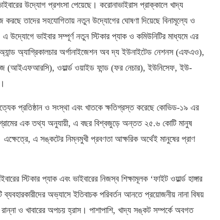
 ভাইবারের উদ্যোগ প্রশংসা পেয়েছে। করোনাভাইরাস প্রাক্কালে খাদ্য
 কাজ করছে তাদের সহযোগিতায় নতুন উদ্যোগের ঘোষণা দিয়েছে বিনামূল্যে ও
। এ উদ্যোগে ভাইবার সম্পূর্ণ নতুন স্টিকার প্যাক ও কমিউনিটির মাধ্যমে এর
ড অ্যান্ড অ্যাগ্রিকালচার অর্গানাইজেশন অব দ্য ইউনাইটেড নেশনস (এফএও),
ইটিজ (আইএফআরসি), ওয়ার্ল্ড ওয়াইড ফান্ড (ফর নেচার), ইউনিসেফ, ইউ-
ে।
রত্যেক প্রতিষ্ঠান ও সংস্থা এবং খাতকে ক্ষতিগ্রস্ত করেছে কোভিড-১৯ এর
োগ্রামের এক তথ্য অনুযায়ী, এ বছর বিশ্বজুড়ে অন্তত ২৫.৬ কোটি মানুষ
 এক্ষেত্রে, এ সঙ্কটের নিম্নমুখী প্রবণতা আক্ষরিক অর্থেই মানুষের প্রাণ
ের স্টিকার প্যাক এবং ভাইবারের নিজস্ব শিক্ষামূলক ‘ফাইট ওয়ার্ল্ড হাঙ্গার
ি ব্যবহারকারীদের অভ্যাসে ইতিবাচক পরিবর্তন আনতে প্রয়োজনীয় নানা বিষয়
, রান্না ও খাবারের অপচয় হ্রাস। পাশাপাশি, খাদ্য সঙ্কট সম্পর্কে অবগত