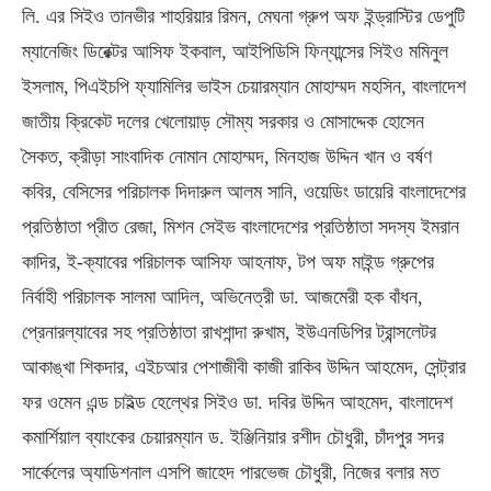
লি. এর সিইও তানভীর শাহরিয়ার রিমন, মেঘনা গ্রুপ অফ ইন্ড্রাস্টির ডেপুটি
ম্যানেজিং ডিরেক্টর আসিফ ইকবাল, আইপিডিসি ফিন্যান্সের সিইও মমিনুল
ইসলাম, পিএইচপি ফ্যামিলির ভাইস চেয়ারম্যান মোহাম্মদ মহসিন, বাংলাদেশ
জাতীয় ক্রিকেট দলের খেলোয়াড় সৌম্য সরকার ও মোসাদ্দেক হোসেন
সৈকত, ক্রীড়া সাংবাদিক নোমান মোহাম্মদ, মিনহাজ উদ্দিন খান ও বর্ষণ
কবির, বেসিসের পরিচালক দিদারুল আলম সানি, ওয়েডিং ডায়েরি বাংলাদেশের
প্রতিষ্ঠাতা প্রীত রেজা, মিশন সেইভ বাংলাদেশের প্রতিষ্ঠাতা সদস্য ইমরান
কাদির, ই-ক্যাবের পরিচালক আসিফ আহনাফ, টপ অফ মাইন্ড গ্রুপের
নির্বাহী পরিচালক সালমা আদিল, অভিনেত্রী ডা. আজমেরী হক বাঁধন,
প্রেনারল্যাবের সহ প্রতিষ্ঠাতা রাখশান্দা রুখাম, ইউএনডিপির ট্রান্সলেটর
আকাঙ্খা শিকদার, এইচআর পেশাজীবী কাজী রাকিব উদ্দিন আহমেদ, সেন্ট্রার
ফর ওমেন এন্ড চাইল্ড হেল্থের সিইও ডা. দবির উদ্দিন আহমেদ, বাংলাদেশ
কমার্শিয়াল ব্যাংকের চেয়ারম্যান ড. ইঞ্জিনিয়ার রশীদ চৌধুরী, চাঁদপুর সদর
সার্কেলের অ্যাডিশনাল এসপি জাহেদ পারভেজ চৌধুরী, নিজের বলার মত