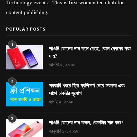
Technology events. This is first women tech hub for
content publishing.
POPULAR POSTS
1
শাওমি ফোনের দাম কমে গেছে, কোন ফোনের কত
দাম?
আগস্ট ৫, ২০১৮
2
সরকারি খরচে ফ্রি প্রশিক্ষণ দেবে সরকার এবং
সাথে চাকরির সুযোগ
জুলাই ৯, ২০১৮
3
শাওমি ফোনের দাম কমল, কোনটার দাম কত?
জানুয়ারি ১৭, ২০১৯