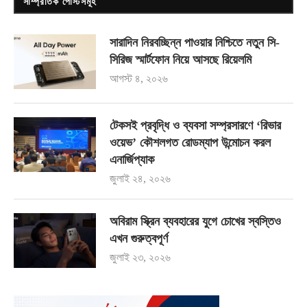
সাম্প্রতিক পোস্টসমূহ
সারাদিন নিরবচ্ছিন্ন পাওয়ার নিশ্চিতে নতুন সি-
সিরিজ স্মার্টফোন নিয়ে আসছে রিয়েলমি
আগস্ট ৪, ২০২৬
টেকসই প্রবৃদ্ধি ও ব্যবসা সম্প্রসারণে ‘রিভার
ওয়েভ’ কৌশলগত রোডম্যাপ উন্মোচন করল
এনার্জিপ্যাক
জুলাই ২৪, ২০২৬
অবিরাম স্ক্রিন ব্যবহারের যুগে চোখের স্বস্তিও
এখন গুরুত্বপূর্ণ
জুলাই ২৩, ২০২৬