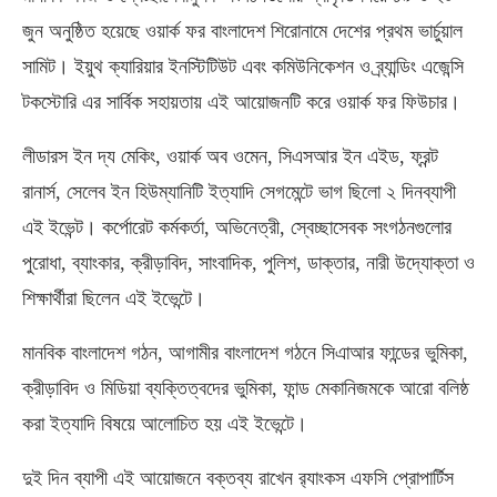
জুন অনুষ্ঠিত হয়েছে ওয়ার্ক ফর বাংলাদেশ শিরোনামে দেশের প্রথম ভার্চুয়াল
সামিট। ইয়ুথ ক্যারিয়ার ইনস্টিটিউট এবং কমিউনিকেশন ও ব্র্যান্ডিং এজেন্সি
টকস্টোরি এর সার্বিক সহায়তায় এই আয়োজনটি করে ওয়ার্ক ফর ফিউচার।
লীডারস ইন দ্য মেকিং, ওয়ার্ক অব ওমেন, সিএসআর ইন এইড, ফ্রন্ট
রানার্স, সেলেব ইন হিউম্যানিটি ইত্যাদি সেগমেন্টে ভাগ ছিলো ২ দিনব্যাপী
এই ইভেন্ট। কর্পোরেট কর্মকর্তা, অভিনেত্রী, স্বেচ্ছাসেবক সংগঠনগুলোর
পুরোধা, ব্যাংকার, ক্রীড়াবিদ, সাংবাদিক, পুলিশ, ডাক্তার, নারী উদ্যোক্তা ও
শিক্ষার্থীরা ছিলেন এই ইভেন্টে।
মানবিক বাংলাদেশ গঠন, আগামীর বাংলাদেশ গঠনে সিএাআর ফান্ডের ভুমিকা,
ক্রীড়াবিদ ও মিডিয়া ব্যক্তিত্বদের ভুমিকা, ফান্ড মেকানিজমকে আরো বলিষ্ঠ
করা ইত্যাদি বিষয়ে আলোচিত হয় এই ইভেন্টে।
দুই দিন ব্যাপী এই আয়োজনে বক্তব্য রাখেন র‍্যাংকস এফসি প্রোপার্টিস