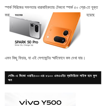
স্পার্ক সিরিজের সফলতার ধারাবাহিকতায় টেকনো
স্পার্ক ৫০ প্রো-
তে যুক্ত
করা
হয়েছে
এমন কিছু ফিচার, যা এই সেগমেন্টের স্মার্টফোনে কম দেখা যায়।
গেমিং-এ ভিভো ওয়াই৫০০-এর ৮১০০ এমএএইচ ব্যাটারিতে লাইফ হবে ফুল
অন