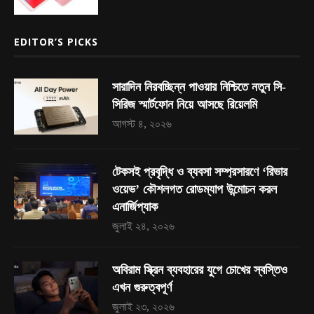
EDITOR’S PICKS
সারাদিন নিরবচ্ছিন্ন পাওয়ার নিশ্চিতে নতুন সি-
সিরিজ স্মার্টফোন নিয়ে আসছে রিয়েলমি
আগস্ট ৪, ২০২৬
টেকসই প্রবৃদ্ধি ও ব্যবসা সম্প্রসারণে ‘রিভার
ওয়েভ’ কৌশলগত রোডম্যাপ উন্মোচন করল
এনার্জিপ্যাক
জুলাই ২৪, ২০২৬
অবিরাম স্ক্রিন ব্যবহারের যুগে চোখের স্বস্তিও
এখন গুরুত্বপূর্ণ
জুলাই ২৩, ২০২৬