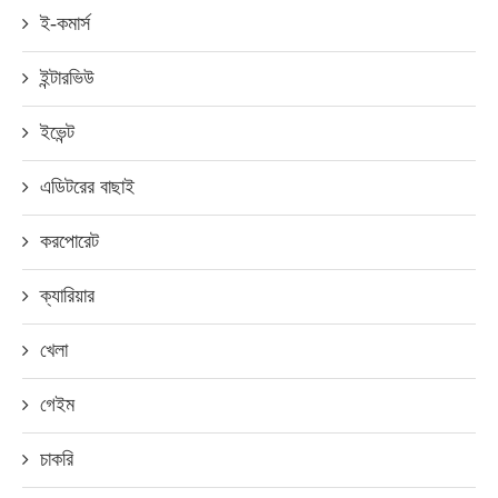
ই-কমার্স
ইন্টারভিউ
ইভেন্ট
এডিটরের বাছাই
করপোরেট
ক্যারিয়ার
খেলা
গেইম
চাকরি