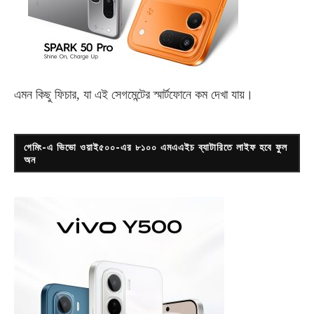
এমন কিছু ফিচার, যা এই সেগমেন্টের স্মার্টফোনে কম দেখা যায়।
গেমিং-এ ভিভো ওয়াই৫০০-এর ৮১০০ এমএএইচ ব্যাটারিতে লাইফ হবে ফুল
অন