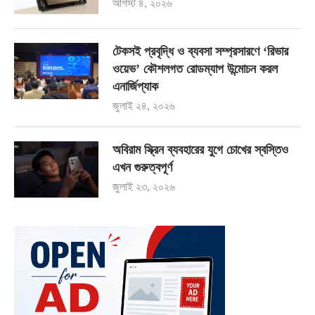
আগস্ট ৪, ২০২৬
টেকসই প্রবৃদ্ধি ও ব্যবসা সম্প্রসারণে ‘রিভার
ওয়েভ’ কৌশলগত রোডম্যাপ উন্মোচন করল
এনার্জিপ্যাক
জুলাই ২৪, ২০২৬
অবিরাম স্ক্রিন ব্যবহারের যুগে চোখের স্বস্তিও
এখন গুরুত্বপূর্ণ
জুলাই ২৩, ২০২৬