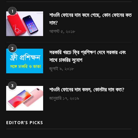
1
শাওমি ফোনের দাম কমে গেছে, কোন ফোনের কত
দাম?
আগস্ট ৫, ২০১৮
2
সরকারি খরচে ফ্রি প্রশিক্ষণ দেবে সরকার এবং
সাথে চাকরির সুযোগ
জুলাই ৯, ২০১৮
3
শাওমি ফোনের দাম কমল, কোনটার দাম কত?
জানুয়ারি ১৭, ২০১৯
EDITOR’S PICKS