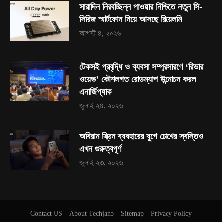
সারাদিন নিরবচ্ছিন্ন পাওয়ার নিশ্চিতে নতুন সি-
সিরিজ স্মার্টফোন নিয়ে আসছে রিয়েলমি
আগস্ট ৪, ২০২৬
টেকসই প্রবৃদ্ধি ও ব্যবসা সম্প্রসারণে ‘রিভার
ওয়েভ’ কৌশলগত রোডম্যাপ উন্মোচন করল
এনার্জিপ্যাক
জুলাই ২৪, ২০২৬
অবিরাম স্ক্রিন ব্যবহারের যুগে চোখের স্বস্তিও
এখন গুরুত্বপূর্ণ
জুলাই ২৩, ২০২৬
Contact US
About Techjano
Sitemap
Privacy Policy