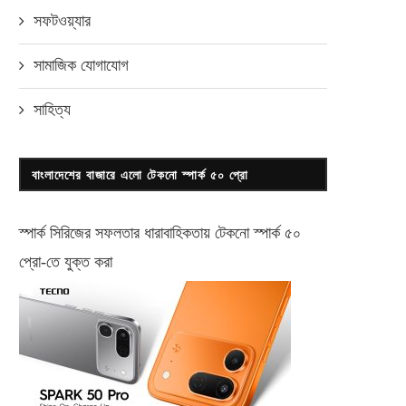
সফটওয়্যার
সামাজিক যোগাযোগ
সাহিত্য
শাওমির দেশে তৈরি রেডমি ১০ (২০২২)
দেশে জালনোট শনাক্তকরণ অ্যাপ চ
স্মার্টফোন উন্মোচন
হচ্ছে
ফেব্রুয়ারি ১৬, ২০২২
আগস্ট ১১, ২০১৮
বাংলাদেশের বাজারে এলো টেকনো স্পার্ক ৫০ প্রো
স্পার্ক সিরিজের সফলতার ধারাবাহিকতায় টেকনো
স্পার্ক ৫০
প্রো-
তে যুক্ত করা