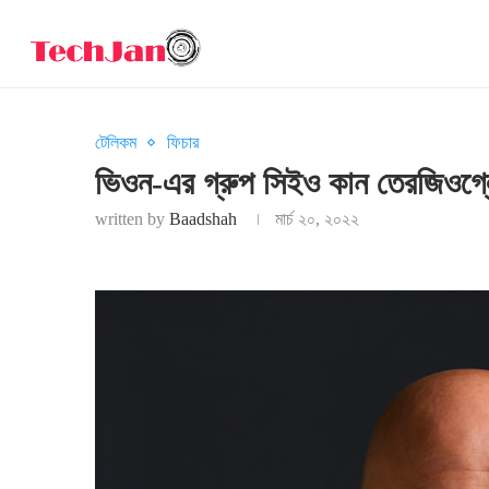
টেলিকম
ফিচার
ভিওন-এর গ্রুপ সিইও কান তেরজিওগ্
written by
Baadshah
মার্চ ২০, ২০২২