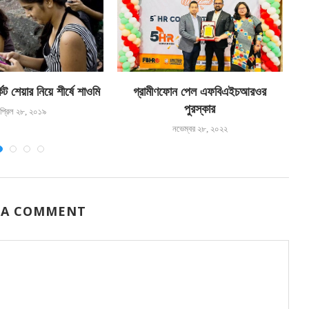
ট শেয়ার নিয়ে শীর্ষে শাওমি
গ্রামীণফোন পেল এফবিএইচআরওর
পুরস্কার
প্রিল ২৮, ২০১৯
নভেম্বর ২৮, ২০২২
 A COMMENT