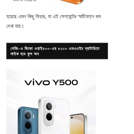
হয়েছে এমন কিছু ফিচার, যা এই সেগমেন্টের স্মার্টফোনে কম
দেখা যায়।
গেমিং-এ ভিভো ওয়াই৫০০-এর ৮১০০ এমএএইচ ব্যাটারিতে
লাইফ হবে ফুল অন