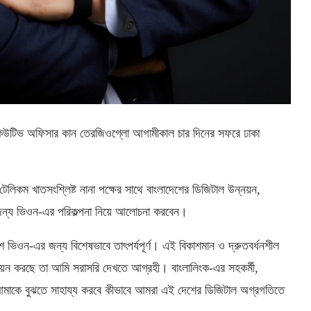
এক্সিকিউটিভ অফিসার কান তেরজিওগ্লো আগামীকাল চার দিনের সফরে ঢাকা
েলিকম খাতসংশ্লিষ্ট নানা পক্ষের সাথে বাংলাদেশের ডিজিটাল উন্নয়ন,
র জন্য ভিওন-এর পরিকল্পনা নিয়ে আলোচনা করবেন।
 ভিওন-এর জন্য বিশেষভাবে তাৎপর্যপূর্ণ। এই বিকাশমান ও দ্রুতবর্ধনশীল
তবায়ন করছে তা আমি সরাসরি দেখতে আগ্রহী। বাংলালিংক-এর সহকর্মী,
াৎ আমাকে বুঝতে সাহায্য করবে কীভাবে আমরা এই দেশের ডিজিটাল অগ্রগতিতে