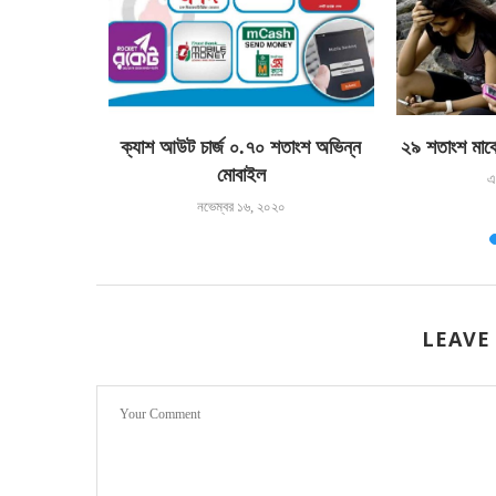
 অন-ডিম্যান্ড
ক্যাশ আউট চার্জ ০.৭০ শতাংশ অভিন্ন
২৯ শতাংশ মার্কে
লালামুভ
মোবাইল
এ
নভেম্বর ১৬, ২০২০
LEAVE