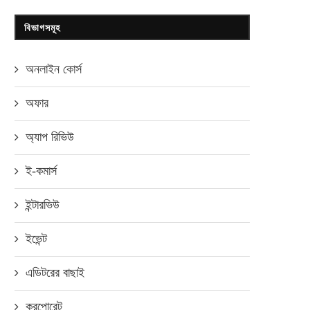
বিভাগসমূহ
অনলাইন কোর্স
অফার
অ্যাপ রিভিউ
ই-কমার্স
ইন্টারভিউ
ইভেন্ট
এডিটরের বাছাই
করপোরেট