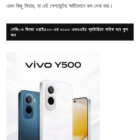
এমন কিছু ফিচার, যা এই সেগমেন্টের স্মার্টফোনে কম দেখা যায়।
গেমিং-এ ভিভো ওয়াই৫০০-এর ৮১০০ এমএএইচ ব্যাটারিতে লাইফ হবে ফুল
অন