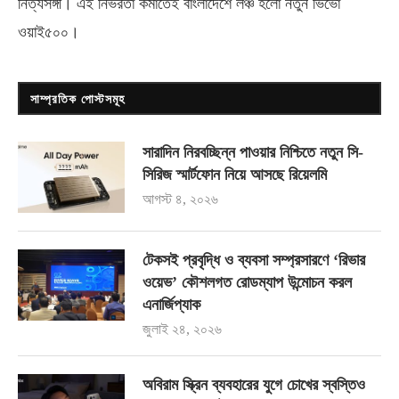
নিত্যসঙ্গী। এই নির্ভরতা কমাতেই বাংলাদেশে লঞ্চ হলো নতুন ভিভো
ওয়াই৫০০
।
সাম্প্রতিক পোস্টসমূহ
সারাদিন নিরবচ্ছিন্ন পাওয়ার নিশ্চিতে নতুন সি-
সিরিজ স্মার্টফোন নিয়ে আসছে রিয়েলমি
আগস্ট ৪, ২০২৬
টেকসই প্রবৃদ্ধি ও ব্যবসা সম্প্রসারণে ‘রিভার
ওয়েভ’ কৌশলগত রোডম্যাপ উন্মোচন করল
এনার্জিপ্যাক
জুলাই ২৪, ২০২৬
অবিরাম স্ক্রিন ব্যবহারের যুগে চোখের স্বস্তিও