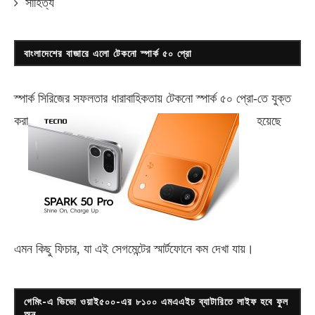
সাহিত্য
বাংলাদেশের বাজারে এলো টেকনো স্পার্ক ৫০ প্রো
স্পার্ক সিরিজের সফলতার ধারাবাহিকতায় টেকনো
স্পার্ক ৫০ প্রো-
তে যুক্ত
করা
হয়েছে
এমন কিছু ফিচার, যা এই সেগমেন্টের স্মার্টফোনে কম দেখা যায়।
গেমিং-এ ভিভো ওয়াই৫০০-এর ৮১০০ এমএএইচ ব্যাটারিতে লাইফ হবে ফুল
অন