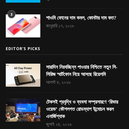
3
শাওমি ফোনের দাম কমল, কোনটার দাম কত?
জানুয়ারি ১৭, ২০১৯
EDITOR’S PICKS
সারাদিন নিরবচ্ছিন্ন পাওয়ার নিশ্চিতে নতুন সি-
সিরিজ স্মার্টফোন নিয়ে আসছে রিয়েলমি
আগস্ট ৪, ২০২৬
টেকসই প্রবৃদ্ধি ও ব্যবসা সম্প্রসারণে ‘রিভার
ওয়েভ’ কৌশলগত রোডম্যাপ উন্মোচন করল
এনার্জিপ্যাক
জুলাই ২৪, ২০২৬