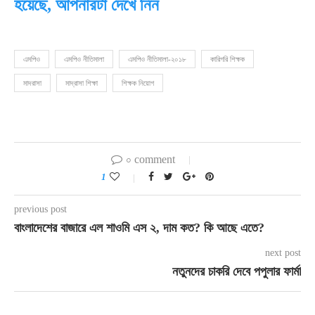
হয়েছে, আপনারটা দেখে নিন
এমপিও
এমপিও নীতিমালা
এমপিও নীতিমালা-২০১৮
কারিগরি শিক্ষক
মাদরাসা
মাদ্রাসা শিক্ষা
শিক্ষক নিয়োগ
০ comment
1
previous post
বাংলাদেশের বাজারে এল শাওমি এস ২, দাম কত? কি আছে এতে?
next post
নতুনদের চাকরি দেবে পপুলার ফার্মা