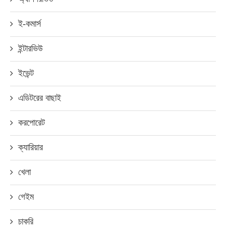
ই-কমার্স
ইন্টারভিউ
ইভেন্ট
এডিটরের বাছাই
করপোরেট
ক্যারিয়ার
খেলা
গেইম
চাকরি