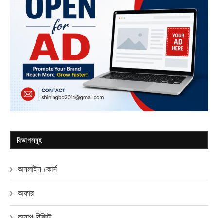
বিভাগসমূহ
অনলাইন কোর্স
অফার
অ্যাপ রিভিউ