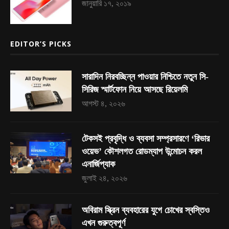
জানুয়ারি ১৭, ২০১৯
EDITOR’S PICKS
সারাদিন নিরবচ্ছিন্ন পাওয়ার নিশ্চিতে নতুন সি-
সিরিজ স্মার্টফোন নিয়ে আসছে রিয়েলমি
আগস্ট ৪, ২০২৬
টেকসই প্রবৃদ্ধি ও ব্যবসা সম্প্রসারণে ‘রিভার
ওয়েভ’ কৌশলগত রোডম্যাপ উন্মোচন করল
এনার্জিপ্যাক
জুলাই ২৪, ২০২৬
অবিরাম স্ক্রিন ব্যবহারের যুগে চোখের স্বস্তিও
এখন গুরুত্বপূর্ণ