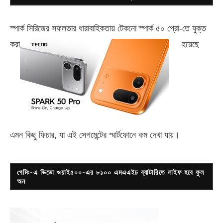
স্পার্ক সিরিজের সফলতার ধারাবাহিকতায় টেকনো
স্পার্ক ৫০ প্রো-
তে যুক্ত
করা
হয়েছে
এমন কিছু ফিচার, যা এই সেগমেন্টের স্মার্টফোনে কম দেখা যায়।
গেমিং-এ ভিভো ওয়াই৫০০-এর ৮১০০ এমএএইচ ব্যাটারিতে লাইফ হবে ফুল
অন