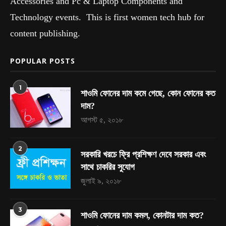
Accessories and Pc & Laptop Components and
Technology events. This is first women tech hub for
content publishing.
POPULAR POSTS
1
শাওমি ফোনের দাম কমে গেছে, কোন ফোনের কত
দাম?
আগস্ট ৫, ২০১৮
2
সরকারি খরচে ফ্রি প্রশিক্ষণ দেবে সরকার এবং
সাথে চাকরির সুযোগ
জুলাই ৯, ২০১৮
3
শাওমি ফোনের দাম কমল, কোনটার দাম কত?