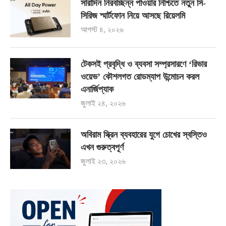
সারাদিন নিরবচ্ছিন্ন পাওয়ার নিশ্চিতে নতুন সি-
সিরিজ স্মার্টফোন নিয়ে আসছে রিয়েলমি
আগস্ট ৪, ২০২৬
টেকসই প্রবৃদ্ধি ও ব্যবসা সম্প্রসারণে ‘রিভার
ওয়েভ’ কৌশলগত রোডম্যাপ উন্মোচন করল
এনার্জিপ্যাক
জুলাই ২৪, ২০২৬
অবিরাম স্ক্রিন ব্যবহারের যুগে চোখের স্বস্তিও
এখন গুরুত্বপূর্ণ
জুলাই ২৩, ২০২৬