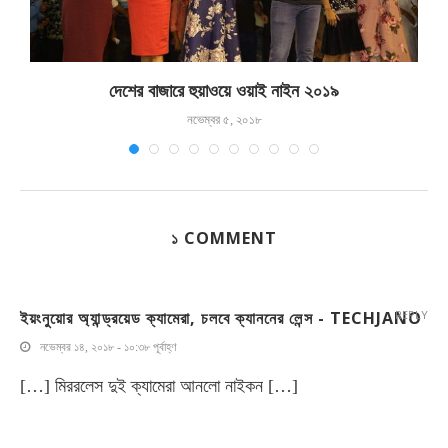
দেশের বাজারে হুয়াওয়ে ওয়াই নাইন ২০১৯
নভেম্বর ৫, ২০১৮
১ COMMENT
ইয়ংনুয়োর অ্যান্ড্রয়েড ক্যামেরা, চলবে ক্যাননের লেন্স - TECHJANO
REPLY
নভেম্বর ১৪, ২০১৮ - ১০:৩৮ পূর্বাহ্ণ
[…] মিররলেস দুই ক্যামেরা আনলো নাইকন […]