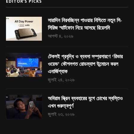
EDITOR’S PICKS
সারাদিন নিরবচ্ছিন্ন পাওয়ার নিশ্চিতে নতুন সি-
সিরিজ স্মার্টফোন নিয়ে আসছে রিয়েলমি
আগস্ট ৪, ২০২৬
টেকসই প্রবৃদ্ধি ও ব্যবসা সম্প্রসারণে ‘রিভার
ওয়েভ’ কৌশলগত রোডম্যাপ উন্মোচন করল
এনার্জিপ্যাক
জুলাই ২৪, ২০২৬
অবিরাম স্ক্রিন ব্যবহারের যুগে চোখের স্বস্তিও
এখন গুরুত্বপূর্ণ
জুলাই ২৩, ২০২৬