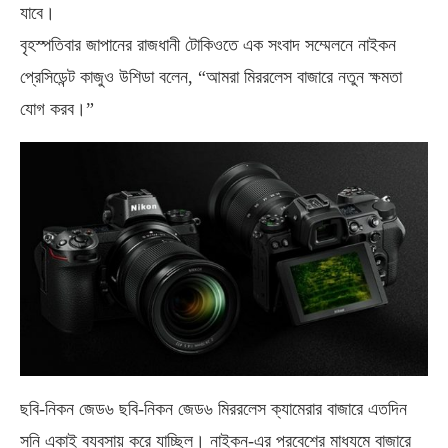
যাবে।
বৃহস্পতিবার জাপানের রাজধানী টোকিওতে এক সংবাদ সম্মেলনে নাইকন
প্রেসিডেন্ট কাজুও উশিডা বলেন, “আমরা মিররলেস বাজারে নতুন ক্ষমতা
যোগ করব।”
ছবি-নিকন জেড৬ ছবি-নিকন জেড৬ মিররলেস ক্যামেরার বাজারে এতদিন
সনি একাই ব্যবসায় করে যাচ্ছিল। নাইকন-এর প্রবেশের মাধ্যমে বাজারে