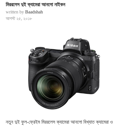
মিররলেস দুই ক্যামেরা আনলো নাইকন
written by
Baadshah
আগস্ট ২৫, ২০১৮
নতুন দুই ফুল-ফ্রেইম মিররলেস ক্যামেরা আনলো বিখ্যাত ক্যামেরা ও