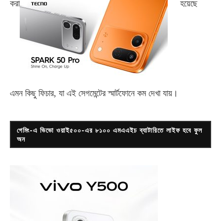
করা
হয়েছে
এমন কিছু ফিচার, যা এই সেগমেন্টের স্মার্টফোনে কম দেখা যায়।
গেমিং-এ ভিভো ওয়াই৫০০-এর ৮১০০ এমএএইচ ব্যাটারিতে লাইফ হবে ফুল
অন