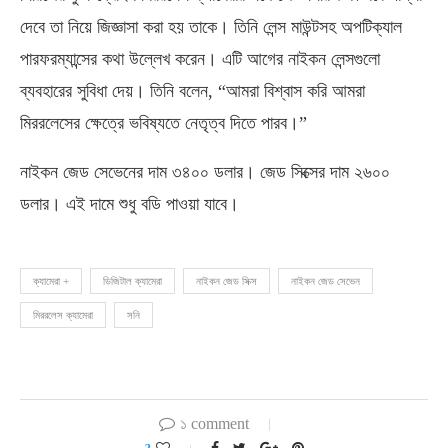
দেবে তা নিয়ে জিজ্ঞাসা করা হয় তাকে। তিনি লেন্স মাউন্টসহ অপটিক্যাল
পারফরম্যান্সের কথা উল্লেখ করেন। এটি আগের নাইকন লেন্সগুলো
ব্যবহারের সুবিধা দেয়। তিনি বলেন, “আমরা বিশ্বাস করি আমরা
মিররলেসের ক্ষেত্রে ভবিষ্যতে নেতৃত্ব দিতে পারব।”
নাইকন জেড সেভেনের দাম ৩৪০০ ডলার। জেড সিক্সের দাম ২৬০০
ডলার। এই দামে শুধু বডি পাওয়া যাবে।
ক্যামেরা +
ডিজিটাল ক্যামেরা
নাইকন জেড সিক্স
নাইকন জেড সেভেন
মিররলেস ক্যামেরা
সনি
১ comment