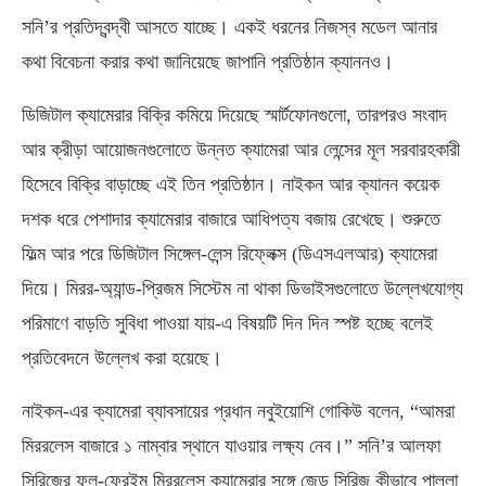
সনি’র প্রতিদ্বন্দ্বী আসতে যাচ্ছে। একই ধরনের নিজস্ব মডেল আনার
কথা বিবেচনা করার কথা জানিয়েছে জাপানি প্রতিষ্ঠান ক্যাননও।
ডিজিটাল ক্যামেরার বিক্রি কমিয়ে দিয়েছে স্মার্টফোনগুলো, তারপরও সংবাদ
আর ক্রীড়া আয়োজনগুলোতে উন্নত ক্যামেরা আর লেন্সের মূল সরবারহকারী
হিসেবে বিক্রি বাড়াচ্ছে এই তিন প্রতিষ্ঠান। নাইকন আর ক্যানন কয়েক
দশক ধরে পেশাদার ক্যামেরার বাজারে আধিপত্য বজায় রেখেছে। শুরুতে
ফিল্ম আর পরে ডিজিটাল সিঙ্গেল-লেন্স রিফ্লেক্স (ডিএসএলআর) ক্যামেরা
দিয়ে। মিরর-অ্যান্ড-প্রিজম সিস্টেম না থাকা ডিভাইসগুলোতে উল্লেখযোগ্য
পরিমাণে বাড়তি সুবিধা পাওয়া যায়-এ বিষয়টি দিন দিন স্পষ্ট হচ্ছে বলেই
প্রতিবেদনে উল্লেখ করা হয়েছে।
নাইকন-এর ক্যামেরা ব্যাবসায়ের প্রধান নবুইয়োশি গোকিউ বলেন, “আমরা
মিররলেস বাজারে ১ নাম্বার স্থানে যাওয়ার লক্ষ্য নেব।” সনি’র আলফা
সিরিজের ফুল-ফ্রেইম মিররলেস ক্যামেরার সঙ্গে জেড সিরিজ কীভাবে পাল্লা