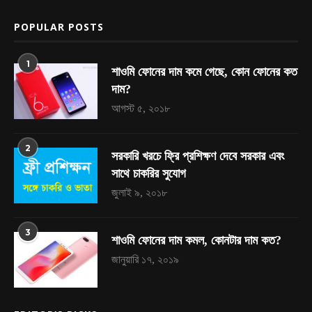
POPULAR POSTS
1
শাওমি ফোনের দাম কমে গেছে, কোন ফোনের কত
দাম?
আগস্ট ৫, ২০১৮
2
সরকারি খরচে ফ্রি প্রশিক্ষণ দেবে সরকার এবং
সাথে চাকরির সুযোগ
জুলাই ৯, ২০১৮
3
শাওমি ফোনের দাম কমল, কোনটার দাম কত?
জানুয়ারি ১৭, ২০১৯