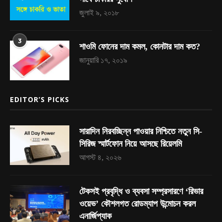
জুলাই ৯, ২০১৮
3
শাওমি ফোনের দাম কমল, কোনটার দাম কত?
জানুয়ারি ১৭, ২০১৯
EDITOR’S PICKS
সারাদিন নিরবচ্ছিন্ন পাওয়ার নিশ্চিতে নতুন সি-
সিরিজ স্মার্টফোন নিয়ে আসছে রিয়েলমি
আগস্ট ৪, ২০২৬
টেকসই প্রবৃদ্ধি ও ব্যবসা সম্প্রসারণে ‘রিভার
ওয়েভ’ কৌশলগত রোডম্যাপ উন্মোচন করল
এনার্জিপ্যাক