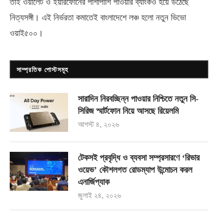
তাই ওয়ালেট ও ইয়ারফোনের পাশাপাশি পাওয়ার ব্যাংকও হয়ে উঠেছে
নিত্যসঙ্গী। এই নির্ভরতা কমাতেই বাংলাদেশে লঞ্চ হলো নতুন ভিভো
ওয়াই৫০০
।
সাম্প্রতিক পোস্টসমূহ
সারাদিন নিরবচ্ছিন্ন পাওয়ার নিশ্চিতে নতুন সি-
সিরিজ স্মার্টফোন নিয়ে আসছে রিয়েলমি
আগস্ট ৪, ২০২৬
টেকসই প্রবৃদ্ধি ও ব্যবসা সম্প্রসারণে ‘রিভার
ওয়েভ’ কৌশলগত রোডম্যাপ উন্মোচন করল
এনার্জিপ্যাক
জুলাই ২৪, ২০২৬