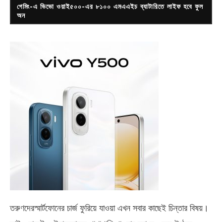
গেমিং-এ ভিভো ওয়াই৫০০-এর ৮১০০ এমএএইচ ব্যাটারিতে লাইফ হবে ফুল
অন
তরুণদেরস্মার্টফোনের চার্জ ফুরিয়ে যাওয়া এখন সবার কাছেই চিন্তার বিষয়।