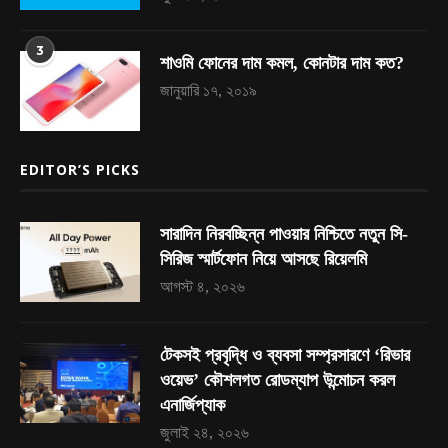
3
শাওমি ফোনের দাম কমল, কোনটার দাম কত?
জানুয়ারি ১৭, ২০১৯
EDITOR’S PICKS
সারাদিন নিরবচ্ছিন্ন পাওয়ার নিশ্চিতে নতুন সি-
সিরিজ স্মার্টফোন নিয়ে আসছে রিয়েলমি
আগস্ট ৪, ২০২৬
টেকসই প্রবৃদ্ধি ও ব্যবসা সম্প্রসারণে ‘রিভার
ওয়েভ’ কৌশলগত রোডম্যাপ উন্মোচন করল
এনার্জিপ্যাক
জুলাই ২৪, ২০২৬