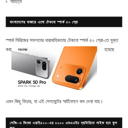
সাহিত্য
বাংলাদেশের বাজারে এলো টেকনো স্পার্ক ৫০ প্রো
স্পার্ক সিরিজের সফলতার ধারাবাহিকতায় টেকনো
স্পার্ক ৫০ প্রো-
তে যুক্ত
করা
হয়েছে
এমন কিছু ফিচার, যা এই সেগমেন্টের স্মার্টফোনে কম দেখা যায়।
গেমিং-এ ভিভো ওয়াই৫০০-এর ৮১০০ এমএএইচ ব্যাটারিতে লাইফ হবে ফুল
অন