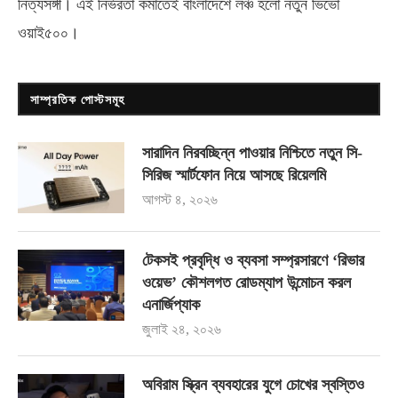
নিত্যসঙ্গী। এই নির্ভরতা কমাতেই বাংলাদেশে লঞ্চ হলো নতুন ভিভো
ওয়াই৫০০
।
সাম্প্রতিক পোস্টসমূহ
সারাদিন নিরবচ্ছিন্ন পাওয়ার নিশ্চিতে নতুন সি-
সিরিজ স্মার্টফোন নিয়ে আসছে রিয়েলমি
আগস্ট ৪, ২০২৬
টেকসই প্রবৃদ্ধি ও ব্যবসা সম্প্রসারণে ‘রিভার
ওয়েভ’ কৌশলগত রোডম্যাপ উন্মোচন করল
এনার্জিপ্যাক
জুলাই ২৪, ২০২৬
অবিরাম স্ক্রিন ব্যবহারের যুগে চোখের স্বস্তিও