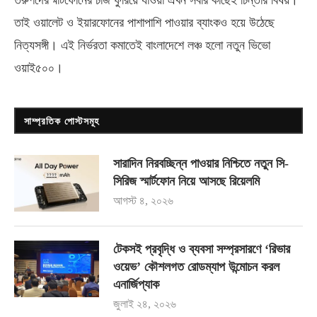
তরুণদেরস্মার্টফোনের চার্জ ফুরিয়ে যাওয়া এখন সবার কাছেই চিন্তার বিষয়।
তাই ওয়ালেট ও ইয়ারফোনের পাশাপাশি পাওয়ার ব্যাংকও হয়ে উঠেছে
নিত্যসঙ্গী। এই নির্ভরতা কমাতেই বাংলাদেশে লঞ্চ হলো নতুন ভিভো
ওয়াই৫০০
।
সাম্প্রতিক পোস্টসমূহ
সারাদিন নিরবচ্ছিন্ন পাওয়ার নিশ্চিতে নতুন সি-
সিরিজ স্মার্টফোন নিয়ে আসছে রিয়েলমি
আগস্ট ৪, ২০২৬
টেকসই প্রবৃদ্ধি ও ব্যবসা সম্প্রসারণে ‘রিভার
ওয়েভ’ কৌশলগত রোডম্যাপ উন্মোচন করল
এনার্জিপ্যাক
জুলাই ২৪, ২০২৬