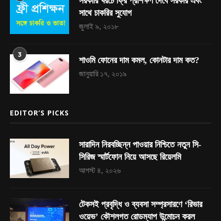
সরকারি খরচে ফ্রি প্রশিক্ষণ দেবে সরকার এবং
সাথে চাকরির সুযোগ
জুলাই ৯, ২০১৮
3
শাওমি ফোনের দাম কমল, কোনটার দাম কত?
জানুয়ারি ১৭, ২০১৯
EDITOR’S PICKS
সারাদিন নিরবচ্ছিন্ন পাওয়ার নিশ্চিতে নতুন সি-
সিরিজ স্মার্টফোন নিয়ে আসছে রিয়েলমি
আগস্ট ৪, ২০২৬
টেকসই প্রবৃদ্ধি ও ব্যবসা সম্প্রসারণে ‘রিভার
ওয়েভ’ কৌশলগত রোডম্যাপ উন্মোচন করল