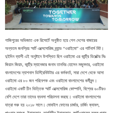
গাজিপুরের অভিজাত এক রিসোর্টে অনুষ্ঠিত হয়ে গেল দেশের বাজারের
অন্যতম জনপ্রিয় স্মার্ট এক্সেসোরিজ ব্র্যান্ড “ওরাইমো” এর পার্টনার্স মিট।
দুইদিন ব্যাপী এই অনুষ্টানে উপস্থিত ছিল ওরাইমো এর কান্ট্রি ডিরেক্টর মিঃ
জিয়ান জিয়াং, কান্ট্রি ম্যানেজার জনাব তানবির হোসেন মজুমদার, ওরাইমো
বাংলাদেশের ন্যাশনাল ডিস্ট্রিবিউটার এর কর্মকর্তা, সারা দেশে থেকে আসা
ওরাইমো এর ৮০ জন পরিবেশক এবং ওরাইমো বাংলাদেশের কর্মীবৃন্দ।
ওরাইমো একটি চীন ভিত্তিক স্মার্ট এক্সেসোরিজ কোম্পানি, বিশ্বের ৬০টিরও
বেশি দেশে তারা তাদের ব্যবসা পরিচালনা করছে। ওরাইমো বাংলাদেশের
যাত্রা শুরু হয় ২০১৮ সালে। মোবাইল ফোনের চার্জার, চার্জিং ক্যাবল,
পাওয়ার ব্যাংক, ইয়ারফোন, তারবিহীন ইয়ারফোন, স্মার্টওয়াচসহ সকল প্রায়