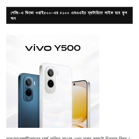
গেমিং-এ ভিভো ওয়াই৫০০-এর ৮১০০ এমএএইচ ব্যাটারিতে লাইফ হবে ফুল
অন