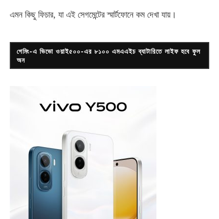
এমন কিছু ফিচার, যা এই সেগমেন্টের স্মার্টফোনে কম দেখা যায়।
গেমিং-এ ভিভো ওয়াই৫০০-এর ৮১০০ এমএএইচ ব্যাটারিতে লাইফ হবে ফুল
অন