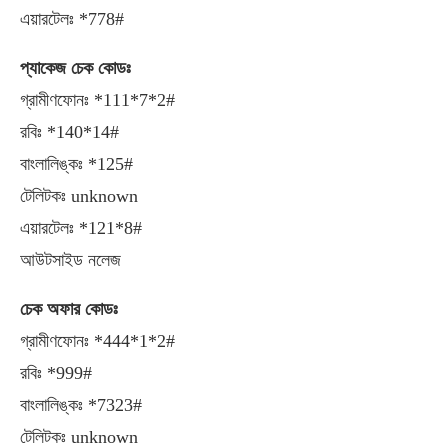
এয়ারটেলঃ *778#
প্যাকেজ চেক কোডঃ
গ্রামীণফোনঃ *111*7*2#
রবিঃ *140*14#
বাংলালিঙ্কঃ *125#
টেলিটকঃ unknown
এয়ারটেলঃ *121*8#
আউটসাইড নলেজ
চেক অফার কোডঃ
গ্রামীণফোনঃ *444*1*2#
রবিঃ *999#
বাংলালিঙ্কঃ *7323#
টেলিটকঃ unknown