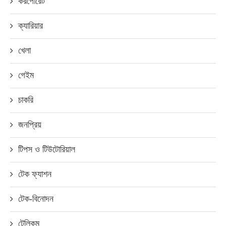
করপোরেট
ক্যারিয়ার
খেলা
গেইম
চাকরি
জনপ্রিয়
টিপস ও টিউটোরিয়াল
টেক ফ্যাশন
টেক-বিনোদন
টেলিকম