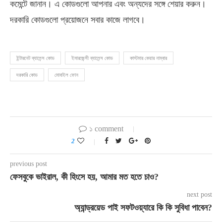
কমেন্টে জানান। এ কোডগুলো আপনার এবং অন্যদের সঙ্গে শেয়ার করুন।
দরকারি কোডগুলো প্রয়োজনে সবার কাজে লাগবে।
ইন্টারনেট ব্যালেন্স কোড
ইমারজেন্সী ব্যালেন্স কোড
কাস্টমার কেয়ার নাম্বার
দরকারি কোড
মোবাইল ফোন
১ comment
2
previous post
ফেসবুকে ভাইরাল, কী হিংসে হয়, আমার মত হতে চাও?
next post
অ্যান্ড্রয়েড পাই সফটওয়্যারে কি কি সুবিধা পাবেন?