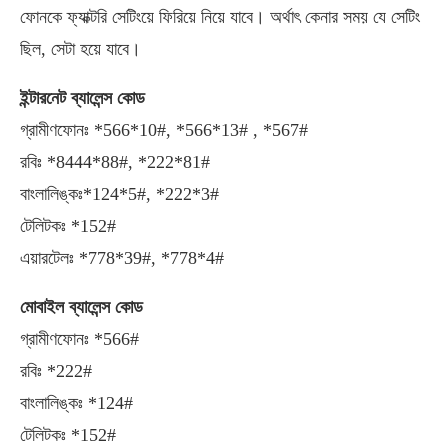
ফোনকে ফ্যাক্টরি সেটিংয়ে ফিরিয়ে নিয়ে যাবে। অর্থাৎ কেনার সময় যে সেটিং
ছিল, সেটা হয়ে যাবে।
ইন্টারনেট ব্যালেন্স কোড
গ্রামীণফোনঃ *566*10#, *566*13# , *567#
রবিঃ *8444*88#, *222*81#
বাংলালিঙ্কঃ*124*5#, *222*3#
টেলিটকঃ *152#
এয়ারটেলঃ *778*39#, *778*4#
মোবাইল ব্যালেন্স কোড
গ্রামীণফোনঃ *566#
রবিঃ *222#
বাংলালিঙ্কঃ *124#
টেলিটকঃ *152#