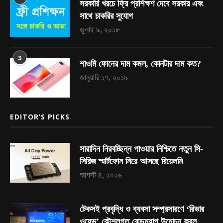
সরকারি খরচে ফ্রি প্রশিক্ষণ দেবে সরকার এবং
সাথে চাকরির সুযোগ
জুলাই ৯, ২০১৮
3
শাওমি ফোনের দাম কমল, কোনটার দাম কত?
জানুয়ারি ১৭, ২০১৯
EDITOR’S PICKS
সারাদিন নিরবচ্ছিন্ন পাওয়ার নিশ্চিতে নতুন সি-
সিরিজ স্মার্টফোন নিয়ে আসছে রিয়েলমি
আগস্ট ৪, ২০২৬
টেকসই প্রবৃদ্ধি ও ব্যবসা সম্প্রসারণে ‘রিভার
ওয়েভ’ কৌশলগত রোডম্যাপ উন্মোচন করল