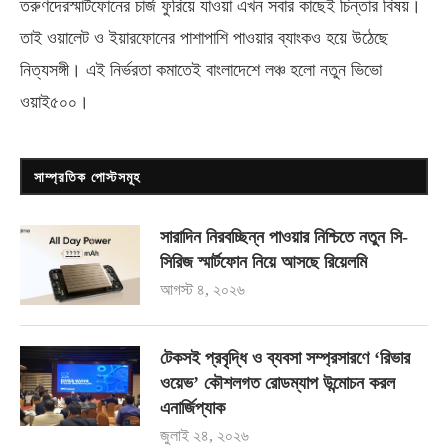
তরুণদেরস্মার্টফোনের চার্জ ফুরিয়ে যাওয়া এখন সবার কাছেই চিন্তার বিষয়।
তাই ওয়ালেট ও ইয়ারফোনের পাশাপাশি পাওয়ার ব্যাংকও হয়ে উঠেছে
নিত্যসঙ্গী। এই নির্ভরতা কমাতেই বাংলাদেশে লঞ্চ হলো নতুন ভিভো
ওয়াই৫০০
।
সাম্প্রতিক পোস্টসমূহ
সারাদিন নিরবচ্ছিন্ন পাওয়ার নিশ্চিতে নতুন সি-
সিরিজ স্মার্টফোন নিয়ে আসছে রিয়েলমি
আগস্ট ৪, ২০২৬
টেকসই প্রবৃদ্ধি ও ব্যবসা সম্প্রসারণে ‘রিভার
ওয়েভ’ কৌশলগত রোডম্যাপ উন্মোচন করল
এনার্জিপ্যাক
জুলাই ২৪, ২০২৬