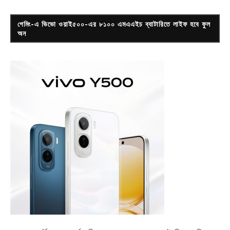
গেমিং-এ ভিভো ওয়াই৫০০-এর ৮১০০ এমএএইচ ব্যাটারিতে লাইফ হবে ফুল
অন