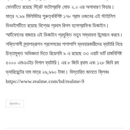
ফোনটিতে রয়েছে স্ট্রিট ফটোগ্রাফি মোড ২.০ এর অসাধারণ ফিচার।
মাত্র ৭.৯৯ মিলিমিটার পুরুত্ববিশিষ্ট ১৭৮ গ্রাম ওজনের এই স্টাইলিশ
ডিভাইসটিতে রয়েছে বিশ্বের প্রথম রিপল হলোগ্রাফিক ডিজাইন।
স্মার্টফোনের বাজারে এই ডিজাইন প্রযুক্তি নতুন সম্ভাবনা উন্মোচন করবে।
শক্তিশালী স্ন্যাপড্রাগন প্রসেসরের পাশাপাশি ব্যবহারকারীদের ব্যাটারি নিয়ে
চিন্তামুক্ত অভিজ্ঞতা দিতে রিয়েলমি ৯ এ রয়েছে ৩৩ ওয়াট ডার্ট চার্জবিশিষ্ট
৫০০০ এমএএইচ বিশাল ব্যাটারি। এর ৮ জিবি র‍্যাম এবং ১২৮ জিবি রম
ভ্যারিয়েন্টের দাম মাত্র ২৬,৯৯০ টাকা। বিস্তারিত জানতে ক্লিকঃ
https://www.realme.com/bd/realme-9
রিয়েলমি ৯