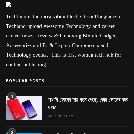
TechJano is the most vibrant tech site in Bangladesh.
Techjano upload Awesome Technology and career
centric news, Review & Unboxing Mobile Gadget,
Accessories and Pc & Laptop Components and
Technology events. This is first women tech hub for
content publishing.
POPULAR POSTS
1
শাওমি ফোনের দাম কমে গেছে, কোন ফোনের কত
দাম?
আগস্ট ৫, ২০১৮
2