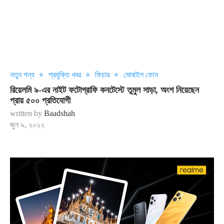
নতুন পন্য
প্রযুক্তি খবর
ফিচার
মোবাইল ফোন
রিয়েলমি ৯-এর নাইট ফটোগ্রাফি কনটেস্টে তুমুল সাড়া, অংশ নিয়েছেন
প্রায় ৫০০ প্রতিযোগী
written by
Baadshah
জুন ৯, ২০২২