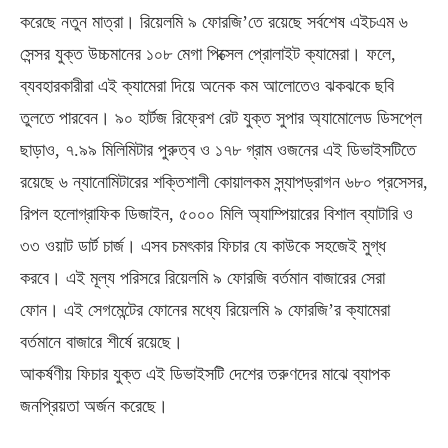
করেছে নতুন মাত্রা। রিয়েলমি ৯ ফোরজি’তে রয়েছে সর্বশেষ এইচএম ৬
সেন্সর যুক্ত উচ্চমানের ১০৮ মেগা পিক্সেল প্রোলাইট ক্যামেরা। ফলে,
ব্যবহারকারীরা এই ক্যামেরা দিয়ে অনেক কম আলোতেও ঝকঝকে ছবি
তুলতে পারবেন। ৯০ হার্টজ রিফ্রেশ রেট যুক্ত সুপার অ্যামোলেড ডিসপ্লে
ছাড়াও, ৭.৯৯ মিলিমিটার পুরুত্ব ও ১৭৮ গ্রাম ওজনের এই ডিভাইসটিতে
রয়েছে ৬ ন্যানোমিটারের শক্তিশালী কোয়ালকম স্ন্যাপড্রাগন ৬৮০ প্রসেসর,
রিপল হলোগ্রাফিক ডিজাইন, ৫০০০ মিলি অ্যাম্পিয়ারের বিশাল ব্যাটারি ও
৩৩ ওয়াট ডার্ট চার্জ। এসব চমৎকার ফিচার যে কাউকে সহজেই মুগ্ধ
করবে। এই মূল্য পরিসরে রিয়েলমি ৯ ফোরজি বর্তমান বাজারের সেরা
ফোন। এই সেগমেন্টের ফোনের মধ্যে রিয়েলমি ৯ ফোরজি’র ক্যামেরা
বর্তমানে বাজারে শীর্ষে রয়েছে।
আকর্ষণীয় ফিচার যুক্ত এই ডিভাইসটি দেশের তরুণদের মাঝে ব্যাপক
জনপ্রিয়তা অর্জন করেছে।