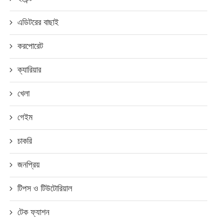
এডিটরের বাছাই
করপোরেট
ক্যারিয়ার
খেলা
গেইম
চাকরি
জনপ্রিয়
টিপস ও টিউটোরিয়াল
টেক ফ্যাশন