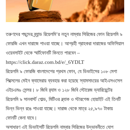
তরুণদের পছন্দের ব্র্যান্ড রিয়েলমি’র নতুন নাম্বার সিরিজের ফোন রিয়েলমি ৯
ফোরজি এখন দারাজে পাওয়া যাচ্ছে। আগ্রহী গ্রাহকরা দারাজের অফিসিয়াল
ওয়েবসাইট থেকে স্মার্টফোনটি কিনতে পারবেন –
https://click.daraz.com.bd/e/_6YDLT
রিয়েলমি ৯ ফোরজি বাংলাদেশের প্রথম ফোন, যে ডিভাইসের ১০৮ মেগা
পিক্সেলের মেইন ক্যামেরায় ব্যবহার করা হয়েছে স্যামসাংয়ের আইএসওসেল
এইচএম৬ সেন্সর। ৮ জিবি র‍্যাম ও ১২৮ জিবি স্টোরেজ ভ্যারিয়েন্টের
রিয়েলমি ৯ সানবার্স্ট গোল্ড, মিটিওর ব্ল্যাক ও স্টারগেজ হোয়াইট এই তিনটি
ভিন্ন ভিন্ন রঙে পাওয়া যাচ্ছে। দারাজ থেকে মাত্র ২৫,৯৭০ টাকায়
ফোনটি কেনা যাবে।
অসাধারণ এই ডিভাইসটি রিয়েলমি নাম্বার সিরিজের উদ্ভাবনীতে যোগ