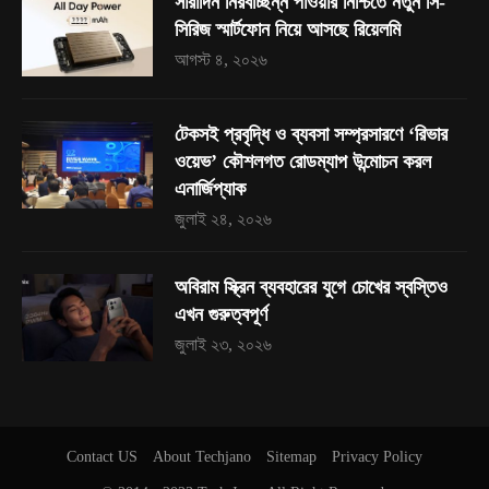
সারাদিন নিরবচ্ছিন্ন পাওয়ার নিশ্চিতে নতুন সি-
সিরিজ স্মার্টফোন নিয়ে আসছে রিয়েলমি
আগস্ট ৪, ২০২৬
টেকসই প্রবৃদ্ধি ও ব্যবসা সম্প্রসারণে ‘রিভার
ওয়েভ’ কৌশলগত রোডম্যাপ উন্মোচন করল
এনার্জিপ্যাক
জুলাই ২৪, ২০২৬
অবিরাম স্ক্রিন ব্যবহারের যুগে চোখের স্বস্তিও
এখন গুরুত্বপূর্ণ
জুলাই ২৩, ২০২৬
Contact US
About Techjano
Sitemap
Privacy Policy