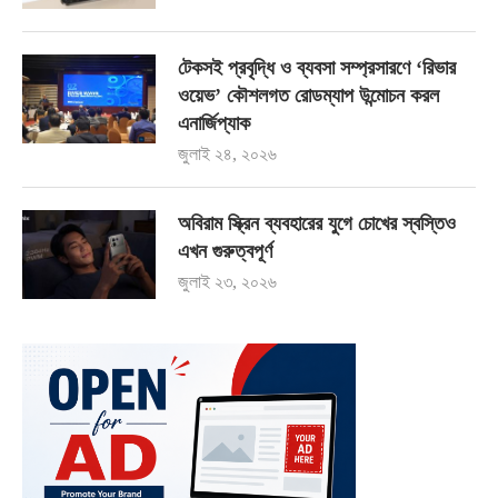
টেকসই প্রবৃদ্ধি ও ব্যবসা সম্প্রসারণে ‘রিভার
ওয়েভ’ কৌশলগত রোডম্যাপ উন্মোচন করল
এনার্জিপ্যাক
জুলাই ২৪, ২০২৬
অবিরাম স্ক্রিন ব্যবহারের যুগে চোখের স্বস্তিও
এখন গুরুত্বপূর্ণ
জুলাই ২৩, ২০২৬