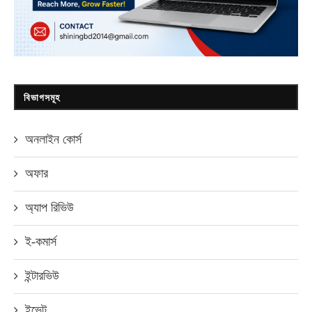
বিভাগসমূহ
অনলাইন কোর্স
অফার
অ্যাপ রিভিউ
ই-কমার্স
ইন্টারভিউ
ইভেন্ট