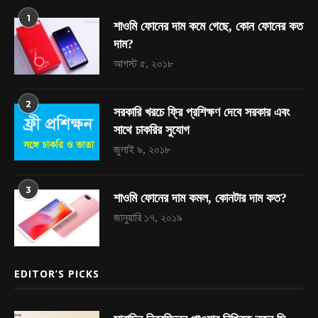
1
শাওমি ফোনের দাম কমে গেছে, কোন ফোনের কত
দাম?
আগস্ট ৫, ২০১৮
2
সরকারি খরচে ফ্রি প্রশিক্ষণ দেবে সরকার এবং
সাথে চাকরির সুযোগ
জুলাই ৯, ২০১৮
3
শাওমি ফোনের দাম কমল, কোনটার দাম কত?
জানুয়ারি ১৭, ২০১৯
EDITOR’S PICKS