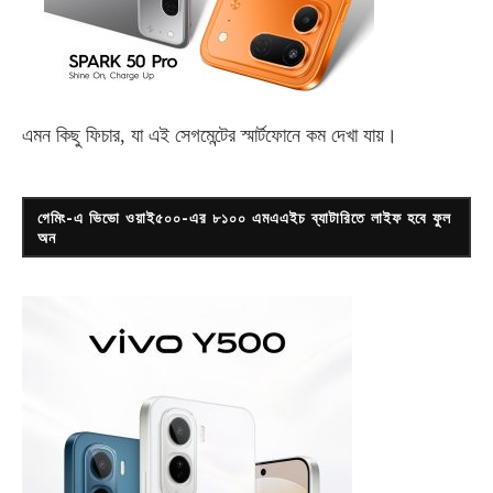
এমন কিছু ফিচার, যা এই সেগমেন্টের স্মার্টফোনে কম দেখা যায়।
গেমিং-এ ভিভো ওয়াই৫০০-এর ৮১০০ এমএএইচ ব্যাটারিতে লাইফ হবে ফুল
অন