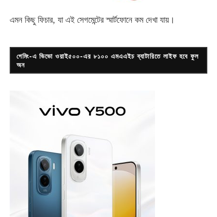
এমন কিছু ফিচার, যা এই সেগমেন্টের স্মার্টফোনে কম দেখা যায়।
গেমিং-এ ভিভো ওয়াই৫০০-এর ৮১০০ এমএএইচ ব্যাটারিতে লাইফ হবে ফুল
অন