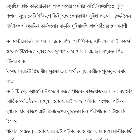
ক্রেডিট কার্ড কার্ডহোল্ডাররা লংকাবাংলার পার্টনার আউটলেটগুলিতে শূণ্য
শতাংশ সুদে ১২টি ইজি-পে কিস্তিতে কেনাকাটার সুবিধা পাবেন। কন্টাক্টলেস
মাস্টারকার্ড ক্রেডিট কার্ডগুলোর বাড়তি সুবিধাগুলি কার্ডধারীদের দেশব্যাপী
সব মাস্টারকার্ড এবং সকল ধরনের পিওএস টার্মিনাল, এটিএম এবং ই-কমার্স
ওয়েবসাইটগুলিতে ব্যবহারের সুযোগ করে দেবে। এছাড়া অপ্রত্যাশিত
ঘটনার জন্য
বিশেষ ক্রেডিট শিল্ড বীমা সুরক্ষা এবং সর্বোচ্চ ব্যয়কারীকে পুরস্কৃত করার
মতো
লয়ালিটি প্রোগ্রামগুলি উপভোগ করতে পারবেন কার্ডহোল্ডাররা। নন-ব্যাংকিং
আর্থিক প্রতিষ্ঠানের মধ্যে লংকাবাংলারই আছে সর্বাধিক সংখ্যক পার্টনার
ব্যাংক, যার কারণে এটি বাংলাদেশের বৃহত্তম বিল পরিশোধের নেটওয়ার্ক
হিসাবে
পরিণত হয়েছে। লংকাবাংলার এই পার্টনার ব্যাংকগুলোর মাধ্যমে মাস্টারকার্ড-