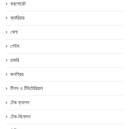
করপোরেট
ক্যারিয়ার
খেলা
গেইম
চাকরি
জনপ্রিয়
টিপস ও টিউটোরিয়াল
টেক ফ্যাশন
টেক-বিনোদন