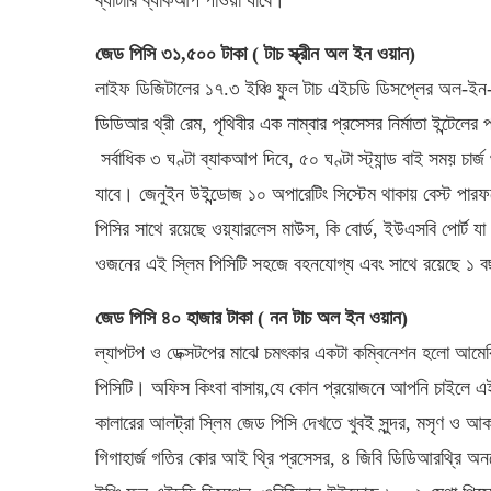
জেড পিসি ৩১,৫০০ টাকা ( টাচ স্ক্রীন অল ইন ওয়ান)
লাইফ ডিজিটালের ১৭.৩ ইঞ্চি ফুল টাচ এইচডি ডিসপ্লের অল-ইন-
ডিডিআর থ্রী রেম, পৃথিবীর এক নাম্বার প্রসেসর নির্মাতা ইন্টেলের
সর্বাধিক ৩ ঘণ্টা ব্যাকআপ দিবে, ৫০ ঘণ্টা স্ট্যান্ড বাই সময় চার
যাবে। জেনুইন উইন্ডোজ ১০ অপারেটিং সিস্টেম থাকায় বেস্ট পারফর্
পিসির সাথে রয়েছে ওয়্যারলেস মাউস, কি বোর্ড, ইউএসবি পোর্ট যা
ওজনের এই স্লিম পিসিটি সহজে বহনযোগ্য এবং সাথে রয়েছে ১ বছরে
জেড পিসি ৪০ হাজার টাকা ( নন টাচ অল ইন ওয়ান)
ল্যাপটপ ও ডেক্সটপের মাঝে চমৎকার একটা কম্বিনেশন হলো আমেরিক
পিসিটি। অফিস কিংবা বাসায়,যে কোন প্রয়োজনে আপনি চাইলে এই 
কালারের আলট্রা স্লিম জেড পিসি দেখতে খুবই সুন্দর, মসৃণ ও 
গিগাহার্জ গতির কোর আই থ্রি প্রসেসর, ৪ জিবি ডিডিআরথ্রি অনবোর্