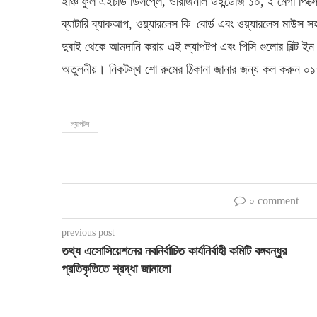
ইঞ্চি ফুল এইচডি ডিসপ্লে, ওরিজিনাল উইন্ডোজ ১০, ২ মেগা পিক্সেল ফ্
ব্যাটারি ব্যাকআপ, ওয়্যারলেস কি–বোর্ড এবং ওয়্যারলেস মাউস স
দুবাই থেকে আমদানি করায় এই ল্যাপটপ এবং পিসি গুলোর বিল্ট ইন 
অতুলনীয়। নিকটস্থ শো রুমের ঠিকানা জানার জন্য কল করুন
ল্যাপটপ
০ comment
previous post
তথ্য এসোসিয়েশনের নবনির্বাচিত কার্যনির্বাহী কমিটি বঙ্গবন্ধুর
প্রতিকৃতিতে শ্রদ্ধা জানালো