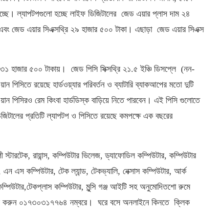
যাচ্ছে। ল্যাপটপগুলো হচ্ছে লাইফ ডিজিটালের জেড এয়ার প্লাস দাম ২৪
 এবং জেড এয়ার সিএক্সথ্রি ২৯ হাজার ৫০০ টাকা। এছাড়া জেড এয়ার সিএক্স
৩১ হাজার ৫০০ টাকায়। জেড পিসি সিক্সথ্রি ২১.৫ ইঞ্চি ডিসপ্লে (নন-
 পিসিতে রয়েছে হার্ডওয়্যার পরিবর্তন ও ব্যাটারি ব্যাকআপের মতো দুটি
 পিসিরও রেম কিংবা হার্ডডিস্ক বাড়িয়ে নিতে পারবেন। এই পিসি গুলোতে
ফ ডিজিটালের প্রতিটি ল্যাপটপ ও পিসিতে রয়েছে কমপক্ষে এক বছরের
ী স্টারটেক, রায়ান্স, কম্পিউটার ভিলেজ, ড্যাফোডিল কম্পিউটার, কম্পিউটার
এন এস কম্পিউটার, টেক ল্যান্ড, টেকভ্যালি, নেক্সাস কম্পিউটার, আর্ক
কম্পিউটার,টেকপ্লাস কম্পিউটার, মুন্সি গঞ্জ আইটি সহ অনুমোদিতশো রুমে
 কল করুন ০১৭৩০৩১৭৭৬৪ নম্বরে। ঘরে বসে অনলাইনে কিনতে ক্লিক