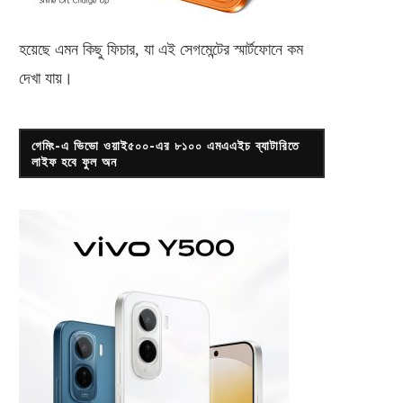
হয়েছে এমন কিছু ফিচার, যা এই সেগমেন্টের স্মার্টফোনে কম
দেখা যায়।
গেমিং-এ ভিভো ওয়াই৫০০-এর ৮১০০ এমএএইচ ব্যাটারিতে
লাইফ হবে ফুল অন
শুভ পেলেন ১০ কাঠার প্লট
ফেসবুকও আসছে টিকটকের ফিচা
জানুয়ারি ৩, ২০২৪
অক্টোবর ৫, ২০১৯