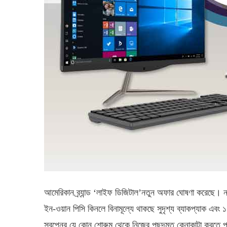
আমেরিকান ব্র্যান্ড ‘‌লাইফ ডিজিটাল’নতুন অফার ঘোষণা করেছ
ইন-ওয়ান পিসি কিনলে বিনামূল্যে থাকছে সুদৃশ্য ব্যাকপ্যাক এবং
স্বপ্নের যে কোন শোরুম থেকে নিজের পছন্দমত কেনাকাটা করতে পা