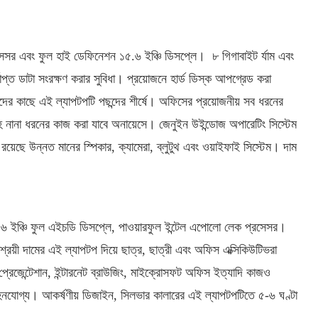
সেসর এবং ফুল হাই ডেফিনেশন ১৫.৬ ইঞ্চি ডিসপ্লে। ৮ গিগাবাইট র্যাম এবং
যাপ্ত ডাটা সংরক্ষণ করার সুবিধা। প্রয়োজনে হার্ড ডিস্ক আপগ্রেড করা
র কাছে এই ল্যাপটপটি পছন্দের শীর্ষে। অফিসের প্রয়োজনীয় সব ধরনের
ানা ধরনের কাজ করা যাবে অনায়েসে। জেনুইন উইন্ডোজ অপারেটিং সিস্টেম
ে রয়েছে উন্নত মানের স্পিকার, ক্যামেরা, ব্লুটুথ এবং ওয়াইফাই সিস্টেম। দাম
.৬ ইঞ্চি ফুল এইচডি ডিসপ্লে, পাওয়ারফুল ইন্টেল এপোলো লেক প্রসেসর।
্রয়ী দামের এই ল্যাপটপ দিয়ে ছাত্র, ছাত্রী এবং অফিস এক্সিকিউটিভরা
্রেজেন্টেশান, ইন্টারনেট ব্রাউজিং, মাইক্রোসফট অফিস ইত্যাদি কাজও
যোগ্য। আকর্ষণীয় ডিজাইন, সিলভার কালারের এই ল্যাপটপটিতে ৫-৬ ঘণ্টা