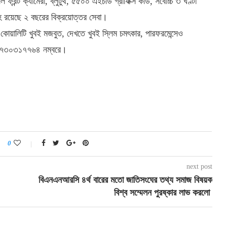
রন্ট ক্যামেরা, ব্লুটুথ, ৫৫০০ এইচডি গ্রাফিক্স কার্ড, সর্বোচ্চ ৩ ঘণ্টা
হ রয়েছে ২ বছরের বিক্রয়োত্তর সেবা।
কোয়ালিটি খুবই মজবুত, দেখতে খুবই স্লিম চমৎকার, পারফরমেন্সেও
 ০১৭৩০৩১৭৭৬৪ নম্বরে।
0
next post
বিএনএনআরসি ৪র্থ বারের মতো জাতিসংঘের তথ্য সমাজ বিষয়ক
বিশ্ব সম্মেলন পুরষ্কার লাভ করলো