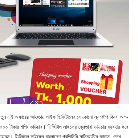
ে। নতুন এই অফারের আওতায় লাইফ ডিজিটালের যে কোনো ল্যাপটপ কিংবা অল-
 ১০০০ টাকার শপিং ভাউচার। ডিজিটাল লাইফের ক্রেতারা ভাউচার ব্যবহার করে
রবেন। ডিজিটাল লাইফের বাংলাদেশ প্রতিনিধি নাসিরউদ্দিন জানান, দেশে