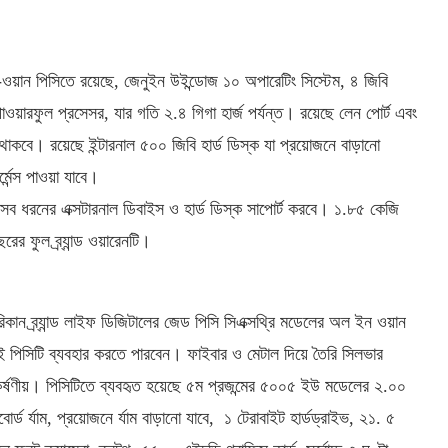
ওয়ান পিসিতে রয়েছে, জেনুইন উইন্ডোজ ১০ অপারেটিং সিস্টেম, ৪ জিবি
 পাওয়ারফুল প্রসেসর, যার গতি ২.৪ গিগা হার্জ পর্যন্ত। রয়েছে লেন পোর্ট এবং
্জ থাকবে। রয়েছে ইন্টারনাল ৫০০ জিবি হার্ড ডিস্ক যা প্রয়োজনে বাড়ানো
মেন্স পাওয়া যাবে।
 সব ধরনের এক্সটারনাল ডিবাইস ও হার্ড ডিস্ক সাপোর্ট করবে। ১.৮৫ কেজি
র ফুল ব্র্যান্ড ওয়ারেনটি।
ান ব্র্যান্ড লাইফ ডিজিটালের জেড পিসি সিএক্সথ্রি মডেলের অল ইন ওয়ান
পিসিটি ব্যবহার করতে পারবেন। ফাইবার ও মেটাল দিয়ে তৈরি সিলভার
আকর্ষণীয়। পিসিটিতে ব্যবহৃত হয়েছে ৫ম প্রজন্মের ৫০০৫ ইউ মডেলের ২.০০
ড র্যাম, প্রয়োজনে র্যাম বাড়ানো যাবে, ১ টেরাবাইট হার্ডড্রাইভ, ২১. ৫