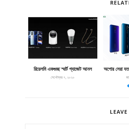
RELAT
াংশ ছাড়
রিয়েলমি একগুচ্ছ স্মার্ট গ্যাজেট আনল
অপোর সেরা যত 
৯
সেপ্টেম্বর ৭, ২০২০
জা
LEAVE