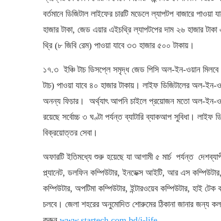
বর্তমানে ডিজিটাল লাইফের চারটি মডেলে ল্যাপটপ বাজারে পাওয়া 
হাজার টাকা, জেড এয়ার এইচথ্রি ল্যাপটপের দাম ২৬ হাজার টাকা
থ্রি (৮ জিবি রেম) পাওয়া যাবে ৩৩ হাজার ৫০০ টাকায়।
১৭.৩ ইঞ্চি টাচ ডিসপ্লে সমৃদ্ধ জেড পিসি অল-ইন-ওয়ান মিলবে 
টাচ) পাওয়া যাবে ৪০ হাজার টাকায়। লাইফ ডিজিটালের অল-ইন-ওয়ান
অনন্য ফিচার। অর্থ্যাৎ আপনি চাইলে প্রয়োজন মতো অল-ইন-ওয়ান
রয়েছে সর্বোচ্চ ৩ ঘণ্টা পর্যন্ত ব্যাটারি ব্যাকআপ সুবিধা। লাই
বিক্রয়োত্তর সেবা।
অফারটি ইতিমধ্যে শুরু হয়েছে যা আগামী ৫ মার্চ পর্যন্ত দেশব্যাপ
প্ল্যানেট, ডলফিন কম্পিউটার, ইনডেক্স আইটি, আর এস কম্পিউটার, 
কম্পিউটার, অপটিমা কম্পিউটার, ইন্টারওয়েব কম্পিউটার, হাই টেক 
চলবে। জেলা শহরের অনুমোদিত শোরুমের ঠিকানা জানার জন্য
করুন
www.startech.com.bd/i-life