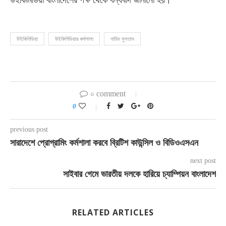
উইকিমিডিয়া বাংলাদেশের পক্ষ থেকে ধন্যবাদ জানানো হয়।
উইকিপিডিয়া
উইকিপিডিয়ার কর্মশালা
নাহিদ সুলতান
০ comment
0
previous post
সারাদেশে প্রোগ্রামিং কর্মশালা করবে ব্রিটিশ কাউন্সিল ও বিডিওএসএন
next post
সাইবার গেমে ভারতীয় দলকে হারিয়ে চ্যাম্পিয়ন বাংলাদেশ
RELATED ARTICLES