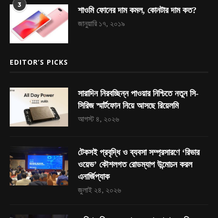
3
শাওমি ফোনের দাম কমল, কোনটার দাম কত?
জানুয়ারি ১৭, ২০১৯
EDITOR’S PICKS
সারাদিন নিরবচ্ছিন্ন পাওয়ার নিশ্চিতে নতুন সি-
সিরিজ স্মার্টফোন নিয়ে আসছে রিয়েলমি
আগস্ট ৪, ২০২৬
টেকসই প্রবৃদ্ধি ও ব্যবসা সম্প্রসারণে ‘রিভার
ওয়েভ’ কৌশলগত রোডম্যাপ উন্মোচন করল
এনার্জিপ্যাক
জুলাই ২৪, ২০২৬