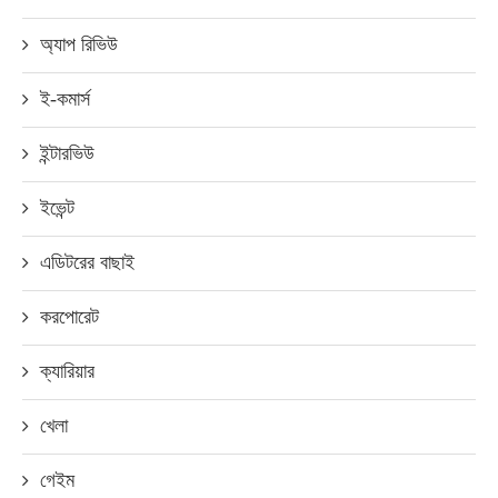
অ্যাপ রিভিউ
ই-কমার্স
ইন্টারভিউ
ইভেন্ট
এডিটরের বাছাই
করপোরেট
ক্যারিয়ার
খেলা
গেইম