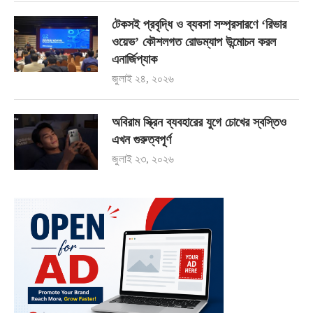
টেকসই প্রবৃদ্ধি ও ব্যবসা সম্প্রসারণে ‘রিভার
ওয়েভ’ কৌশলগত রোডম্যাপ উন্মোচন করল
এনার্জিপ্যাক
জুলাই ২৪, ২০২৬
অবিরাম স্ক্রিন ব্যবহারের যুগে চোখের স্বস্তিও
এখন গুরুত্বপূর্ণ
জুলাই ২৩, ২০২৬