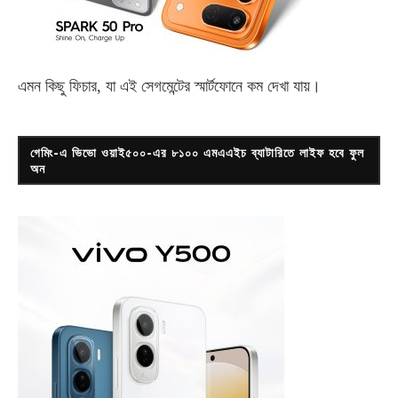
এমন কিছু ফিচার, যা এই সেগমেন্টের স্মার্টফোনে কম দেখা যায়।
গেমিং-এ ভিভো ওয়াই৫০০-এর ৮১০০ এমএএইচ ব্যাটারিতে লাইফ হবে ফুল
অন