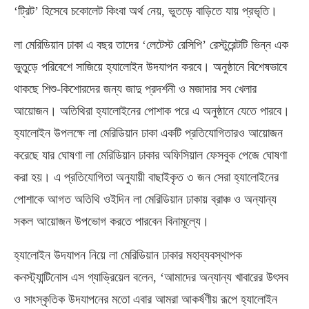
‘ট্রিট’ হিসেবে চকোলেট কিংবা অর্থ নেয়, ভুতড়ে বাড়িতে যায় প্রভৃতি।
লা মেরিডিয়ান ঢাকা এ বছর তাদের ‘লেটেস্ট রেসিপি’ রেস্টুরেন্টটি ভিন্ন এক
ভুতুড়ে পরিবেশে সাজিয়ে হ্যালোইন উদযাপন করবে। অনুষ্ঠানে বিশেষভাবে
থাকছে শিশু-কিশোরদের জন্য জাদু প্রদর্শনী ও মজাদার সব খেলার
আয়োজন। অতিথিরা হ্যালোইনের পোশাক পরে এ অনুষ্ঠানে যেতে পারবে।
হ্যালোইন উপলক্ষে লা মেরিডিয়ান ঢাকা একটি প্রতিযোগিতারও আয়োজন
করেছে যার ঘোষণা লা মেরিডিয়ান ঢাকার অফিসিয়াল ফেসবুক পেজে ঘোষণা
করা হয়। এ প্রতিযোগিতা অনুযায়ী বাছাইকৃত ৩ জন সেরা হ্যালোইনের
পোশাকে আগত অতিথি ওইদিন লা মেরিডিয়ান ঢাকায় ব্রাঞ্চ ও অন্যান্য
সকল আয়োজন উপভোগ করতে পারবেন বিনামূল্যে।
হ্যালোইন উদযাপন নিয়ে লা মেরিডিয়ান ঢাকার মহাব্যবস্থাপক
কনস্ট্যান্টিনোস এস গ্যাভ্রিয়েল বলেন, ‘আমাদের অন্যান্য খাবারের উৎসব
ও সাংস্কৃতিক উদযাপনের মতো এবার আমরা আকর্ষণীয় রূপে হ্যালোইন