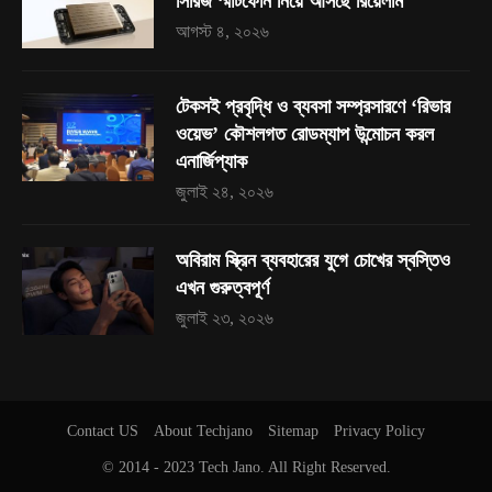
সিরিজ স্মার্টফোন নিয়ে আসছে রিয়েলমি
আগস্ট ৪, ২০২৬
টেকসই প্রবৃদ্ধি ও ব্যবসা সম্প্রসারণে ‘রিভার
ওয়েভ’ কৌশলগত রোডম্যাপ উন্মোচন করল
এনার্জিপ্যাক
জুলাই ২৪, ২০২৬
অবিরাম স্ক্রিন ব্যবহারের যুগে চোখের স্বস্তিও
এখন গুরুত্বপূর্ণ
জুলাই ২৩, ২০২৬
Contact US
About Techjano
Sitemap
Privacy Policy
© 2014 - 2023
Tech Jano
. All Right Reserved.