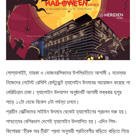
সোশ্যালাইট, তারকা ও ভোজনরসিকদের উপস্থিতিতে আগামী ২ নভেম্বর
নিজেদের লেটেস্ট রেসিপি রেস্টুরেন্টে হ্যালোইন উৎসবের আয়োজন করেছে লা
মেরিডিয়ান ঢাকা। হ্যালোইন উদযাপন অনুষ্ঠানটি আগামী শুক্রবার দুপুর
সাড়ে ১২টা থেকে বিকেল ৫টা পর্যন্ত চলবে।
প্রাচীন কেল্টিকদের সাইউন উৎসবে থেকেই হ্যালোইনের প্রচলন শুরু হয়।
পাশ্চত্যের বেশিরভাগ দেশেই হ্যালোইন উদযাপিত হয়। এদিন শিশু-
কিশোররা ‘ট্রিক অর ট্রিট’ প্রথা অনুযায়ী প্রতিবেশীর বাড়িতে বাড়িতে গিয়ে