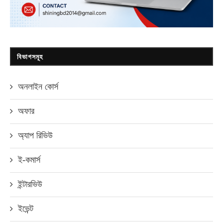
বিভাগসমূহ
অনলাইন কোর্স
অফার
অ্যাপ রিভিউ
ই-কমার্স
ইন্টারভিউ
ইভেন্ট