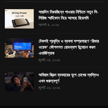
সারাদিন নিরবচ্ছিন্ন পাওয়ার নিশ্চিতে নতুন সি-
সিরিজ স্মার্টফোন নিয়ে আসছে রিয়েলমি
আগস্ট ৪, ২০২৬
টেকসই প্রবৃদ্ধি ও ব্যবসা সম্প্রসারণে ‘রিভার
ওয়েভ’ কৌশলগত রোডম্যাপ উন্মোচন করল
এনার্জিপ্যাক
জুলাই ২৪, ২০২৬
অবিরাম স্ক্রিন ব্যবহারের যুগে চোখের স্বস্তিও
এখন গুরুত্বপূর্ণ
জুলাই ২৩, ২০২৬