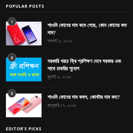
POPULAR POSTS
1
শাওমি ফোনের দাম কমে গেছে, কোন ফোনের কত
দাম?
আগস্ট ৫, ২০১৮
2
সরকারি খরচে ফ্রি প্রশিক্ষণ দেবে সরকার এবং
সাথে চাকরির সুযোগ
জুলাই ৯, ২০১৮
3
শাওমি ফোনের দাম কমল, কোনটার দাম কত?
জানুয়ারি ১৭, ২০১৯
EDITOR’S PICKS