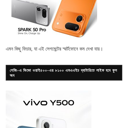
এমন কিছু ফিচার, যা এই সেগমেন্টের স্মার্টফোনে কম দেখা যায়।
গেমিং-এ ভিভো ওয়াই৫০০-এর ৮১০০ এমএএইচ ব্যাটারিতে লাইফ হবে ফুল
অন