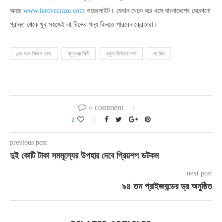
আছে
www.lerevecraze.com
ওয়েবসাইট। যেখান থেকে ঘরে বসে বাংলাদেশের যেকোনো
প্রান্ত থেকে খুব সহজেই লা রিভের পন্য কিনতে পারবেন ক্রেতারা।
এন্ড অফ সিজন সেল
বসুন্ধরা সিটি
যমুনা ফিউচার পার্ক
লা রিভ
০ comment
1
previous post
দুই কোটি টাকা সমমূল্যের উপহার দেবে প্রিয়শপ ডটকম
next post
৯৪ তম প্রাইজবন্ডের ড্র অনুষ্ঠিত