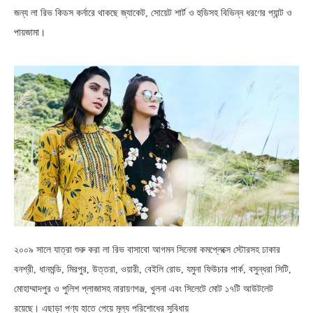
জন্য লা রিভ কিডস কর্নারে থাকছে জ্যাকেট, সোয়েট শার্ট ও হুডিসহ বিভিন্ন ধরণের প্যান্ট ও
পায়জামা।
২০০৯ সালে যাত্রা শুরু করা লা রিভ বাসাবো আগমন সিনেমা কমপ্লেক্সে স্টোরসহ ঢাকার
বনশ্রী, ধানমন্ডি, মিরপুর, উত্তরা, ওয়ারী, বেইলি রোড, যমুনা ফিউচার পার্ক, বসুন্ধরা সিটি,
মোহাম্মাদপুর ও পুলিশ প্লাজাসহ নারায়ণগঞ্জ, খুলনা এবং সিলেটে মোট ১৭টি আউটলেট
রয়েছে। এছাড়া পণ্য হাতে পেয়ে মূল্য পরিশোধের সুবিধায়