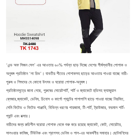
‘এন্ড অফ সিজন সেল’ এর আওতায় ৬০% পর্যন্ত ছাড় দিচ্ছে দেশের শীর্ষস্থানীয় পোশাক ও
অনুষঙ্গ প্রতিষ্ঠান ‘লা রিভ’। যাবতীয় শীতের পোশাকসহ ছাড়ের আওতায় পাওয়া যাচ্ছে নারী-
পুরুষ ও শিশুদের যে কোনো উৎসব ও ঘরোয়া পোশাক-অনুষঙ্গ।
প্রতিষ্ঠানসূত্রে জানা গেছে, পুরুষের সোয়েটশার্ট, শার্ট ও জ্যাকেটে হুডিসহ ক্যাজুয়াল
ব্লেজার,জ্যাকেট, ডেনিম, চিনোস ও কার্গো প্যান্টের পাশাপাশি ছাড়ে পাওয়া যাচ্ছে নিয়মিত,
সেমি ফিটেড ও ফিটেড পাঞ্জাবি, বিভিন্ন ধরণের পায়জামা, টি-শার্ট, ট্রাউজার, ফরমাল শার্ট-
প্যান্ট এবং বক্সার।
নারীদের জন্য রুচিশীল ঘরোয়া পোশাক থেকে শুরু করে রয়েছে জ্যাকেট, কোট, সোয়েটার,
সালওয়ার কামিজ, টিউনিক এবং শ্রাগসহ ডেনিম ও শাল-এর আকর্ষণীয় সমাহার। ছোটমণিদের