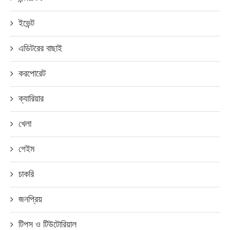
ইভেন্ট
এডিটরের বাছাই
করপোরেট
ক্যারিয়ার
খেলা
গেইম
চাকরি
জনপ্রিয়
টিপস ও টিউটোরিয়াল