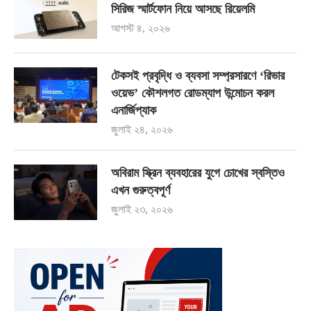
সিরিজ স্মার্টফোন নিয়ে আসছে রিয়েলমি
আগস্ট ৪, ২০২৬
টেকসই প্রবৃদ্ধি ও ব্যবসা সম্প্রসারণে ‘রিভার
ওয়েভ’ কৌশলগত রোডম্যাপ উন্মোচন করল
এনার্জিপ্যাক
জুলাই ২৪, ২০২৬
অবিরাম স্ক্রিন ব্যবহারের যুগে চোখের স্বস্তিও
এখন গুরুত্বপূর্ণ
জুলাই ২৩, ২০২৬