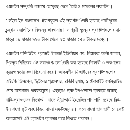
ওয়ালটন সম্প্রতি বাজারে ছেড়েছে দেশে তৈরি ৪ মডেলের ল্যাপটপ।
‘মেইড ইন বাংলাদেশ’ ট্যাগযুক্ত এই ল্যাপটপ তৈরি হয়েছে গাজীপুরের
চন্দ্রায় ওয়ালটনের নিজস্ব কারখানায়। সাশ্রয়ী মূল্যের ল্যাপটপগুলোর দাম
মাত্র ১৯ হাজার ৯৯০ টাকা থেকে ২৩ হাজার ৫৫০ টাকার মধ্যে।
ওয়ালটন কম্পিউটার প্রজেক্ট ইনচার্জ ইঞ্জিনিয়ার মো. লিয়াকত আলী জানান,
প্রিলুড সিরিজের ওই ল্যাপটপগুলো তৈরি করা হয়েছে শিক্ষার্থী ও তরুণদের
ক্রয়ক্ষমতার কথা বিবেচনা করে। আকর্ষণীয় ডিজাইনের ল্যাপটপগুলোর
এইচডি ডিসপ্লে, ইন্টেলের প্রসেসর, ৪জিবি র‌্যাম, ১ টেরাবাইট হার্ডড্রাইভ
দেবে অসাধারণ পারফরমেন্স। এছাড়াও ল্যাপটপগুলোতে ব্যবহৃত হয়েছে
মাল্টি-ল্যাংগুয়েজ কিবোর্ড। যাতে স্ট্যান্ডার্ড ইংরেজির পাশাপাশি রয়েছে বিল্ট-
ইন বাংলা ফন্ট এবং বিজয় বাংলা সফটওয়্যার। ফলে বাংলা ভাষাভাষী যে কেউ
অনায়াসেই এই ল্যাপটপ ব্যবহার করে লিখতে পারবেন।