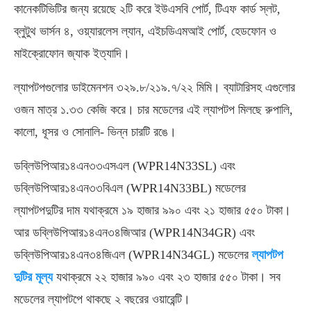
কানেকটিভিটির জন্য রয়েছে ২টি করে ইউএসবি পোর্ট, টিএফ কার্ড স্লট,
ব্লুটুথ ভার্সন ৪, ওয়্যারলেস ল্যান, এইচডিএমআই পোর্ট, হেডফোন ও
মাইক্রোফোন জ্যাক ইত্যাদি।
ল্যাপটপগুলোর ডাইমেনশন ৩২৯.৮/২১৯.৭/২২ মিমি। ব্যাটারিসহ এগুলোর
ওজন মাত্র ১.৩৩ কেজি করে। চার মডেলের এই ল্যাপটপ মিলছে রুপালি,
কালো, ধূসর ও সোনালি- ভিন্ন চারটি রঙে।
ডব্লিউপিআর১৪এন৩৩এসএল (WPR14N33SL) এবং
ডব্লিউপিআর১৪এন৩৩বিএল (WPR14N33BL) মডেলের
ল্যাপটপদুটির দাম যথাক্রমে ১৯ হাজার ৯৯০ এবং ২১ হাজার ৫৫০ টাকা।
আর ডব্লিউপিআর১৪এন৩৪জিআর (WPR14N34GR) এবং
ডব্লিউপিআর১৪এন৩৪জিএল (WPR14N34GL) মডেলের
ল্যাপটপ
দুটির মূল্য
যথাক্রমে ২২ হাজার ৯৯০ এবং ২৩ হাজার ৫৫০ টাকা। সব
মডেলের ল্যাপটপে থাকছে ২ বছরের ওয়ারেন্টি।