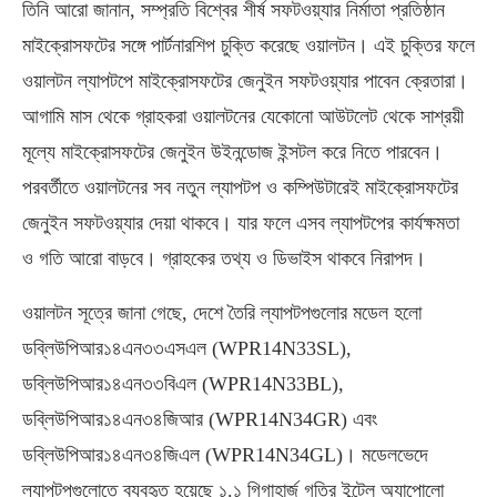
তিনি আরো জানান, সম্প্রতি বিশ্বের শীর্ষ সফটওয়্যার নির্মাতা প্রতিষ্ঠান
মাইক্রোসফটের সঙ্গে পার্টনারশিপ চুক্তি করেছে ওয়ালটন। এই চুক্তির ফলে
ওয়ালটন ল্যাপটপে মাইক্রোসফটের জেনুইন সফটওয়্যার পাবেন ক্রেতারা।
আগামি মাস থেকে গ্রাহকরা ওয়ালটনের যেকোনো আউটলেট থেকে সাশ্রয়ী
মূল্যে মাইক্রোসফটের জেনুইন উইনন্ডোজ ইন্সটল করে নিতে পারবেন।
পরবর্তীতে ওয়ালটনের সব নতুন ল্যাপটপ ও কম্পিউটারেই মাইক্রোসফটের
জেনুইন সফটওয়্যার দেয়া থাকবে। যার ফলে এসব ল্যাপটপের কার্যক্ষমতা
ও গতি আরো বাড়বে। গ্রাহকের তথ্য ও ডিভাইস থাকবে নিরাপদ।
ওয়ালটন সূত্রে জানা গেছে, দেশে তৈরি ল্যাপটপগুলোর মডেল হলো
ডব্লিউপিআর১৪এন৩৩এসএল (WPR14N33SL),
ডব্লিউপিআর১৪এন৩৩বিএল (WPR14N33BL),
ডব্লিউপিআর১৪এন৩৪জিআর (WPR14N34GR) এবং
ডব্লিউপিআর১৪এন৩৪জিএল (WPR14N34GL)। মডেলভেদে
ল্যাপটপগুলোতে ব্যবহৃত হয়েছে ১.১ গিগাহার্জ গতির ইন্টেল অ্যাপোলো