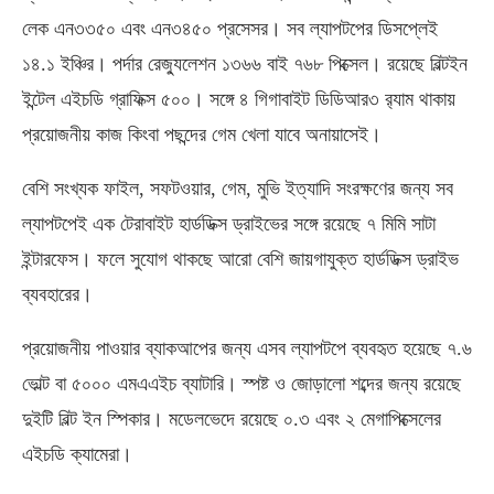
লেক এন৩৩৫০ এবং এন৩৪৫০ প্রসেসর। সব ল্যাপটপের ডিসপ্লেই
১৪.১ ইঞ্চির। পর্দার রেজ্যুলেশন ১৩৬৬ বাই ৭৬৮ পিক্সেল। রয়েছে বিল্টইন
ইন্টেল এইচডি গ্রাফিক্স ৫০০। সঙ্গে ৪ গিগাবাইট ডিডিআর৩ র‌্যাম থাকায়
প্রয়োজনীয় কাজ কিংবা পছন্দের গেম খেলা যাবে অনায়াসেই।
বেশি সংখ্যক ফাইল, সফটওয়ার, গেম, মুভি ইত্যাদি সংরক্ষণের জন্য সব
ল্যাপটপেই এক টেরাবাইট হার্ডডিক্স ড্রাইভের সঙ্গে রয়েছে ৭ মিমি সাটা
ইন্টারফেস। ফলে সুযোগ থাকছে আরো বেশি জায়গাযুক্ত হার্ডডিক্স ড্রাইভ
ব্যবহারের।
প্রয়োজনীয় পাওয়ার ব্যাকআপের জন্য এসব ল্যাপটপে ব্যবহৃত হয়েছে ৭.৬
ভোল্ট বা ৫০০০ এমএএইচ ব্যাটারি। স্পষ্ট ও জোড়ালো শব্দের জন্য রয়েছে
দুইটি বিল্ট ইন স্পিকার। মডেলভেদে রয়েছে ০.৩ এবং ২ মেগাপিক্সেলের
এইচডি ক্যামেরা।