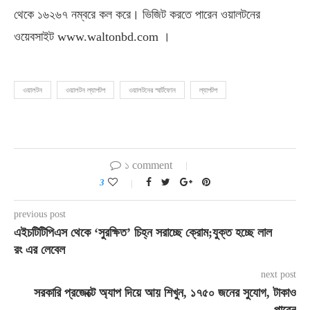
থেকে ১৬২৬৭ নম্বরে কল করে। ভিজিট করতে পারেন ওয়ালটনের
ওয়েবসাইট www.waltonbd.com ।
ওয়ালটন
ওয়ালটন ল্যাপটপ
ওয়ালটনের স্মার্টফোন
ল্যাপটপ
১ comment
3
previous post
এইচটিটিপিএস থেকে ‘সুরক্ষিত’ চিহ্ন সরাচ্ছে ক্রোম;যুক্ত হচ্ছে লাল
রং এর লেবেল
next post
সরকারি প্রজেক্টে অ্যাপ দিয়ে আয় শিখুন, ১৭৫০ জনের সুযোগ, টাকাও