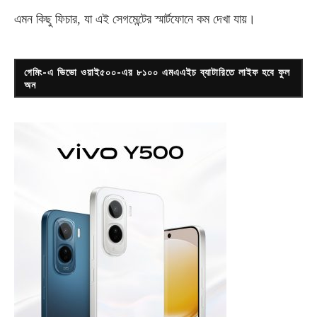
এমন কিছু ফিচার, যা এই সেগমেন্টের স্মার্টফোনে কম দেখা যায়।
গেমিং-এ ভিভো ওয়াই৫০০-এর ৮১০০ এমএএইচ ব্যাটারিতে লাইফ হবে ফুল
অন