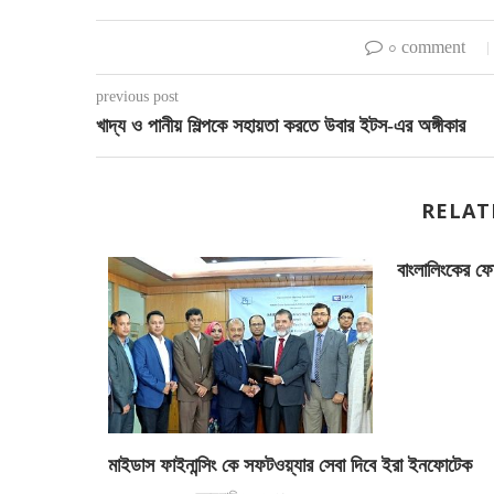
০ comment
previous post
খাদ্য ও পানীয় শিল্পকে সহায়তা করতে উবার ইটস-এর অঙ্গীকার
RELAT
বাংলালিংকের ফ
াধ্যমে সেল
মাইডাস ফাইনান্সিং কে সফটওয়্যার সেবা দিবে ইরা ইনফোটেক
ষক...