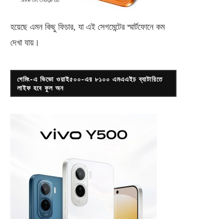
হয়েছে এমন কিছু ফিচার, যা এই সেগমেন্টের স্মার্টফোনে কম
দেখা যায়।
গেমিং-এ ভিভো ওয়াই৫০০-এর ৮১০০ এমএএইচ ব্যাটারিতে
লাইফ হবে ফুল অন