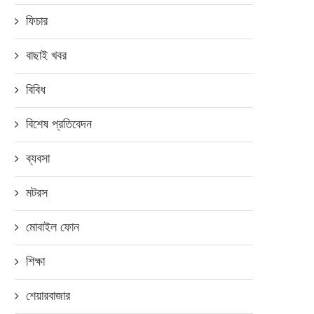
ফিচার
মে ১০, ২০২০
বাছাই খবর
বিবিধ
বিশেষ প্রতিবেদন
ব্যবসা
মটরস
মোবাইল ফোন
শিক্ষা
শেয়ারবাজার