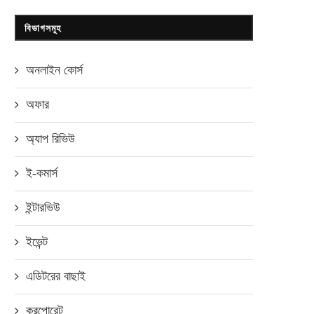
বিভাগসমূহ
অনলাইন কোর্স
অফার
অ্যাপ রিভিউ
ই-কমার্স
ইন্টারভিউ
ইভেন্ট
এডিটরের বাছাই
করপোরেট