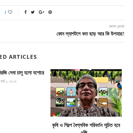
1
next post
কোন ল্যাপটপে কত ছাড় আর কি উপহার?
ED ARTICLES
োরজি সেবা চালু হলো যশোরে
মার্চ ১, ২০১৮
কৃষি ও শিল্পে বৈপ্লবিক পরিবর্তন সূচিত হবে
শ
৫জি...