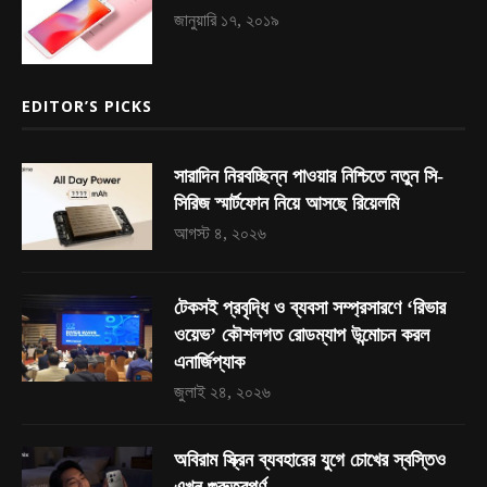
জানুয়ারি ১৭, ২০১৯
EDITOR’S PICKS
সারাদিন নিরবচ্ছিন্ন পাওয়ার নিশ্চিতে নতুন সি-
সিরিজ স্মার্টফোন নিয়ে আসছে রিয়েলমি
আগস্ট ৪, ২০২৬
টেকসই প্রবৃদ্ধি ও ব্যবসা সম্প্রসারণে ‘রিভার
ওয়েভ’ কৌশলগত রোডম্যাপ উন্মোচন করল
এনার্জিপ্যাক
জুলাই ২৪, ২০২৬
অবিরাম স্ক্রিন ব্যবহারের যুগে চোখের স্বস্তিও
এখন গুরুত্বপূর্ণ