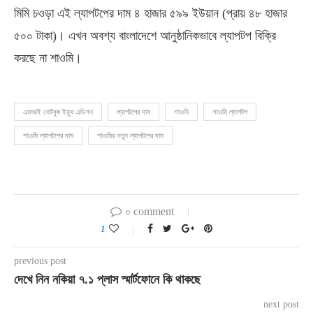
মিমি চওড়া এই ল্যাপটপের দাম ৪ হাজার ৫৯৯ ইউয়ান (প্রায় ৪৮ হাজার
৫০০ টাকা)। এখন অবশ্য বাংলাদেশে আনুষ্ঠানিকভাবে ল্যাপটপ বিক্রি
করছে না শাওমি।
এমআই নোটবুক ইয়ুথ এডিশন
ল্যাপটপের দাম
শাওমি
শাওমি ল্যাপটপ
শাওমি ল্যাপটপের দাম
শাওমির নতুন ল্যাপটপের দাম
০ comment
1
previous post
দেখে নিন নকিয়া ৭.১ প্লাস স্মার্টফোনে কি থাকছে
next post