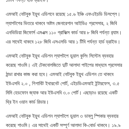
১টিবি পর্যন্ত হার্ড ড্রাইভ।
এমআই নোটবুক ইয়ুথ এডিশনে রয়েছে ১৫.৬ ইঞ্চি এফএইচডি ডিসপ্লে।
ল্যাপটপের ভিতরে থাকবে অষ্টম জেনারেশান আইডি৫ প্রসেসার, ২ জিবি
এনভিডিয়া জিফোর্স এমএক্স ১১০ গ্রাফিক্স কার্ড আর ৮ জিবি পর্যন্ত র‌্যাম।
এর সাথেই থাকবে ১২৮ জিবি এসএসডি আর ১ টিবি পর্যন্ত হার্ড ড্রাইভ।
এমআই নোটবুক ইয়ুথ এডিশন ল্যাপটপে ডুয়াল কুলিং সিস্টেম ব্যবহার
করেছে শাওমি। এই টেকনোলজিতে দুটি আলাদা পাইপের মাধ্যমে প্রসেসার
ঠান্ডা রাখার কাজ করা হবে। এমআই নোটবুক ইয়ুথ এডিশন তে থাকবে
ইউএসবি ২.০ , গিগাবিট ইথারনেট পোর্ট, এইচডিএমআই ইন্টারফেস, ৩.৫
মিমি হেডফোন জ্যাক আর ইউএসবি ৩.০ পোর্ট। এছাড়াও রয়েছে একটি
থ্রি ইন ওয়ান কার্ড রিডার।
এমআই নোটবুক ইয়ুথ এডিশন ল্যাপটপে ডুয়াল ৩ ডাব্লু স্পিকার ব্যবহার
করেছে শাওমি। এর সাথেই একটি সম্পূর্ণ আলাদা কি-বোর্ড থাকবে। ১৯.৯