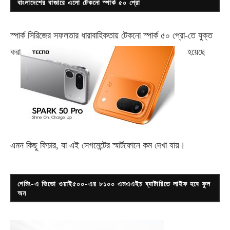
বাংলাদেশের বাজারে এলো টেকনো স্পার্ক ৫০ প্রো
স্পার্ক সিরিজের সফলতার ধারাবাহিকতায় টেকনো
স্পার্ক ৫০ প্রো-
তে যুক্ত
করা
হয়েছে
এমন কিছু ফিচার, যা এই সেগমেন্টের স্মার্টফোনে কম দেখা যায়।
গেমিং-এ ভিভো ওয়াই৫০০-এর ৮১০০ এমএএইচ ব্যাটারিতে লাইফ হবে ফুল
অন