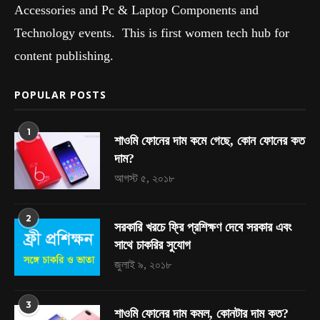
Accessories and Pc & Laptop Components and
Technology events. This is first women tech hub for
content publishing.
POPULAR POSTS
1
শাওমি ফোনের দাম কমে গেছে, কোন ফোনের কত
দাম?
আগস্ট ৫, ২০১৮
2
সরকারি খরচে ফ্রি প্রশিক্ষণ দেবে সরকার এবং
সাথে চাকরির সুযোগ
জুলাই ৯, ২০১৮
3
শাওমি ফোনের দাম কমল, কোনটার দাম কত?