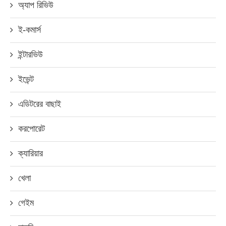
অ্যাপ রিভিউ
ই-কমার্স
ইন্টারভিউ
ইভেন্ট
এডিটরের বাছাই
করপোরেট
ক্যারিয়ার
খেলা
গেইম