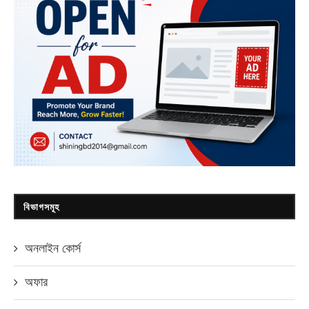
বিভাগসমূহ
অনলাইন কোর্স
অফার